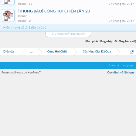
Trả lời:
18
27 Tháng sáu 2017
[THÔNG BÁO] CÔNG HỘI CHIẾN LẦN 20
Tanner
Trả lời:
0
27 Tháng sáu 2017
Hiển thị chủ đề từ 1 đến 6 của 6
Tùy chọn hiển thị chủ đề
(Bạn phải Đăng nhập để đăng bài viết)
Diễn đàn
...
Công Hội Chiến
Các Mùa Giải Đã Qua
Liên hệ
Trợ giúp
Forum software by XenForo™
Quy định và Nội quy
Địa điểm món ngon
Địa điểm nhà hàng
Quán cafe kem
Trung tâm mua sắm