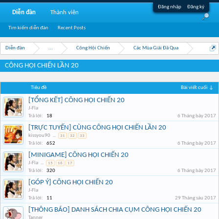
Đăng nhập
Đăng ký
Diễn đàn
Thành viên
Tìm kiếm diễn đàn
Recent Posts
Diễn đàn
...
Công Hội Chiến
Các Mùa Giải Đã Qua
CÔNG HỘI CHIẾN LẦN 20
Tiêu đề
Bài viết cuối ↓
[TỔNG KẾT] CÔNG HỘI CHIẾN 20
J-Fla
Trả lời:
18
6 Tháng bảy 2017
[TRỰC TUYẾN] CÙNG CÔNG HỘI CHIẾN LẦN 20
kissyou90
...
31
32
33
Trả lời:
652
6 Tháng bảy 2017
[MINIGAME] CÔNG HỘI CHIẾN 20
J-Fla
...
15
16
17
Trả lời:
320
6 Tháng bảy 2017
[GÓP Ý] CÔNG HỘI CHIẾN 20
J-Fla
Trả lời:
11
29 Tháng sáu 2017
[THÔNG BÁO] DANH SÁCH CHIA CỤM CÔNG HỘI CHIẾN 20
Tanner