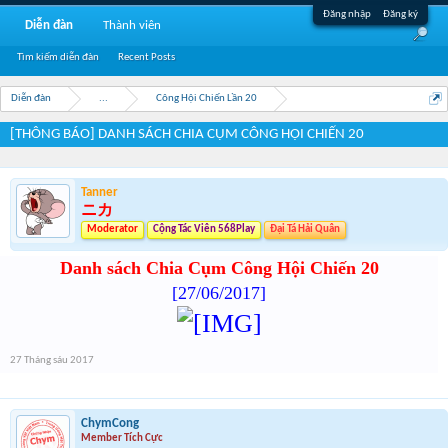
Đăng nhập
Đăng ký
Diễn đàn
Thành viên
Tìm kiếm diễn đàn
Recent Posts
Diễn đàn
...
Công Hội Chiến Lần 20
[THÔNG BÁO] DANH SÁCH CHIA CỤM CÔNG HỘI CHIẾN 20
Tanner
ニカ
Moderator
Cộng Tác Viên 568Play
Đại Tá Hải Quân
Danh sách Chia Cụm Công Hội Chiến 20
[27/06/2017]
27 Tháng sáu 2017
ChymCong
Member Tích Cực