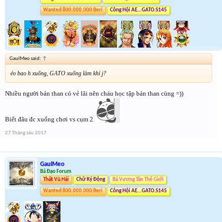
Wanted 800.000.000 Beri
Công Hội AE...GATO.S145
GauIMeo said:
↑
éo bao h xuống, GATO xuống làm khỉ j?
Nhiều người bán than có vẻ lãi nên cháu học tập bán than cùng =))
Biết đâu đc xuống chơi vs cụm 2
27 Tháng sáu 2017
GauIMeo
Bá Đạo Forum
Thất Vũ Hải
Chữ Ký Động
Bá Vương Tân Thế Giới
Wanted 800.000.000 Beri
Công Hội AE...GATO.S145