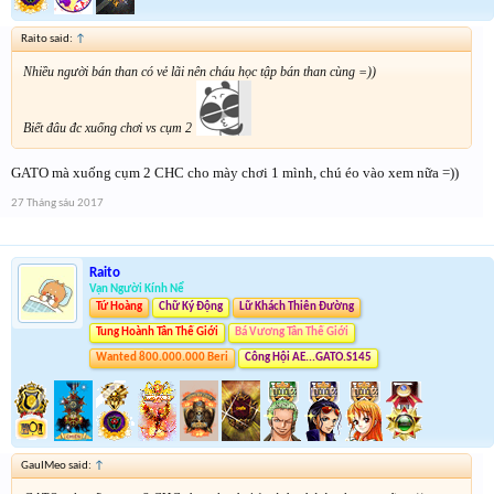
Raito said:
↑
Nhiều người bán than có vẻ lãi nên cháu học tập bán than cùng =))
Biết đâu đc xuống chơi vs cụm 2
GATO mà xuống cụm 2 CHC cho mày chơi 1 mình, chú éo vào xem nữa =))
27 Tháng sáu 2017
Raito
Vạn Người Kính Nể
Tứ Hoàng
Chữ Ký Động
Lữ Khách Thiên Đường
Tung Hoành Tân Thế Giới
Bá Vương Tân Thế Giới
Wanted 800.000.000 Beri
Công Hội AE...GATO.S145
GauIMeo said:
↑