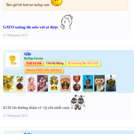
Bao giờ tới lượt tui xuống cụm
GATO xuống thì solo với ai được
27 Tháng sáu 2017
Giấy
Bá Đạo Forum
Thất Vũ Hải
Chữ Ký Động
Bá Vương Tân Thế Giới
Wanted 800.000.000 Beri
S130 lót đường thảm vl =)) yếu nhất cụm
27 Tháng sáu 2017