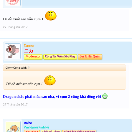
Đã đề xuất sao vẫn cụm 1
27 Tháng sáu 2017
Tanner
ニカ
Moderator
Cộng Tác Viên 568Play
Đại Tá Hải Quân
ChymCong said:
↑
Đã đề xuất sao vẫn cụm 1
Dragon chắc phải mùa sau nha, vì cụm 2 cũng khá đông rồi
27 Tháng sáu 2017
Raito
Vạn Người Kính Nể