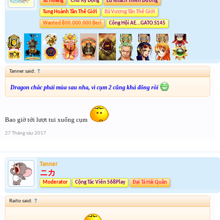
Tứ Hoàng
Chữ Ký Động
Lữ Khách Thiên Đường
Tung Hoành Tân Thế Giới
Bá Vương Tân Thế Giới
Wanted 800.000.000 Beri
Công Hội AE...GATO.S145
Tanner said:
↑
Dragon chắc phải mùa sau nha, vì cụm 2 cũng khá đông rồi
Bao giờ tới lượt tui xuống cụm
27 Tháng sáu 2017
Tanner
ニカ
Moderator
Cộng Tác Viên 568Play
Đại Tá Hải Quân
Raito said:
↑