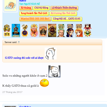
Raito
Vạn Người Kính Nể
Tứ Hoàng
Chữ Ký Động
Lữ Khách Thiên Đường
Tung Hoành Tân Thế Giới
Bá Vương Tân Thế Giới
Wanted 800.000.000 Beri
Công Hội AE...GATO.S145
Tanner said:
↑
GATO xuống thì solo với ai được
Solo vs những người khỏe ở cụm 2
K thấy GATO thua cả gold à
27 Tháng sáu 2017