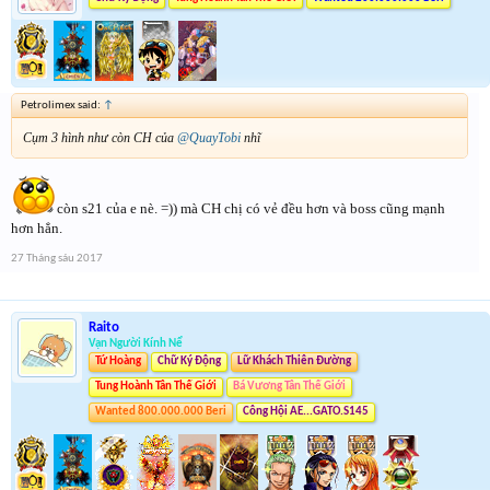
Petrolimex said:
↑
Cụm 3 hình như còn CH của
@QuayTobi
nhĩ
còn s21 của e nè. =)) mà CH chị có vẻ đều hơn và boss cũng mạnh
hơn hẳn.
27 Tháng sáu 2017
Raito
Vạn Người Kính Nể
Tứ Hoàng
Chữ Ký Động
Lữ Khách Thiên Đường
Tung Hoành Tân Thế Giới
Bá Vương Tân Thế Giới
Wanted 800.000.000 Beri
Công Hội AE...GATO.S145