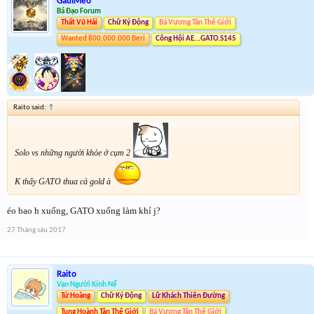
GauIMeo
Bá Đạo Forum
Thất Vũ Hải
Chữ Ký Động
Bá Vương Tân Thế Giới
Wanted 800.000.000 Beri
Công Hội AE...GATO.S145
Raito said:
↑
Solo vs những người khỏe ở cụm 2
K thấy GATO thua cả gold à
éo bao h xuống, GATO xuống làm khỉ j?
27 Tháng sáu 2017
Raito
Vạn Người Kính Nể
Tứ Hoàng
Chữ Ký Động
Lữ Khách Thiên Đường
Tung Hoành Tân Thế Giới
Bá Vương Tân Thế Giới