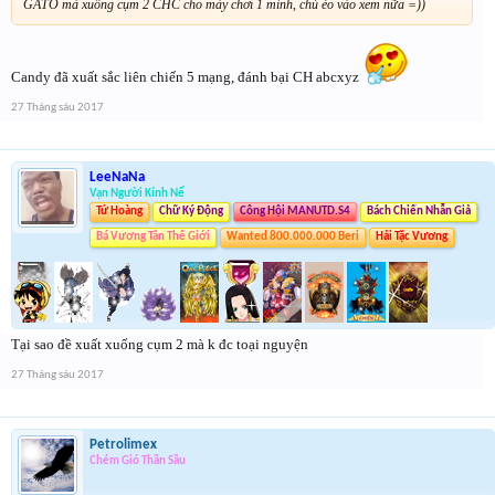
GATO mà xuống cụm 2 CHC cho mày chơi 1 mình, chú éo vào xem nữa =))
Candy đã xuất sắc liên chiến 5 mạng, đánh bại CH abcxyz
27 Tháng sáu 2017
LeeNaNa
Vạn Người Kính Nể
Tứ Hoàng
Chữ Ký Động
Công Hội MANUTD.S4
Bách Chiến Nhẫn Giả
Bá Vương Tân Thế Giới
Wanted 800.000.000 Beri
Hải Tặc Vương
Tại sao đề xuất xuống cụm 2 mà k đc toại nguyện
27 Tháng sáu 2017
Petrolimex
Chém Gió Thần Sầu