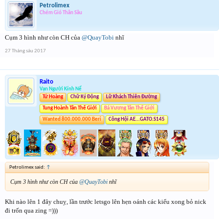
Petrolimex
Chém Gió Thần Sầu
Cụm 3 hình như còn CH của
@QuayTobi
nhĩ
27 Tháng sáu 2017
Raito
Vạn Người Kính Nể
Tứ Hoàng
Chữ Ký Động
Lữ Khách Thiên Đường
Tung Hoành Tân Thế Giới
Bá Vương Tân Thế Giới
Wanted 800.000.000 Beri
Công Hội AE...GATO.S145
Petrolimex said:
↑
Cụm 3 hình như còn CH của
@QuayTobi
nhĩ
Khi nào lên 1 đây chuỵ, lần trước letsgo lên hẹn oánh các kiểu xong bỏ nick
đi trốn qua zing =)))