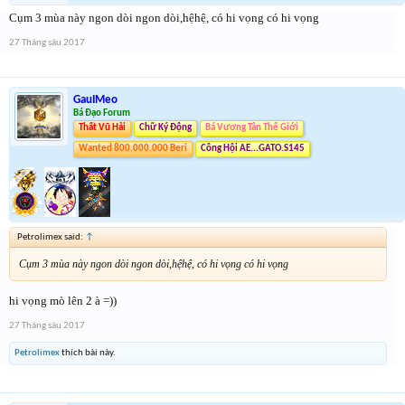
Cụm 3 mùa này ngon dòi ngon dòi,hệhệ, có hi vọng có hi vọng
27 Tháng sáu 2017
GauIMeo
Bá Đạo Forum
Thất Vũ Hải
Chữ Ký Động
Bá Vương Tân Thế Giới
Wanted 800.000.000 Beri
Công Hội AE...GATO.S145
Petrolimex said:
↑
Cụm 3 mùa này ngon dòi ngon dòi,hệhệ, có hi vọng có hi vọng
hi vọng mò lên 2 à =))
27 Tháng sáu 2017
Petrolimex
thích bài này.