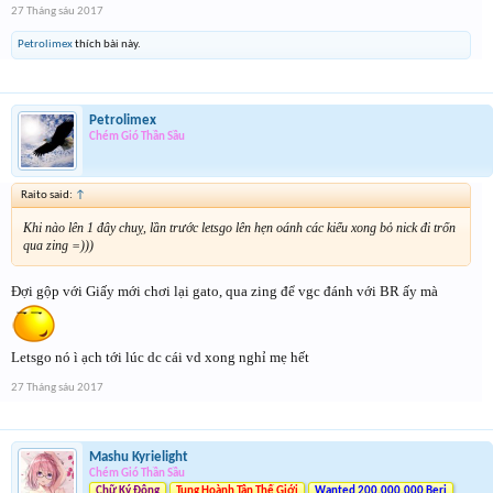
27 Tháng sáu 2017
Petrolimex
thích bài này.
Petrolimex
Chém Gió Thần Sầu
Raito said:
↑
Khi nào lên 1 đây chuỵ, lần trước letsgo lên hẹn oánh các kiểu xong bỏ nick đi trốn
qua zing =)))
Đợi gộp với Giấy mới chơi lại gato, qua zing để vgc đánh với BR ấy mà
Letsgo nó ì ạch tới lúc dc cái vd xong nghỉ mẹ hết
27 Tháng sáu 2017
Mashu Kyrielight
Chém Gió Thần Sầu
Chữ Ký Động
Tung Hoành Tân Thế Giới
Wanted 200.000.000 Beri