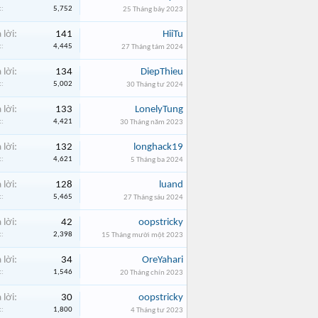
:
5,752
25 Tháng bảy 2023
 lời:
141
HiiTu
:
4,445
27 Tháng tám 2024
 lời:
134
DiepThieu
:
5,002
30 Tháng tư 2024
 lời:
133
LonelyTung
:
4,421
30 Tháng năm 2023
 lời:
132
longhack19
:
4,621
5 Tháng ba 2024
 lời:
128
luand
:
5,465
27 Tháng sáu 2024
 lời:
42
oopstricky
:
2,398
15 Tháng mười một 2023
 lời:
34
OreYahari
:
1,546
20 Tháng chín 2023
 lời:
30
oopstricky
:
1,800
4 Tháng tư 2023