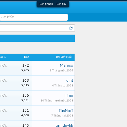
Đăng nhập
Đăng ký
 lời ↓
Đọc
Bài viết cuối
 lời:
172
Maruso
:
5,785
9 Tháng một 2024
 lời:
163
qint
:
5,315
4 Tháng tư 2023
 lời:
156
hlren
:
5,951
14 Tháng mười một 2023
 lời:
151
TheNmT
:
4,300
7 Tháng hai 2023
 lời:
145
anhduykk