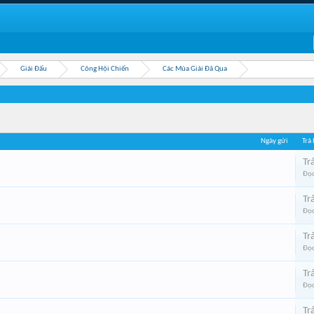
Giải Đấu
Công Hội Chiến
Các Mùa Giải Đã Qua
Ngày gửi
Trả
Trả
Đọc
Trả
Đọc
Trả
Đọc
Trả
Đọc
Trả