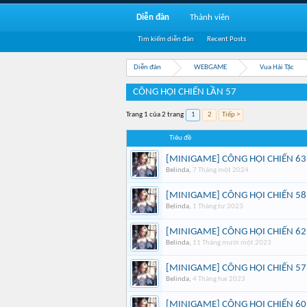
Diễn đàn
Thành viên
Tìm kiếm diễn đàn
Recent Posts
Diễn đàn
WEBGAME
Vua Hải Tặc
CÔNG HỘI CHIẾN LẦN 57
Trang 1 của 2 trang
1
2
Tiếp >
Tiêu đề
[MINIGAME] CÔNG HỘI CHIẾN 63
Belinda
,
7 Tháng một 2024
[MINIGAME] CÔNG HỘI CHIẾN 58
Belinda
,
1 Tháng tư 2023
[MINIGAME] CÔNG HỘI CHIẾN 62
Belinda
,
11 Tháng mười một 2023
[MINIGAME] CÔNG HỘI CHIẾN 57
Belinda
,
4 Tháng hai 2023
[MINIGAME] CÔNG HỘI CHIẾN 60