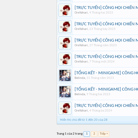
[TRỰC TUYẾN] CÔNG HỘI CHIẾN 
OreYahari
,
4 Tháng hai 2023
[TRỰC TUYẾN] CÔNG HỘI CHIẾN 
OreYahari
,
23 Tháng bảy 2023
[TRỰC TUYẾN] CÔNG HỘI CHIẾN 
OreYahari
,
27 Tháng năm 2023
[TRỰC TUYẾN] CÔNG HỘI CHIẾN 
OreYahari
,
7 Tháng một 2024
[TỔNG KẾT - MINIGAME] CÔNG HỘ
Belinda
,
31 Tháng năm 2023
[TỔNG KẾT - MINIGAME] CÔNG HỘ
Belinda
,
9 Tháng hai 2023
[TRỰC TUYẾN] CÔNG HỘI CHIẾN 
OreYahari
,
4 Tháng ba 2024
Hiển thị chủ đề từ 1 đến 20 của 28
Trang 1 của 2 trang
1
2
Tiếp >