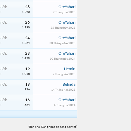
 lời:
28
OreYahari
:
1,590
7 Tháng hai 2023
 lời:
26
OreYahari
:
1,190
25 Tháng bảy 2023
 lời:
24
OreYahari
:
1,324
30 Tháng năm 2023
 lời:
23
OreYahari
:
1,425
10 Tháng một 2024
 lời:
19
Hemin
:
1,018
2 Tháng sáu 2023
 lời:
19
Belinda
:
936
14 Tháng hai 2023
 lời:
16
OreYahari
:
624
4 Tháng ba 2024
(Bạn phải Đăng nhập để đăng bài viết)