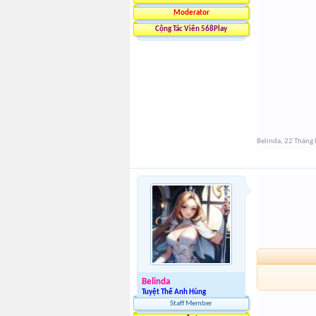
Moderator
Cộng Tác Viên 568Play
Belinda
,
22 Tháng 
Belinda
Tuyệt Thế Anh Hùng
Staff Member