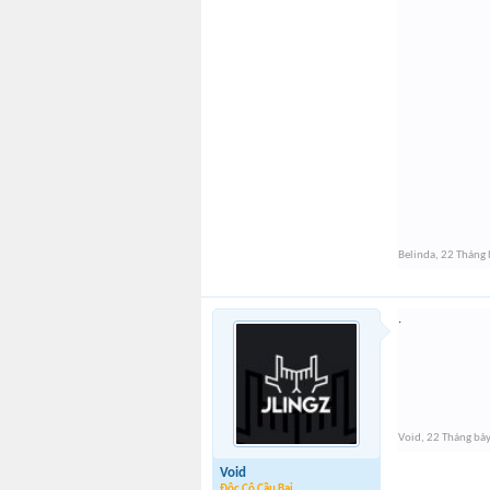
Belinda
,
22 Tháng 
.
Void
,
22 Tháng bả
Void
Độc Cô Cầu Bại