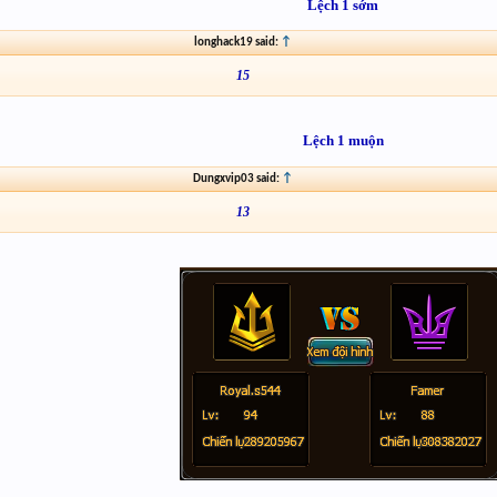
Lệch 1 sớm
longhack19 said:
↑
15
Lệch 1 muộn
Dungxvip03 said:
↑
13