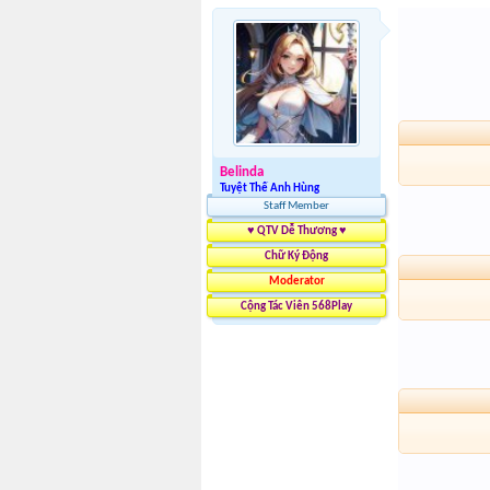
Belinda
Tuyệt Thế Anh Hùng
Staff Member
♥ QTV Dễ Thương ♥
Chữ Ký Động
Moderator
Cộng Tác Viên 568Play