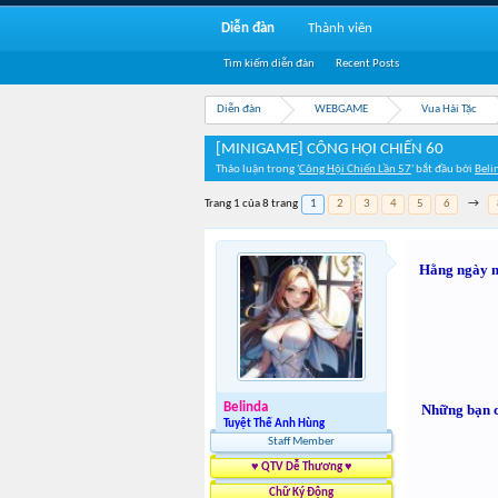
Diễn đàn
Thành viên
Tìm kiếm diễn đàn
Recent Posts
Diễn đàn
WEBGAME
Vua Hải Tặc
[MINIGAME] CÔNG HỘI CHIẾN 60
Thảo luận trong '
Công Hội Chiến Lần 57
' bắt đầu bởi
Beli
Trang 1 của 8 trang
1
2
3
4
5
6
→
Hằng ngày mo
Belinda
Những bạn c
Tuyệt Thế Anh Hùng
Staff Member
♥ QTV Dễ Thương ♥
Chữ Ký Động