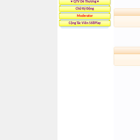
♥ QTV Dễ Thương ♥
Chữ Ký Động
Moderator
Cộng Tác Viên 568Play