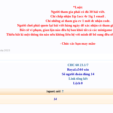
*Luật:
Người tham gia phải có đủ 30 bài viết.
Chỉ chấp nhận 1ip 1acc 4r 1ig 1 email .
Chỉ những ai tham gia ev 1 mới đc nhận code.
Người chơi phải quote lại bài viết hàng ngày để xác nhận có tham g
Bất cứ vi phạm, gian lận nào đều bị ban khỏi tất cả các minigame
Thiếu bất kì một thông tin nào nếu không liên hệ với mình để bổ sung đều 
- Chúc các bạn may mắn-
bảy 2023
CHC 60 23.1/7
Royal.s544 win
Số người đoán đúng 14
Link tổng kết
Lệch 0
JagaanL said:
↑
14