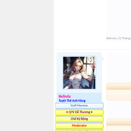
Belinda
,
22 Tháng 
Belinda
Tuyệt Thế Anh Hùng
Staff Member
♥ QTV Dễ Thương ♥
Chữ Ký Động
Moderator