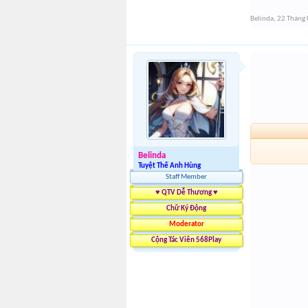
Belinda
,
22 Tháng 
Belinda
Tuyệt Thế Anh Hùng
Staff Member
♥ QTV Dễ Thương ♥
Chữ Ký Động
Moderator
Cộng Tác Viên 568Play