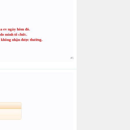
ia ev ngày hôm đó.
 do mình tổ chức.
sẽ không nhận được thưởng.
#1