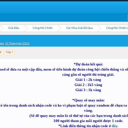
Giải Đấu
Công Hội Chiến
Các Mùa Giải Đã Qua
Công Hội Chiến 
nda
,
22 Tháng bảy 2023
.
8
Tiếp >
*Dự đoán kết quả:
d sẽ đưa ra một cặp đấu, mem sẽ tiến hành dự đoán công hội chiến thắng và số
càng gần số người thì trúng giải.
Giải 1 : 2k vàng
Giải 2 : 1k5 vàng
Giải 3 : 1k vàng
*Quay số may mắn:
ó tên trong danh sách nhận code và ko vi phạm luật sẽ quay random để chọn r
vàng.
(Số để quay may mắn là số thứ tự của các bạn trong danh sác
100 người tham gia mỗi người được 1 code.
*Link điển thông tin nhận code ở
đây.