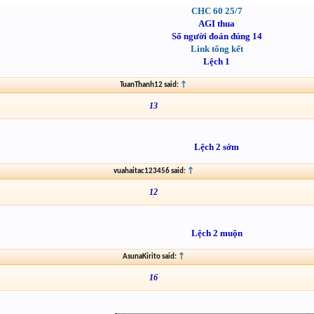
CHC 60 25/7
AGI thua
Số người đoán đúng 14
Link tổng kết
Lệch 1
TuanThanh12 said:
↑
13
Lệch 2 sớm
vuahaitac123456 said:
↑
12
Lệch 2 muộn
AsunaKirito said:
↑
16