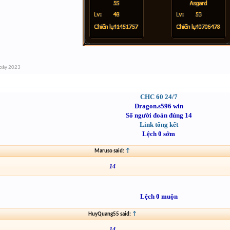
bảy 2023
CHC 60 24/7
Dragon.s596 win
Số người đoán đúng 14
Link tổng kết
Lệch 0 sớm
Maruso said:
↑
14
Lệch 0 muộn
HuyQuang55 said:
↑
14