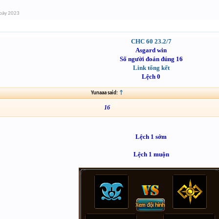
bảy 2023
CHC 60 23.2/7
Asgard win
Số người đoán đúng 16
Link tổng kết
Lệch 0
Yunaaa said:
↑
16
Lệch 1 sớm
Lệch 1 muộn