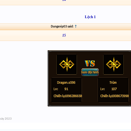
Lệch 1
Dungxvip03 said:
↑
15
bảy 2023