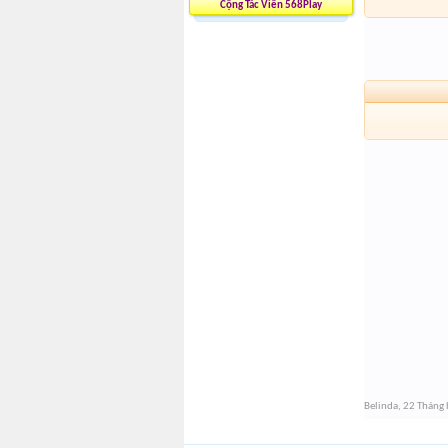
Cộng Tác Viên 568Play
Belinda
,
22 Tháng 