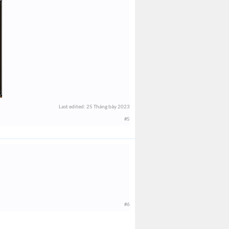
Last edited:
25 Tháng bảy 2023
#5
#6