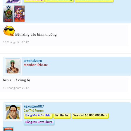
Bên zing vào bình thường
13 Tháng năm 2017
arsenalzoro
Member Tích Cực
bên s113 cũng bị
13 Tháng năm 2017
kexuixeo007
Cao Thủ Forum
Băng Mũ Rơm Haki
Tân Hải Tặc
Wanted 16.000.000 Beri
Băng Mũ Rơm Shura