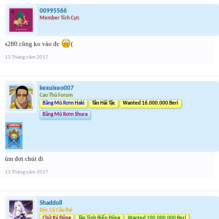
00995566
Member Tích Cực
s280 cũng ko vào đc
(
13 Tháng năm 2017
kexuixeo007
Cao Thủ Forum
Băng Mũ Rơm Haki
Tân Hải Tặc
Wanted 16.000.000 Beri
Băng Mũ Rơm Shura
ùm đợi chút đi
13 Tháng năm 2017
Shaddoll
Độc Cô Cầu Bại
Chữ Ký Động
Tân Tinh Biển Đông
Wanted 100.000.000 Beri