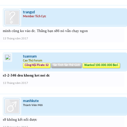
trangyd
Member Tích Cực
mình cũng ko vào đc. Thằng bạn s86 nó vẫn chạy ngon
13 Tháng năm 2017
tuannam
Cao Thủ Forum
Công Hội Pirate.S2
Tân Tinh Tân Thế Giới
Wanted 100.000.000 Beri
s1-2-346 deu khong ket noi dc
13 Tháng năm 2017
manhkute
Thành Viên Mới
s9 không kết nối được