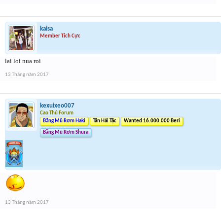
kaisa
Member Tích Cực
lai loi nua roi
13 Tháng năm 2017
kexuixeo007
Cao Thủ Forum
Băng Mũ Rơm Haki
Tân Hải Tặc
Wanted 16.000.000 Beri
Băng Mũ Rơm Shura
13 Tháng năm 2017