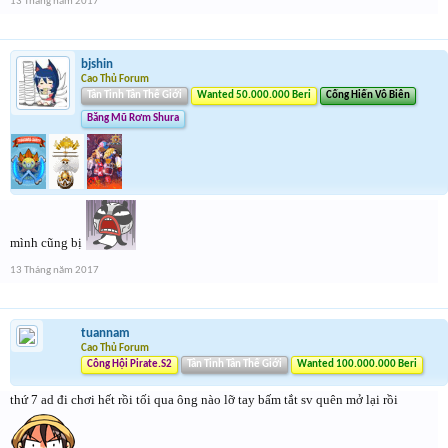
13 Tháng năm 2017
bjshin
Cao Thủ Forum
Tân Tinh Tân Thế Giới
Wanted 50.000.000 Beri
Cống Hiến Vô Biên
Băng Mũ Rơm Shura
mình cũng bị
13 Tháng năm 2017
tuannam
Cao Thủ Forum
Công Hội Pirate.S2
Tân Tinh Tân Thế Giới
Wanted 100.000.000 Beri
thứ 7 ad đi chơi hết rồi tối qua ông nào lỡ tay bấm tắt sv quên mở lại rồi