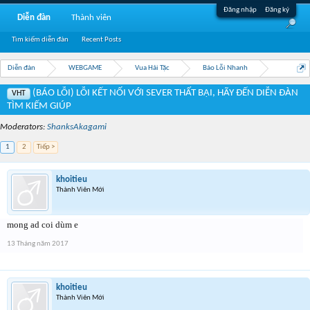
Đăng nhập
Đăng ký
Diễn đàn
Thành viên
Tìm kiếm diễn đàn
Recent Posts
Diễn đàn
WEBGAME
Vua Hải Tặc
Báo Lỗi Nhanh
(BÁO LỖI) LỖI KẾT NỐI VỚI SEVER THẤT BẠI, HÃY ĐẾN DIỄN ĐÀN
VHT
TÌM KIẾM GIÚP
Moderators:
ShanksAkagami
1
2
Tiếp >
khoitieu
Thành Viên Mới
mong ad coi dùm e
13 Tháng năm 2017
khoitieu
Thành Viên Mới