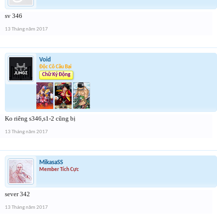
sv 346
13 Tháng năm 2017
Void
Độc Cô Cầu Bại
Chữ Ký Động
Ko riêng s346,s1-2 cũng bị
13 Tháng năm 2017
MikasaSS
Member Tích Cực
sever 342
13 Tháng năm 2017