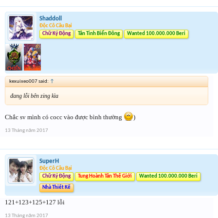
Shaddoll
Độc Cô Cầu Bại
Chữ Ký Động
Tân Tinh Biển Đông
Wanted 100.000.000 Beri
kexuixeo007 said:
↑
đang lỗi bên zing kìa
Chắc sv mình có cocc vào được bình thường
)
13 Tháng năm 2017
SuperH
Độc Cô Cầu Bại
Chữ Ký Động
Tung Hoành Tân Thế Giới
Wanted 100.000.000 Beri
Nhà Thiết Kế
121+123+125+127 lỗi
13 Tháng năm 2017