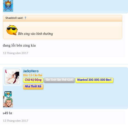
Shaddoll said:
↑
Bên zing vào bình thường
đang lỗi bên zing kìa
13 Tháng năm 2017
JackyHero
Độc Cô Cầu Bại
Chữ Ký Động
Tân Tinh Tân Thế Giới
Wanted 300.000.000 Beri
Nhà Thiết Kế
s49 bt
13 Tháng năm 2017