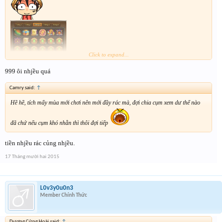
Click to expand...
999 ôi nhjều quá
Camry said:
↑
Hề hề, tích mấy mùa mới chơi nên mới đầy rác mà, đợi chia cụm xem dư thế nào
đã chứ nếu cụm khó nhằn thì thôi đợi tiếp
tiền nhjều rác củng nhjều.
17 Tháng mười hai 2015
L0v3y0u0n3
Member Chính Thức
Dương Cửng Hoài said:
↑