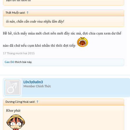
Bạn ăn tui luôn đi
Thất Muội said:
↑
ôi nản, chắn cắn code visa nhjều lắm đây!
Hề hề, tích mấy mùa mới chơi nên mới đầy rác mà, đợi chia cụm xem dư thế
nào đã chứ nếu cụm khó nhằn thì thôi đợi tiếp
17 Tháng mười hai 2015
Gao Đỏ
thích bài này.
L0v3y0u0n3
Member Chính Thức
Dương Cửng Hoài said:
↑
Khoe phát