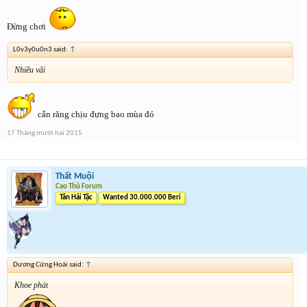
Đừng chơi
L0v3y0u0n3 said:
↑
Nhiều vãi
cắn răng chịu đựng bao mùa đó
17 Tháng mười hai 2015
Thất Muội
Cao Thủ Forum
Tân Hải Tặc
Wanted 30.000.000 Beri
Dương Cửng Hoài said:
↑
Khoe phát