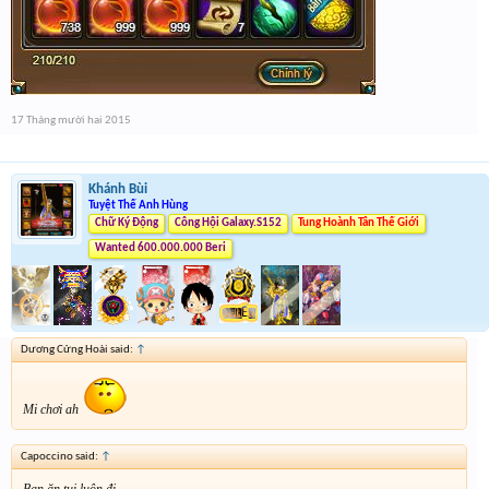
17 Tháng mười hai 2015
Khánh Bùi
Tuyệt Thế Anh Hùng
Chữ Ký Động
Công Hội Galaxy.S152
Tung Hoành Tân Thế Giới
Wanted 600.000.000 Beri
Dương Cửng Hoài said:
↑
Mi chơi ah
Capoccino said:
↑