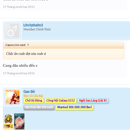
17 Tháng mười hai 2015
L0v3y0u0n3
Member Chính Thức
Capoccino said:
↑
Chắc ăn code đợt xóa code á
Cung đâu nhiều đến z
17 Tháng mười hai 2015
Gao Đỏ
Độc Cô Cầu Bại
Chữ Ký Động
Công Hội Galaxy.S152
Ngôi Sao Làng Giải Trí
Tân Tinh Tân Thế Giới
Wanted 300.000.000 Beri