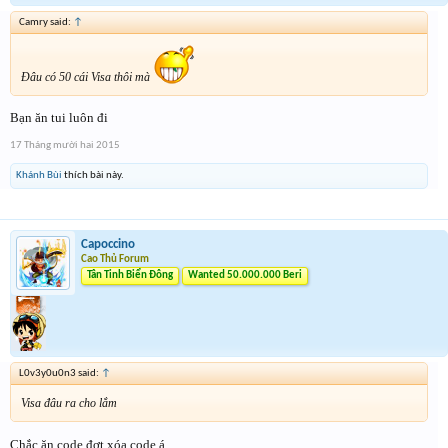
Camry said:
↑
Đâu có 50 cái Visa thôi mà
Bạn ăn tui luôn đi
17 Tháng mười hai 2015
Khánh Bùi
thích bài này.
Capoccino
Cao Thủ Forum
Tân Tinh Biển Đông
Wanted 50.000.000 Beri
L0v3y0u0n3 said:
↑
Visa đâu ra cho lắm
Chắc ăn code đợt xóa code á