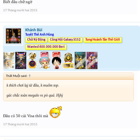
Biết đâu chữ ngờ
17 Tháng mười hai 2015
Khánh Bùi
Tuyệt Thế Anh Hùng
Chữ Ký Động
Công Hội Galaxy.S152
Tung Hoành Tân Thế Giới
Wanted 600.000.000 Beri
Thất Muội said:
↑
k thích chơi lạj từ đầu, k muốm top.
gác chắc toàn megalo vs pò quá. Hjhj
Đâu có 50 cái Visa thôi mà
17 Tháng mười hai 2015