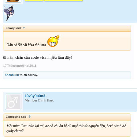
Camry said:
↑
Đâu có 50 cái Visa thôi mà
ôi nản, chắn cắn code visa nhjều lắm đây!
17 Tháng mười hai 2015
Khánh Bùi
thích bài này.
L0v3y0u0n3
Member Chính Thức
Capoccino said:
↑
Một mùa Cam nữa lại tới, ae đã chuẩn bị đủ mọi thứ từ nguyên liệu, beri, vành để
quẩy chưa?