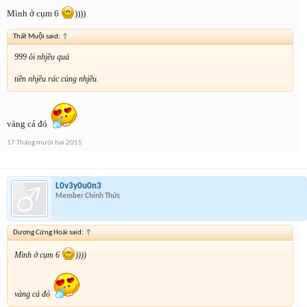
Mình ở cụm 6
))))
Thất Muội said:
↑
999 ôi nhjều quá
tiền nhjều rác củng nhjều.
vàng cả đó
17 Tháng mười hai 2015
L0v3y0u0n3
Member Chính Thức
Dương Cửng Hoài said:
↑
Mình ở cụm 6
))))
vàng cả đó