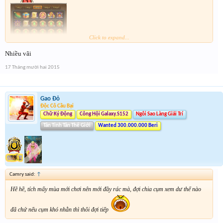
Click to expand...
Nhiều vãi
17 Tháng mười hai 2015
Gao Đỏ
Độc Cô Cầu Bại
Chữ Ký Động
Công Hội Galaxy.S152
Ngôi Sao Làng Giải Trí
Tân Tinh Tân Thế Giới
Wanted 300.000.000 Beri
Camry said:
↑
Hề hề, tích mấy mùa mới chơi nên mới đầy rác mà, đợi chia cụm xem dư thế nào
đã chứ nếu cụm khó nhằn thì thôi đợi tiếp