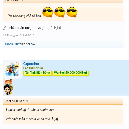
Camry said:
↑
10m rác đang chờ xả kho
gác chắc toàn megalo vs pò quá. Hjhj
17 Tháng mười hai 2015
Khánh Bùi
thích bài này.
Capoccino
Cao Thủ Forum
Tân Tinh Biển Đông
Wanted 50.000.000 Beri
Thất Muội said:
↑
k thích chơi lạj từ đầu, k muốm top.
gác chắc toàn megalo vs pò quá. Hjhj