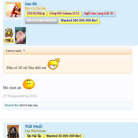
Gao Đỏ
Độc Cô Cầu Bại
Chữ Ký Động
Công Hội Galaxy.S152
Ngôi Sao Làng Giải Trí
Tân Tinh Tân Thế Giới
Wanted 300.000.000 Beri
Camry said:
↑
Đâu có 50 cái Visa thôi mà
Mi chơi ah
17 Tháng mười hai 2015
Khánh Bùi
thích bài này.
Thất Muội
Cao Thủ Forum
Tân Hải Tặc
Wanted 30.000.000 Beri