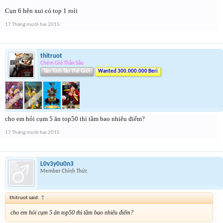
Cụn 6 hên xui có top 1 roìi
17 Tháng mười hai 2015
thitruot
Chém Gió Thần Sầu
Tân Tinh Tân Thế Giới
Wanted 300.000.000 Beri
cho em hỏi cụm 5 ăn top50 thì tầm bao nhiêu điểm?
17 Tháng mười hai 2015
L0v3y0u0n3
Member Chính Thức
thitruot said:
↑
cho em hỏi cụm 5 ăn top50 thì tầm bao nhiêu điểm?