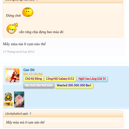
Đừng chơi
cắn răng chịu đựng bao mùa đó
Mấy mùa mà ở cụm nào thế
17 Tháng mười hai 2015
Gao Đỏ
Độc Cô Cầu Bại
Chữ Ký Động
Công Hội Galaxy.S152
Ngôi Sao Làng Giải Trí
Tân Tinh Tân Thế Giới
Wanted 300.000.000 Beri
L0v3y0u0n3 said:
↑
Mấy mùa mà ở cụm nào thế