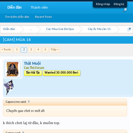
Đăng nhập
Đăng ký
Diễn đàn
Thành viên
Tìm kiếm diễn đàn
Recent Posts
Diễn đàn
...
Các Mùa Giải Đã Qua
Cây Ác Ma Lần 15
[CAM] MÙA 16
< Trước
1
2
3
4
5
Tiếp >
Thất Muội
Cao Thủ Forum
Tân Hải Tặc
Wanted 30.000.000 Beri
Capoccino said:
↑
Chuyển qua chơi sv mới áh
k thích chơi lạj từ đầu, k muốm top.