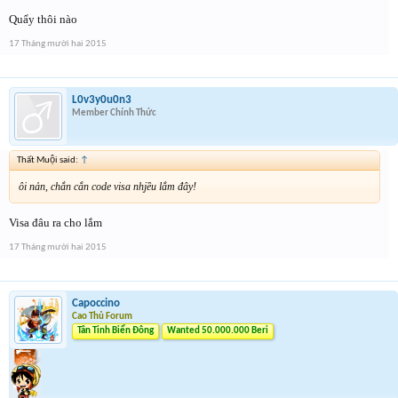
Quẩy thôi nào
17 Tháng mười hai 2015
L0v3y0u0n3
Member Chính Thức
Thất Muội said:
↑
ôi nản, chắn cắn code visa nhjều lắm đây!
Visa đâu ra cho lắm
17 Tháng mười hai 2015
Capoccino
Cao Thủ Forum
Tân Tinh Biển Đông
Wanted 50.000.000 Beri