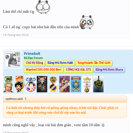
Làm thế chỉ mất t/g.
Có 1 số ng` copy bài như bài đầu tiên của mình
19 Tháng tám 2015
Primebolt
Bá Đạo Forum
Chữ Ký Động
Băng Mũ Rơm Haki
Tung Hoành Tân Thế Giới
Wanted 500.000.000 Beri
CÔNG HỘI ASL.S75
Băng Mũ Rơm Shura
optimus said:
↑
Có lướt rồi nhưng thấy bài cứ giống giống nhau, ít bài nổi bật. Chắc phải có
vòng sơ loại trước khi vòng vote chứ để vầy vote ko nổi.
mình cũng nghĩ vậy , loại vài bài đơn giản , vote tầm 10 tấm -))