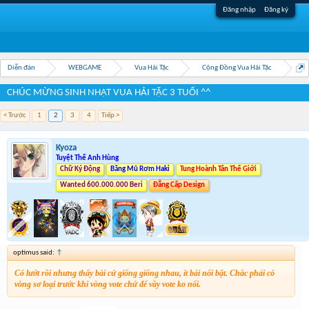
Đăng nhập
Đăng ký
Diễn đàn
WEBGAME
Vua Hải Tặc
Cộng Đồng Vua Hải Tặc
Sinh Nhật Vua Hải Tặc Lần 3
CHÚC MỪNG SINH NHẬT VUA HẢI TẶC 3 TUỔI ^^
< Trước
1
2
3
4
Tiếp >
Kyoza
Tuyệt Thế Anh Hùng
Chữ Ký Động
Băng Mũ Rơm Haki
Tung Hoành Tân Thế Giới
Wanted 600.000.000 Beri
Đẳng Cấp Design
optimus said:
↑
Có lướt rồi nhưng thấy bài cứ giống giống nhau, ít bài nổi bật. Chắc phải có
vòng sơ loại trước khi vòng vote chứ để vầy vote ko nổi.