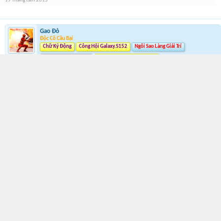
19 Tháng tám 2015
Gao Đỏ
Độc Cô Cầu Bại
Chữ Ký Động
Công Hội Galaxy.S152
Ngôi Sao Làng Giải Trí
Tân Tinh Tân Thế Giới
Wanted 300.000.000 Beri
Lonely0 said:
↑
Làm thế chỉ mất t/g.
Có 1 số ng` copy bài như bài đầu tiên của mình
Tớ coppy nè
19 Tháng tám 2015