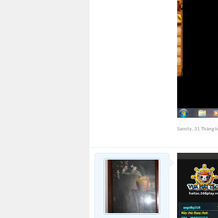
Samily
,
31 Tháng 