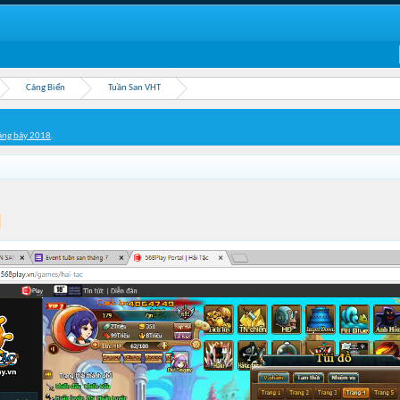
Cảng Biển
Tuần San VHT
áng bảy 2018
.