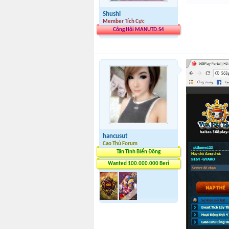
Shushi
Member Tích Cực
Công Hội MANUTD.S4
hancusut
Cao Thủ Forum
Tân Tinh Biển Đông
Wanted 100.000.000 Beri