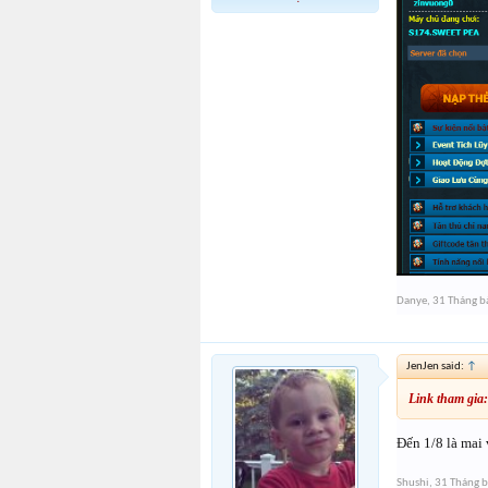
Danye
,
31 Tháng b
JenJen said:
↑
Link tham gia
Đến 1/8 là mai
Shushi
,
31 Tháng 