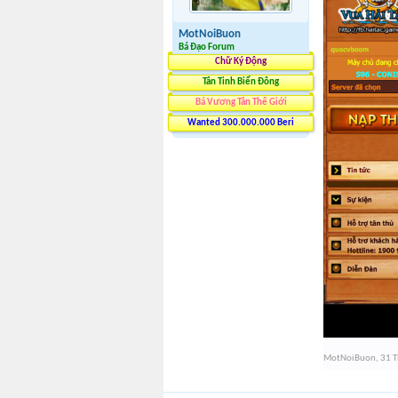
MotNoiBuon
Bá Đạo Forum
Chữ Ký Động
Tân Tinh Biển Đông
Bá Vương Tân Thế Giới
Wanted 300.000.000 Beri
MotNoiBuon
,
31 T