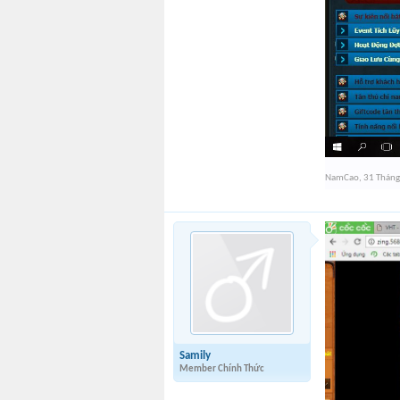
NamCao
,
31 Tháng
Samily
Member Chính Thức