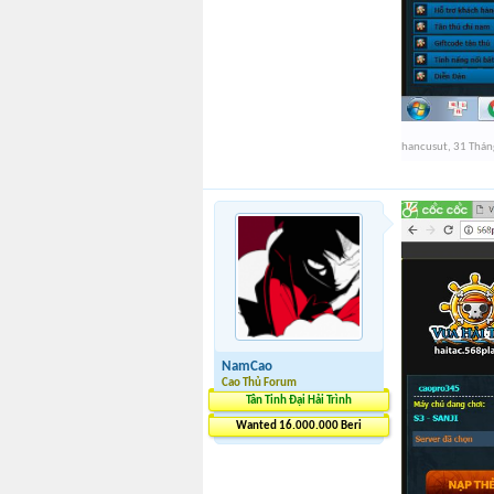
hancusut
,
31 Thán
NamCao
Cao Thủ Forum
Tân Tinh Đại Hải Trình
Wanted 16.000.000 Beri