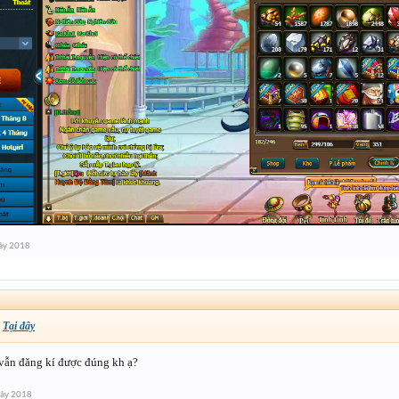
ảy 2018
:
Tại đây
 vẫn đăng kí được đúng kh ạ?
bảy 2018