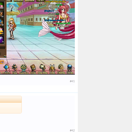
#41
#42