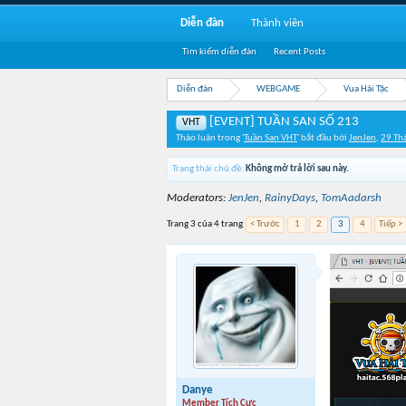
Diễn đàn
Thành viên
Tìm kiếm diễn đàn
Recent Posts
Diễn đàn
WEBGAME
Vua Hải Tặc
[EVENT] TUẦN SAN SỐ 213
VHT
Thảo luận trong '
Tuần San VHT
' bắt đầu bởi
JenJen
,
29 Th
Trạng thái chủ đề:
Không mở trả lời sau này.
Moderators:
JenJen
,
RainyDays
,
TomAadarsh
Trang 3 của 4 trang
< Trước
1
2
3
4
Tiếp >
Danye
Member Tích Cực