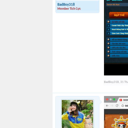
BadBoy318
Member Tích Cực
BadBoy318
,
31 Th