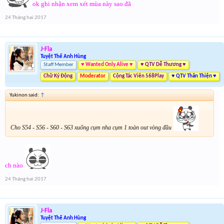
ok ghi nhận xem xét mùa này sao đã
24 Tháng hai 2017
J-Fla
Tuyệt Thế Anh Hùng
Staff Member
♥ Wanted Only Alive ♥
♥ QTV Dễ Thương ♥
Chữ Ký Động
Moderator
Cộng Tác Viên 568Play
♥ QTV Thân Thiện ♥
Yukinon said:
↑
Cho S54 - S56 - S60 - S63 xuống cụm nha cụm 1 toàn out vòng đầu
ch nào
24 Tháng hai 2017
J-Fla
Tuyệt Thế Anh Hùng