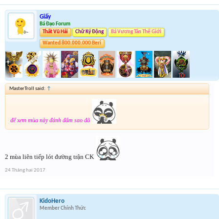
Giấy
Bá Đạo Forum
Thất Vũ Hải
Chữ Ký Động
Bá Vương Tân Thế Giới
Wanted 800.000.000 Beri
MasterTroll said:
↑
để xem mùa này đánh đấm sao đã
2 mùa liên tiếp lót đường trận CK
24 Tháng hai 2017
KidoHero
Member Chính Thức