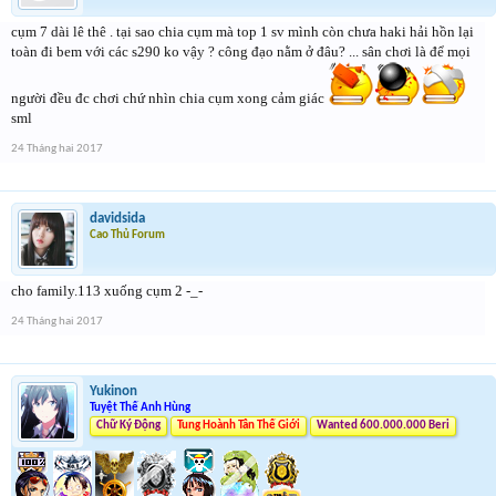
cụm 7 dài lê thê . tại sao chia cụm mà top 1 sv mình còn chưa haki hải hồn lại
toàn đi bem với các s290 ko vậy ? công đạo nằm ở đâu? ... sân chơi là để mọi
người đều đc chơi chứ nhìn chia cụm xong cảm giác
sml
24 Tháng hai 2017
davidsida
Cao Thủ Forum
cho family.113 xuống cụm 2 -_-
24 Tháng hai 2017
Yukinon
Tuyệt Thế Anh Hùng
Chữ Ký Động
Tung Hoành Tân Thế Giới
Wanted 600.000.000 Beri