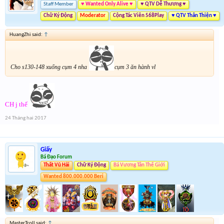
Staff Member
♥ Wanted Only Alive ♥
♥ QTV Dễ Thương ♥
Chữ Ký Động
Moderator
Cộng Tác Viên 568Play
♥ QTV Thân Thiện ♥
HuangZhi said:
↑
Cho s130-148 xuống cụm 4 nha
cụm 3 ăn hành vl
CH j thế
24 Tháng hai 2017
Giấy
Bá Đạo Forum
Thất Vũ Hải
Chữ Ký Động
Bá Vương Tân Thế Giới
Wanted 800.000.000 Beri
MasterTroll said:
↑