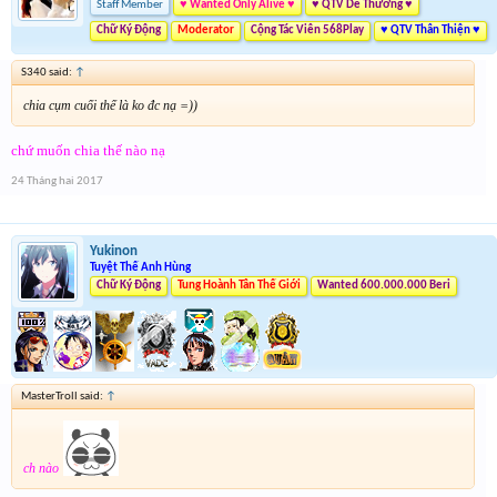
Staff Member
♥ Wanted Only Alive ♥
♥ QTV Dễ Thương ♥
Chữ Ký Động
Moderator
Cộng Tác Viên 568Play
♥ QTV Thân Thiện ♥
S340 said:
↑
chia cụm cuối thế là ko đc nạ =))
chứ muốn chia thế nào nạ
24 Tháng hai 2017
Yukinon
Tuyệt Thế Anh Hùng
Chữ Ký Động
Tung Hoành Tân Thế Giới
Wanted 600.000.000 Beri
MasterTroll said:
↑
ch nào