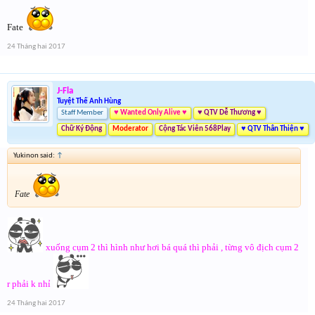
Fate
24 Tháng hai 2017
J-Fla
Tuyệt Thế Anh Hùng
Staff Member
♥ Wanted Only Alive ♥
♥ QTV Dễ Thương ♥
Chữ Ký Động
Moderator
Cộng Tác Viên 568Play
♥ QTV Thân Thiện ♥
Yukinon said:
↑
Fate
xuống cụm 2 thì hình như hơi bá quá thì phải , từng vô địch cụm 2
r phải k nhỉ
24 Tháng hai 2017