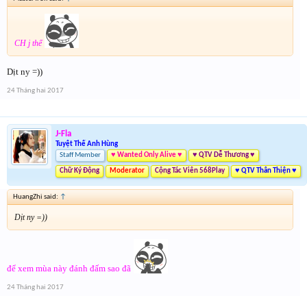
CH j thế
Dịt ny =))
24 Tháng hai 2017
J-Fla
Tuyệt Thế Anh Hùng
Staff Member
♥ Wanted Only Alive ♥
♥ QTV Dễ Thương ♥
Chữ Ký Động
Moderator
Cộng Tác Viên 568Play
♥ QTV Thân Thiện ♥
HuangZhi said:
↑
Dịt ny =))
để xem mùa này đánh đấm sao đã
24 Tháng hai 2017