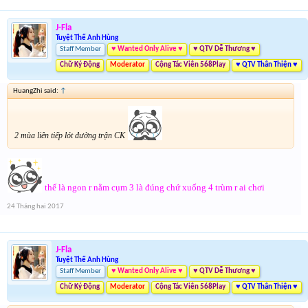
J-Fla
Tuyệt Thế Anh Hùng
Staff Member
♥ Wanted Only Alive ♥
♥ QTV Dễ Thương ♥
Chữ Ký Động
Moderator
Cộng Tác Viên 568Play
♥ QTV Thân Thiện ♥
HuangZhi said:
↑
2 mùa liên tiếp lót đường trận CK
thế là ngon r nằm cụm 3 là đúng chứ xuống 4 trùm r ai chơi
24 Tháng hai 2017
J-Fla
Tuyệt Thế Anh Hùng
Staff Member
♥ Wanted Only Alive ♥
♥ QTV Dễ Thương ♥
Chữ Ký Động
Moderator
Cộng Tác Viên 568Play
♥ QTV Thân Thiện ♥