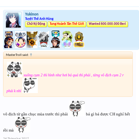
Yukinon
Tuyệt Thế Anh Hùng
Chữ Ký Động
Tung Hoành Tân Thế Giới
Wanted 600.000.000 Beri
MasterTroll said:
↑
xuống cụm 2 thì hình như hơi bá quá thì phải , từng vô địch cụm 2 r
phải k nhỉ
vô địch từ gần chục mùa trước thì phải
bá gì bá được CH nghỉ hết
rồi mà
24 Tháng hai 2017