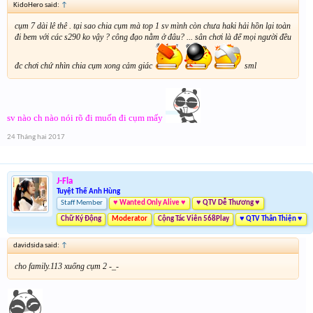
KidoHero said:
↑
cụm 7 dài lê thê . tại sao chia cụm mà top 1 sv mình còn chưa haki hải hồn lại toàn
đi bem với các s290 ko vậy ? công đạo nằm ở đâu? ... sân chơi là để mọi người đều
đc chơi chứ nhìn chia cụm xong cảm giác
sml
sv nào ch nào nói rõ đi muốn đi cụm mấy
24 Tháng hai 2017
J-Fla
Tuyệt Thế Anh Hùng
Staff Member
♥ Wanted Only Alive ♥
♥ QTV Dễ Thương ♥
Chữ Ký Động
Moderator
Cộng Tác Viên 568Play
♥ QTV Thân Thiện ♥
davidsida said:
↑
cho family.113 xuống cụm 2 -_-