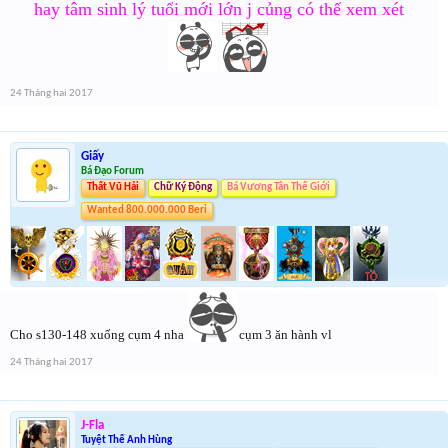
hay tâm sinh lý tuổi mới lớn j củng có thể xem xét
24 Tháng hai 2017
Giấy
Bá Đạo Forum
Thất Vũ Hải
Chữ Ký Động
Bá Vương Tân Thế Giới
Wanted 800.000.000 Beri
Cho s130-148 xuống cụm 4 nha
cụm 3 ăn hành vl
24 Tháng hai 2017
J-Fla
Tuyệt Thế Anh Hùng