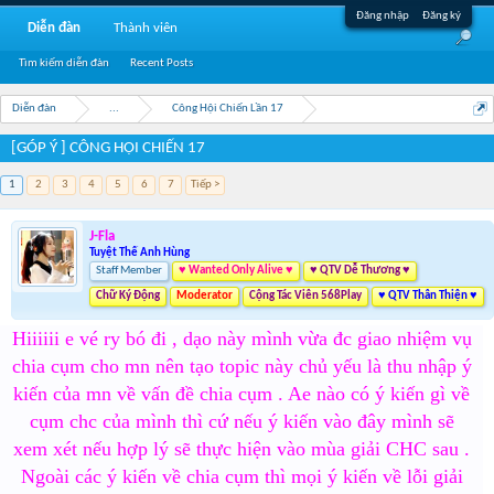
Đăng nhập
Đăng ký
Diễn đàn
Thành viên
Tìm kiếm diễn đàn
Recent Posts
Diễn đàn
...
Công Hội Chiến Lần 17
[GÓP Ý ] CÔNG HỘI CHIẾN 17
1
2
3
4
5
6
7
Tiếp >
J-Fla
Tuyệt Thế Anh Hùng
Staff Member
♥ Wanted Only Alive ♥
♥ QTV Dễ Thương ♥
Chữ Ký Động
Moderator
Cộng Tác Viên 568Play
♥ QTV Thân Thiện ♥
Hiiiiii e vé ry bó đi , dạo này mình vừa đc giao nhiệm vụ
chia cụm cho mn nên tạo topic này chủ yếu là thu nhập ý
kiến của mn về vấn đề chia cụm . Ae nào có ý kiến gì về
cụm chc của mình thì cứ nếu ý kiến vào đây mình sẽ
xem xét nếu hợp lý sẽ thực hiện vào mùa giải CHC sau .
Ngoài các ý kiến về chia cụm thì mọi ý kiến về lỗi giải