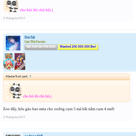
cho hỏi thí chủ hội j
2 Tháng ba 2017
DocTai
Cao Thủ Forum
Tân Tinh Tân Thế Giới
Wanted 200.000.000 Beri
MasterTroll said:
↑
cho hỏi thí chủ hội j
Zoo đấy, kêu gào bao mùa cho xuống cụm 5 mà bắt nằm cụm 4 miết
2 Tháng ba 2017