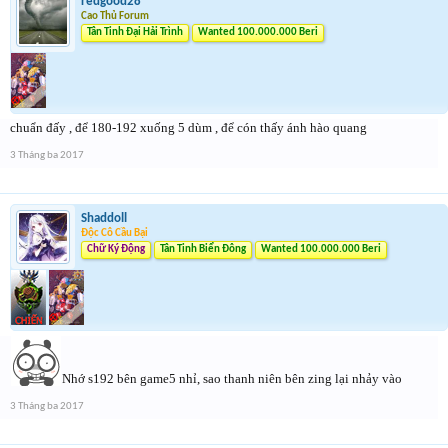
redgood28
Cao Thủ Forum
Tân Tinh Đại Hải Trình
Wanted 100.000.000 Beri
chuẩn đấy , để 180-192 xuống 5 dùm , để cón thấy ánh hào quang
3 Tháng ba 2017
Shaddoll
Độc Cô Cầu Bại
Chữ Ký Động
Tân Tinh Biển Đông
Wanted 100.000.000 Beri
Nhớ s192 bên game5 nhỉ, sao thanh niên bên zing lại nhảy vào
3 Tháng ba 2017