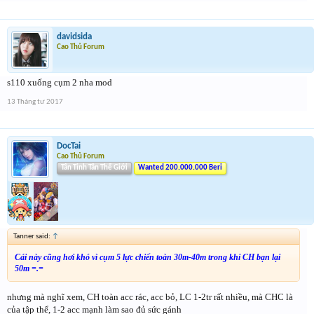
davidsida
Cao Thủ Forum
s110 xuống cụm 2 nha mod
13 Tháng tư 2017
DocTai
Cao Thủ Forum
Tân Tinh Tân Thế Giới
Wanted 200.000.000 Beri
Tanner said:
↑
Cái này cũng hơi khó vì cụm 5 lực chiến toàn 30m-40m trong khi CH bạn lại
50m =.=
nhưng mà nghĩ xem, CH toàn acc rác, acc bỏ, LC 1-2tr rất nhiều, mà CHC là
của tập thể, 1-2 acc mạnh làm sao đủ sức gánh