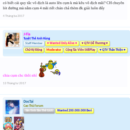
có biết cái quy tắc vô địch là auto lên cụm k mà kêu vô địch mãi? CH chuyên
lót đường mà nằm cụm 4 mãi riết chán chả thèm đk giải luôn đấy
4 Tháng ba 2017
J-Fla
Tuyệt Thế Anh Hùng
Staff Member
♥ Wanted Only Alive ♥
♥ QTV Dễ Thương ♥
Chữ Ký Động
Moderator
Cộng Tác Viên 568Play
♥ QTV Thân Thiện ♥
chia cụm chc thôi nhỉ
13 Tháng tư 2017
DocTai
Cao Thủ Forum
Tân Tinh Tân Thế Giới
Wanted 200.000.000 Beri