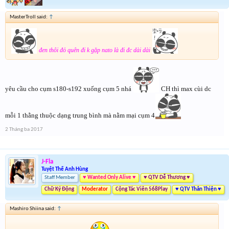
MasterTroll said:
↑
đen thôi đỏ quên đi k gặp nato là đi đc dài dài
yêu cầu cho cụm s180-s192 xuống cụm 5 nhá
CH thì max cùi dc
mỗi 1 thằng thuộc dạng trung bình mà nằm mại cụm 4
2 Tháng ba 2017
J-Fla
Tuyệt Thế Anh Hùng
Staff Member
♥ Wanted Only Alive ♥
♥ QTV Dễ Thương ♥
Chữ Ký Động
Moderator
Cộng Tác Viên 568Play
♥ QTV Thân Thiện ♥
Mashiro Shiina said:
↑