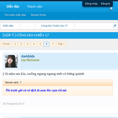
Đăng nhập
Đăng ký
Diễn đàn
Thành viên
Tìm kiếm diễn đàn
Recent Posts
Diễn đàn
...
Công Hội Chiến Lần 17
[GÓP Ý ] CÔNG HỘI CHIẾN 17
< Trước
1
2
3
4
5
6
7
Tiếp >
davidsida
Cao Thủ Forum
ý là mùa sau kìa, xuống ngang ngang mới có hứng quánh
Tanner said:
↑
Thì trước giờ cứ vô địch là auto lên cụm rồi mà
26 Tháng hai 2017