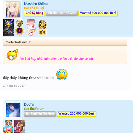
Mashiro Shiina
Độc Cô Cầu Bại
Chữ Ký Động
Tân Tinh Tân Thế Giới
Wanted 300.000.000 Beri
MasterTroll said:
↑
lên 1 là hợp nhất dân 90m trở lên trên đó cho cọ sát
đấy thấy không thua sml kia kìa
2 Tháng ba 2017
DocTai
Cao Thủ Forum
Tân Tinh Tân Thế Giới
Wanted 200.000.000 Beri