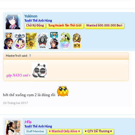
Yukinon
Tuyệt Thế Anh Hùng
Chữ Ký Động
Tung Hoành Tân Thế Giới
Wanted 600.000.000 Beri
MasterTroll said:
↑
gặp NATO sml r
bởi thế xuống cụm 2 là đúng rồi
26 Tháng hai 2017
J-Fla
Tuyệt Thế Anh Hùng
Staff Member
♥ Wanted Only Alive ♥
♥ QTV Dễ Thương ♥