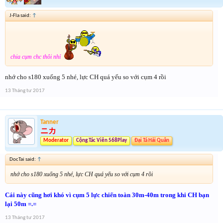
J-Fla said:
↑
chia cụm chc thôi nhỉ
nhớ cho s180 xuống 5 nhé, lực CH quá yếu so với cụm 4 rồi
13 Tháng tư 2017
Tanner
ニカ
Moderator
Cộng Tác Viên 568Play
Đại Tá Hải Quân
DocTai said:
↑
nhớ cho s180 xuống 5 nhé, lực CH quá yếu so với cụm 4 rồi
Cái này cũng hơi khó vì cụm 5 lực chiến toàn 30m-40m trong khi CH bạn
lại 50m =.=
13 Tháng tư 2017