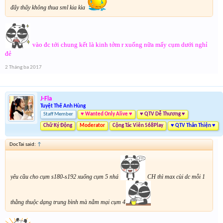
đấy thấy không thua sml kia kìa
vào đc tới chung kết là kinh tởm r xuống nữa mấy cụm dưới nghỉ
đẻ
2 Tháng ba 2017
J-Fla
Tuyệt Thế Anh Hùng
Staff Member
♥ Wanted Only Alive ♥
♥ QTV Dễ Thương ♥
Chữ Ký Động
Moderator
Cộng Tác Viên 568Play
♥ QTV Thân Thiện ♥
DocTai said:
↑
yêu cầu cho cụm s180-s192 xuống cụm 5 nhá
CH thì max cùi dc mỗi 1
thằng thuộc dạng trung bình mà nằm mại cụm 4