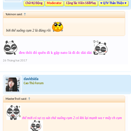
Chữ Ký Động
Moderator
Cộng Tác Viên 568Play
♥ QTV Thân Thiện ♥
Yukinon said:
↑
bởi thế xuống cụm 2 là đúng rồi
đen thôi đỏ quên đi k gặp nato là đi đc dài dài
26 Tháng hai 2017
davidsida
Cao Thủ Forum
MasterTroll said:
↑
thế mới có sự cọ xát chứ xuống cụm 2 có khi lại mạnh wa r mấy ch cụm