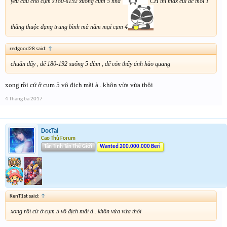
yêu cầu cho cụm s180-s192 xuống cụm 5 nhá
CH thì max cùi dc mỗi 1
thằng thuộc dạng trung bình mà nằm mại cụm 4
redgood28 said:
↑
chuẩn đấy , để 180-192 xuống 5 dùm , để cón thấy ánh hào quang
xong rồi cứ ở cụm 5 vô địch mãi à . khôn vừa vừa thôi
4 Tháng ba 2017
DocTai
Cao Thủ Forum
Tân Tinh Tân Thế Giới
Wanted 200.000.000 Beri
KenT1st said:
↑
xong rồi cứ ở cụm 5 vô địch mãi à . khôn vừa vừa thôi