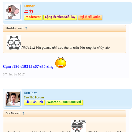
Tanner
ニカ
Moderator
Cộng Tác Viên 568Play
Đại Tá Hải Quân
Shaddoll said:
↑
Nhớ s192 bên game5 nhỉ, sao thanh niên bên zing lại nhảy vào
Cụm s180-s193 là s67-s75 zing
3 Tháng ba 2017
KenT1st
Cao Thủ Forum
Siêu Tân Tinh
Wanted 50.000.000 Beri
DocTai said:
↑