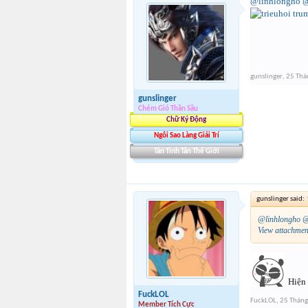
@linhlongho
@
gunslinger
,
25 Thá
gunslinger
Chém Gió Thần Sầu
Chữ Ký Động
Ngôi Sao Làng Giải Trí
Tân Tinh Tân Thế Giới
gunslinger said:
@linhlongho
@
View attachme
Hiện 
FuckLOL
FuckLOL
,
25 Tháng
Member Tích Cực