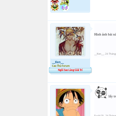
Hình ảnh bài n
__Ken__
,
26 Tháng
__Ken__
Cao Thủ Forum
Ngôi Sao Làng Giải Trí
lấy t
FuckLOL
,
26 Tháng