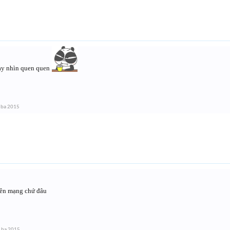
ày nhìn quen quen
 ba 2015
rên mạng chứ đâu
 ba 2015