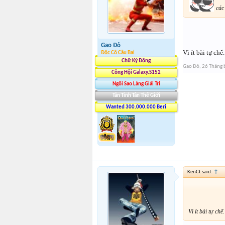
các 
Gao Đỏ
Vì ít bài tự ch
Độc Cô Cầu Bại
Chữ Ký Động
Gao Đỏ
,
26 Tháng 
Công Hội Galaxy.S152
Ngôi Sao Làng Giải Trí
Tân Tinh Tân Thế Giới
Wanted 300.000.000 Beri
KenCt said:
↑
Vì ít bài tự ch