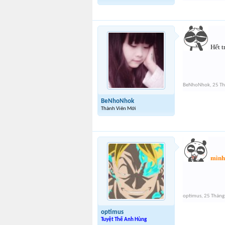
Hết tr
BeNhoNhok
,
25 Th
BeNhoNhok
Thành Viên Mới
mình
optimus
,
25 Tháng
optimus
Tuyệt Thế Anh Hùng