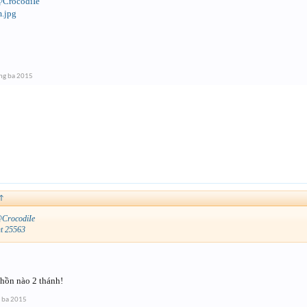
CrocodiIe
ng ba 2015
↑
CrocodiIe
nt 25563
hồn nào 2 thánh!
 ba 2015