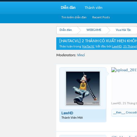
Diễn đàn
Thành viên
Tìm kiếm diễn đàn
Recent Posts
Diễn đàn
WEBGAME
Vua Hải Tặc
[HAITACVL] 2 THÁNH CÓ XUẤT HIỆN KHÔ
Thảo luận trong '
HaiTacVL
' bắt đầu bởi
LawHD
,
25 Tháng 
Moderators:
Vinci
LawHD
,
25 Tháng 
__Ken__
,
Crocodi
LawHD
Thành Viên Mới