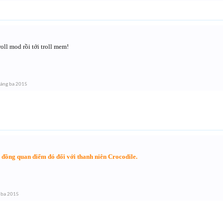
oll mod rồi tới troll mem!
áng ba 2015
 đồng quan điểm đó đối với thanh niên Crocodile.
 ba 2015