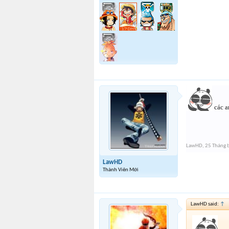
các a
LawHD
,
25 Tháng 
LawHD
Thành Viên Mới
LawHD said:
↑