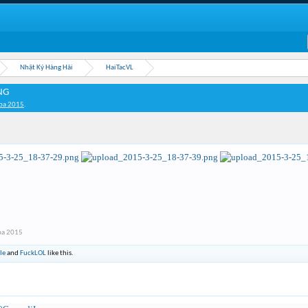
Nhật Ký Hàng Hải
HaiTacVL
NG
ba 2015
.
ba 2015
Ie
and
FuckLOL
like this.