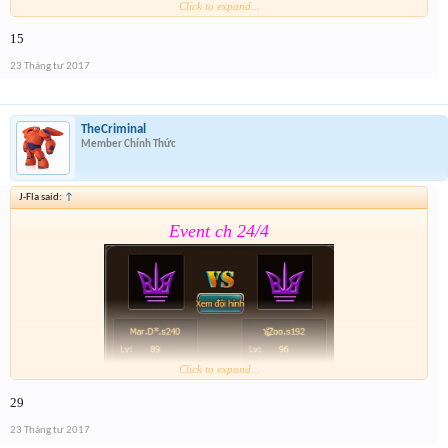
Click to expand...
15
Form :
https://goo.gl/CMBGcb
23 Tháng tư 2017
TheCriminal
Member Chính Thức
J-Fla said:
↑
Event ch 24/4
Click to expand...
29
Form :
https://goo.gl/CMBGcb
23 Tháng tư 2017