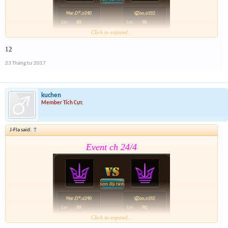
Click to expand...
12
Form :
https://goo.gl/CMBGcb
23 Tháng tư 2017
kuchen
Member Tích Cực
J-Fla said:
↑
Event ch 24/4
Click to expand...