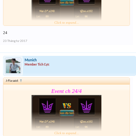
Click to expand...
24
Form :
https://goo.gl/CMBGcb
23 Tháng tư 2017
Munich
Member Tích Cực
J-Fla said:
↑
Event ch 24/4
Click to expand...