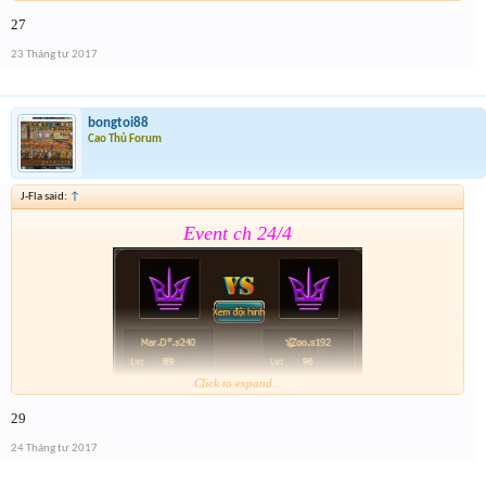
27
Form :
https://goo.gl/CMBGcb
23 Tháng tư 2017
bongtoi88
Cao Thủ Forum
J-Fla said:
↑
Event ch 24/4
Click to expand...
29
Form :
https://goo.gl/CMBGcb
24 Tháng tư 2017