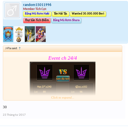
random15011996
Member Tích Cực
Băng Mũ Rơm Haki
Tân Hải Tặc
Wanted 30.000.000 Beri
Thợ Săn Tích Điểm
Băng Mũ Rơm Shura
J-Fla said:
↑
Event ch 24/4
Click to expand...
30
Form :
https://goo.gl/CMBGcb
23 Tháng tư 2017