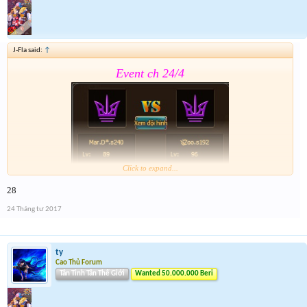
J-Fla said:
↑
Event ch 24/4
Click to expand...
28
Form :
https://goo.gl/CMBGcb
24 Tháng tư 2017
ty
Cao Thủ Forum
Tân Tinh Tân Thế Giới
Wanted 50.000.000 Beri