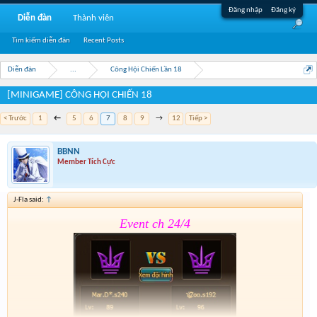
Đăng nhập
Đăng ký
Diễn đàn
Thành viên
Tìm kiếm diễn đàn
Recent Posts
Diễn đàn
...
Công Hội Chiến Lần 18
[MINIGAME] CÔNG HỘI CHIẾN 18
< Trước
1
←
5
6
7
8
9
→
12
Tiếp >
BBNN
Member Tích Cực
J-Fla said:
↑
Event ch 24/4