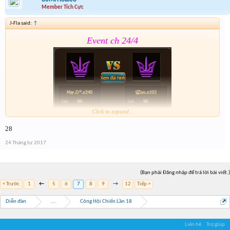
Member Tích Cực
J-Fla said:
↑
Event ch 24/4
Click to expand...
28
Form :
https://goo.gl/CMBGcb
24 Tháng tư 2017
(Bạn phải Đăng nhập để trả lời bài viết.)
< Trước
1
←
5
6
7
8
9
→
12
Tiếp >
Diễn đàn
...
Công Hội Chiến Lần 18
Liên hệ
Trợ giúp