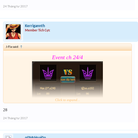
Form :
https://goo.gl/CMBGcb
24 Tháng tư 2017
Kerrigannth
Member Tích Cực
J-Fla said:
↑
Event ch 24/4
Click to expand...
28
Form :
https://goo.gl/CMBGcb
24 Tháng tư 2017
o0MrHoai0o