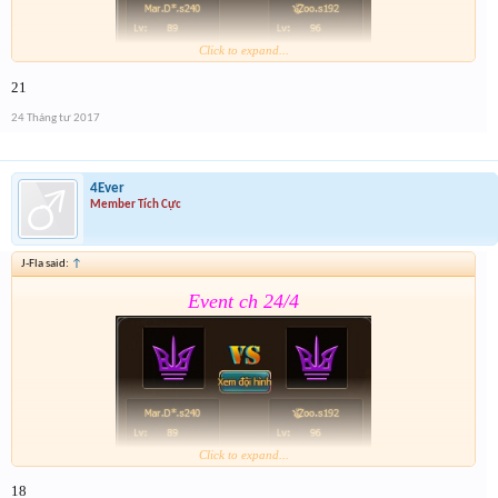
Click to expand...
21
Form :
https://goo.gl/CMBGcb
24 Tháng tư 2017
4Ever
Member Tích Cực
J-Fla said:
↑
Event ch 24/4
Click to expand...
18