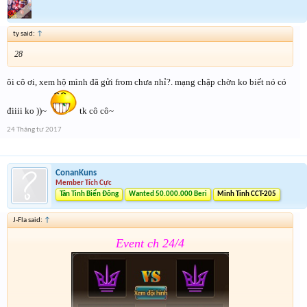
ty said:
↑
28
ôi cô ơi, xem hộ mình đã gửi from chưa nhỉ?. mạng chập chờn ko biết nó có
điiii ko ))~
tk cô cô~
24 Tháng tư 2017
ConanKuns
Member Tích Cực
Tân Tinh Biển Đông
Wanted 50.000.000 Beri
Minh Tinh CCT-205
J-Fla said:
↑
Event ch 24/4