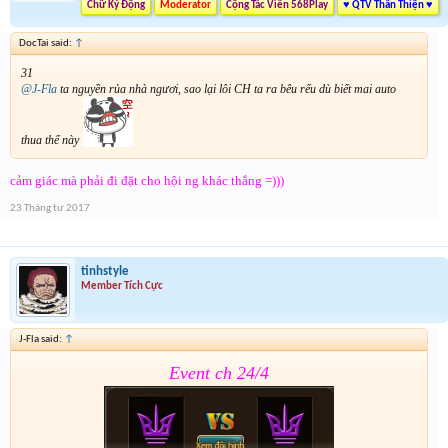
Chữ Ký Động
Moderator
Cộng Tác Viên 568Play
♥ QTV Thân Thiện ♥
DocTai said:
↑
31
@J-Fla
ta nguyền rủa nhà ngươi, sao lại lôi CH ta ra bêu rếu dù biết mai auto
thua thế này
cảm giác mà phải đi đặt cho hội ng khác thắng =)))
23 Tháng tư 2017
tinhstyle
Member Tích Cực
J-Fla said:
↑
Event ch 24/4