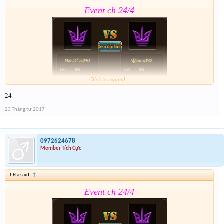
Event ch 24/4
Click to expand...
24
Form :
https://goo.gl/CMBGcb
23 Tháng tư 2017
0972624678
Member Tích Cực
J-Fla said:
↑
Event ch 24/4