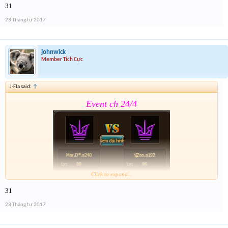
31
Form :
https://goo.gl/CMBGcb
23 Tháng tư 2017
johnwick
Member Tích Cực
J-Fla said:
↑
Event ch 24/4
Click to expand...
31
Form :
https://goo.gl/CMBGcb
23 Tháng tư 2017