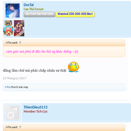
DocTai
Cao Thủ Forum
Tân Tinh Tân Thế Giới
Wanted 200.000.000 Beri
J-Fla said:
↑
cảm giác mà phải đi đặt cho hội ng khác thắng =)))
đắng lắm chứ mà phải chấp nhận sự thật
23 Tháng tư 2017
J-Fla
thích bài này.
ThienDieuS115
Member Tích Cực
J-Fla said:
↑