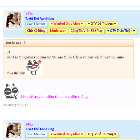
J-Fla
Tuyệt Thế Anh Hùng
Staff Member
♥ Wanted Only Alive ♥
♥ QTV Dễ Thương ♥
Chữ Ký Động
Moderator
Cộng Tác Viên 568Play
♥ QTV Thân Thiện ♥
DocTai said:
↑
31
@J-Fla
ta nguyền rủa nhà ngươi, sao lại lôi CH ta ra bêu rếu dù biết mai auto
thua thế này
J-Fla sẽ truyền niềm tin cho chiến thắng
23 Tháng tư 2017
J-Fla
Tuyệt Thế Anh Hùng
Staff Member
♥ Wanted Only Alive ♥
♥ QTV Dễ Thương ♥