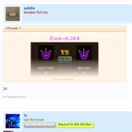
asdafw
Member Tích Cực
J-Fla said:
↑
Event ch 24/4
Click to expand...
29
Form :
https://goo.gl/CMBGcb
24 Tháng tư 2017
ty
Cao Thủ Forum
Tân Tinh Tân Thế Giới
Wanted 50.000.000 Beri