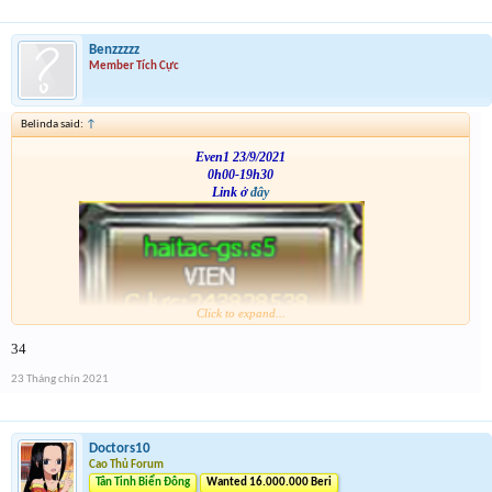
Benzzzzz
Member Tích Cực
Belinda said:
↑
Even1 23/9/2021
0h00-19h30
Link ở
đây
Click to expand...
VS
34
23 Tháng chín 2021
Doctors10
Cao Thủ Forum
Tân Tinh Biển Đông
Wanted 16.000.000 Beri