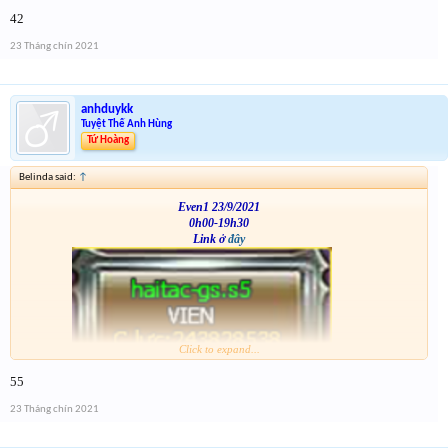
VS
42
23 Tháng chín 2021
anhduykk
Tuyệt Thế Anh Hùng
Tứ Hoàng
Belinda said:
↑
Even1 23/9/2021
0h00-19h30
Link ở
đây
Click to expand...
VS
55
23 Tháng chín 2021