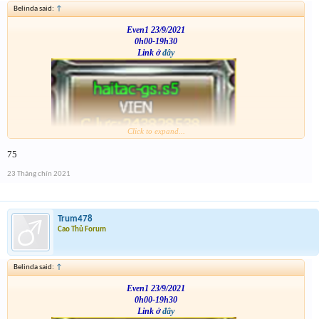
Belinda said:
↑
Even1 23/9/2021
0h00-19h30
Link ở
đây
Click to expand...
VS
75
23 Tháng chín 2021
Trum478
Cao Thủ Forum
Belinda said:
↑
Even1 23/9/2021
0h00-19h30
Link ở
đây