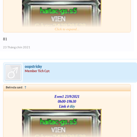
Click to expand...
VS
81
23 Tháng chín 2021
oopstricky
Member Tích Cực
Belinda said:
↑
Even1 23/9/2021
0h00-19h30
Link ở
đây