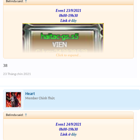
Belinda said:
↑
Even1 23/9/2021
0h00-19h30
Link ở
đây
Click to expand...
VS
38
23 Tháng chín 2021
Heart
Member Chính Thức
Belinda said:
↑
Even1 24/9/2021
0h00-19h30
Link ở
đây