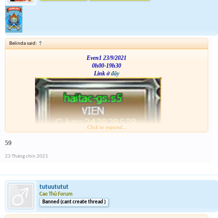
Belinda said:
↑
Even1 23/9/2021
0h00-19h30
Link ở
đây
Click to expand...
VS
59
23 Tháng chín 2021
tutuututut
Cao Thủ Forum
Banned (cant create thread )