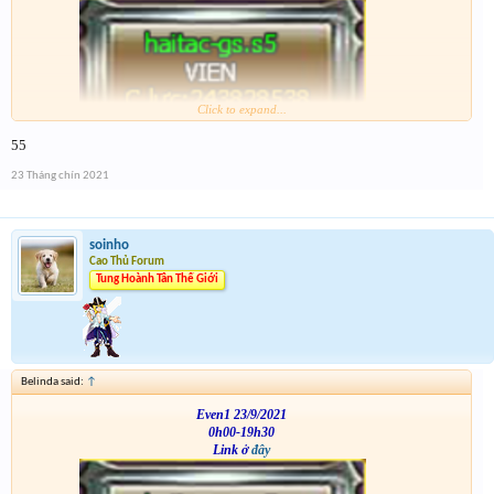
Click to expand...
VS
55
23 Tháng chín 2021
soinho
Cao Thủ Forum
Tung Hoành Tân Thế Giới
Belinda said:
↑
Even1 23/9/2021
0h00-19h30
Link ở
đây