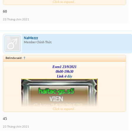
Click to expand...
VS
60
23 Tháng chín 2021
NaMezzz
Member Chính Thức
Belinda said:
↑
Even1 23/9/2021
0h00-19h30
Link ở
đây
Click to expand...
VS
45
23 Tháng chín 2021