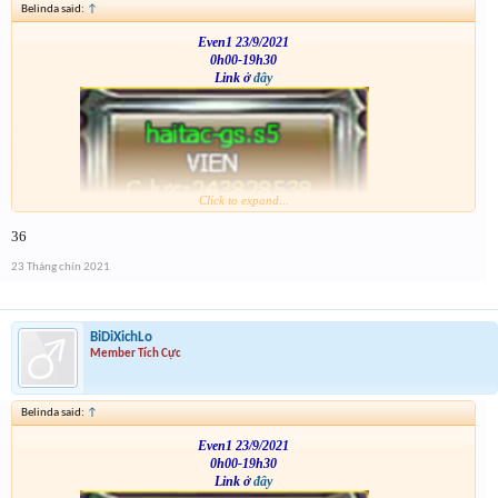
Belinda said:
↑
Even1 23/9/2021
0h00-19h30
Link ở
đây
Click to expand...
VS
36
23 Tháng chín 2021
BiDiXichLo
Member Tích Cực
Belinda said:
↑
Even1 23/9/2021
0h00-19h30
Link ở
đây