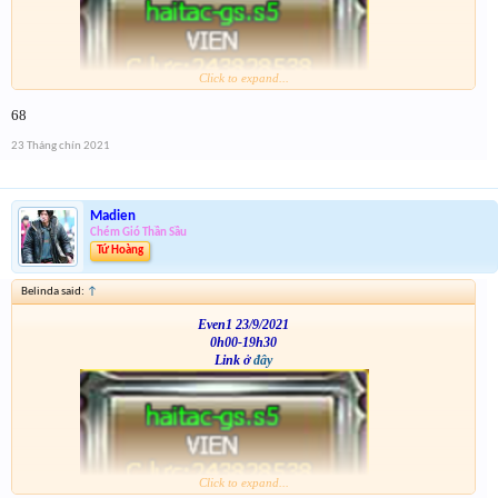
Click to expand...
VS
68
23 Tháng chín 2021
Madien
Chém Gió Thần Sầu
Tứ Hoàng
Belinda said:
↑
Even1 23/9/2021
0h00-19h30
Link ở
đây
Click to expand...