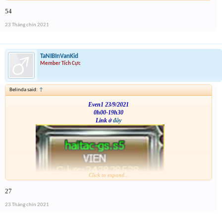
54
23 Tháng chín 2021
TaNIBInVanKid
Member Tích Cực
Belinda said:
↑
Even1 23/9/2021
0h00-19h30
Link ở
đây
Click to expand...
VS
27
23 Tháng chín 2021