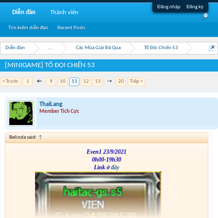
Đăng nhập
Đăng ký
Diễn đàn
Thành viên
Tìm kiếm diễn đàn
Recent Posts
Diễn đàn
...
Các Mùa Giải Đã Qua
Tổ Đội Chiến 53
[MINIGAME] TỔ ĐỘI CHIẾN 53
< Trước
1
←
9
10
11
12
13
→
20
Tiếp >
ThaiLang
Member Tích Cực
Belinda said:
↑
Even1 23/9/2021
0h00-19h30
Link ở
đây