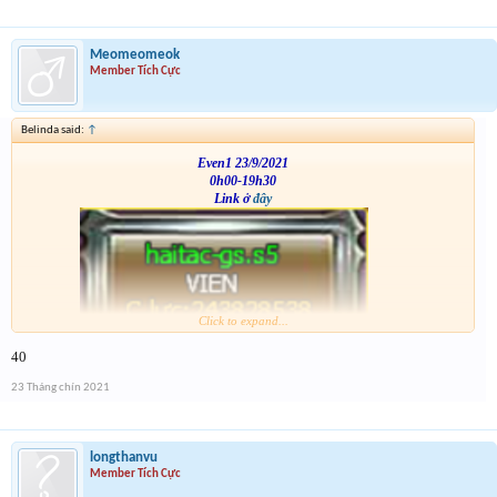
Meomeomeok
Member Tích Cực
Belinda said:
↑
Even1 23/9/2021
0h00-19h30
Link ở
đây
Click to expand...
VS
40
23 Tháng chín 2021
longthanvu
Member Tích Cực