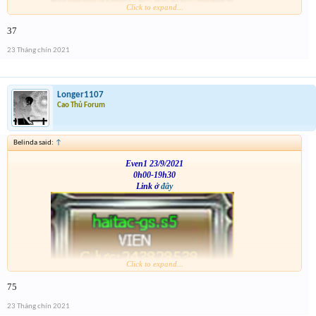
Click to expand...
VS
37
23 Tháng chín 2021
Longer1107
Cao Thủ Forum
Belinda said:
↑
Even1 23/9/2021
0h00-19h30
Link ở
đây
Click to expand...
VS
75
23 Tháng chín 2021