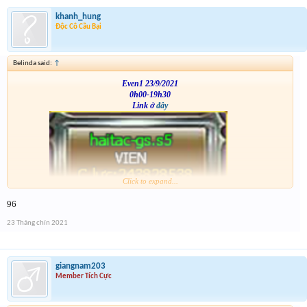
khanh_hung
Độc Cô Cầu Bại
Belinda said:
↑
Even1 23/9/2021
0h00-19h30
Link ở
đây
Click to expand...
VS
96
23 Tháng chín 2021
giangnam203
Member Tích Cực