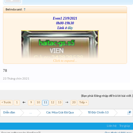
Belinda said:
↑
Even1 23/9/2021
0h00-19h30
Link ở
đây
Click to expand...
VS
78
23 Tháng chín 2021
(Bạn phải Đăng nhập để trả lời bài viết.)
< Trước
1
←
9
10
11
12
13
→
20
Tiếp >
Diễn đàn
...
Các Mùa Giải Đã Qua
Tổ Đội Chiến 53
Liên hệ
Trợ giúp