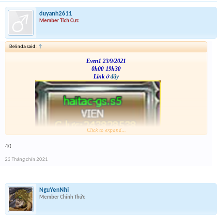
duyanh2611
Member Tích Cực
Belinda said:
↑
Even1 23/9/2021
0h00-19h30
Link ở
đây
Click to expand...
VS
40
23 Tháng chín 2021
NguYenNhi
Member Chính Thức