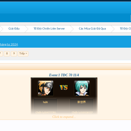
Giải Đấu
Tổ Đội Chiến Liên Server
Các Mùa Giải Đã Qua
Tổ Đội C
Tháng tư 2024
.
7
8
9
Tiếp >
Event 1 TĐC 70 11/4
Click to expand...