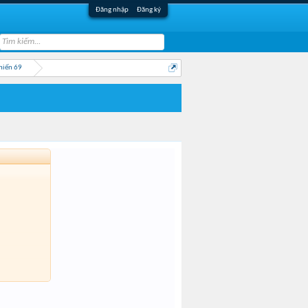
Đăng nhập
Đăng ký
hiến 69