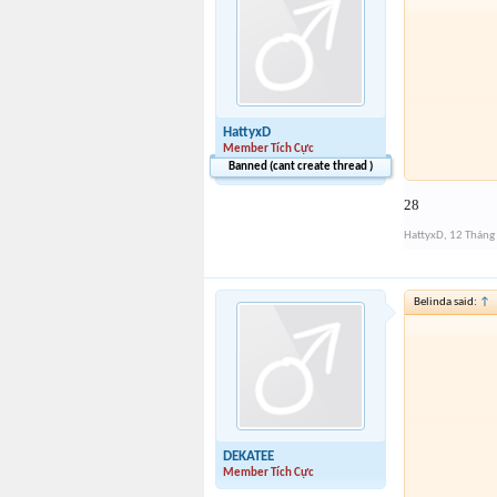
HattyxD
Member Tích Cực
Banned (cant create thread )
28
HattyxD
,
12 Tháng
Belinda said:
↑
DEKATEE
Member Tích Cực