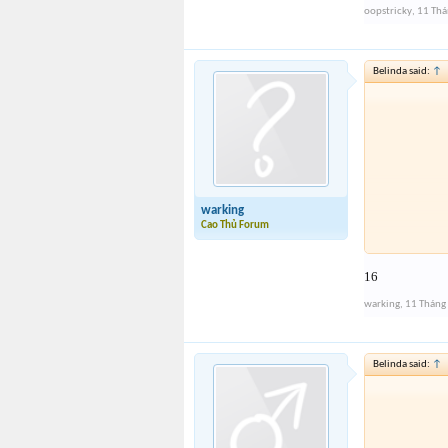
oopstricky
,
11 Thá
Belinda said:
↑
warking
Cao Thủ Forum
16
warking
,
11 Tháng
Belinda said:
↑