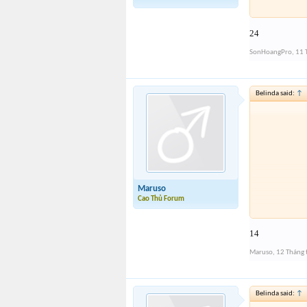
24
SonHoangPro
,
11 
Belinda said:
↑
Maruso
Cao Thủ Forum
14
Maruso
,
12 Tháng 
Belinda said:
↑