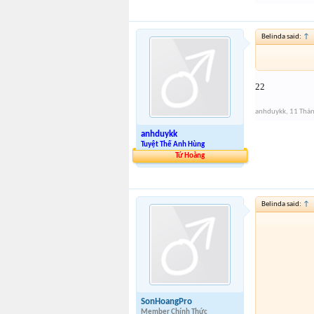
Belinda said:
↑
22
anhduykk
,
11 Thán
anhduykk
Tuyệt Thế Anh Hùng
Tứ Hoàng
Belinda said:
↑
SonHoangPro
Member Chính Thức