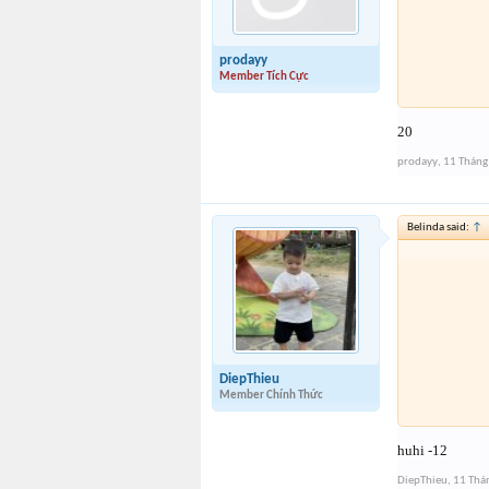
prodayy
Member Tích Cực
20
prodayy
,
11 Tháng
Belinda said:
↑
DiepThieu
Member Chính Thức
huhi -12
DiepThieu
,
11 Thá