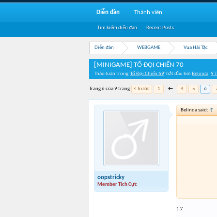
Diễn đàn
Thành viên
Tìm kiếm diễn đàn
Recent Posts
Diễn đàn
WEBGAME
Vua Hải Tặc
[MINIGAME] TỔ ĐỘI CHIẾN 70
Thảo luận trong '
Tổ Đội Chiến 69
' bắt đầu bởi
Belinda
,
9 
Trang 6 của 9 trang
< Trước
1
←
4
5
6
Belinda said:
↑
oopstricky
Member Tích Cực
17