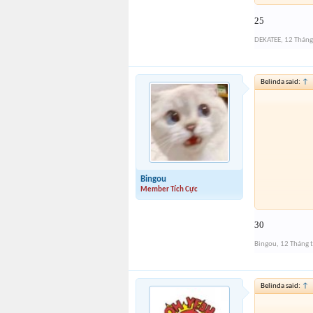
25
DEKATEE
,
12 Tháng
Belinda said:
↑
Bingou
Member Tích Cực
30
Bingou
,
12 Tháng 
Belinda said:
↑