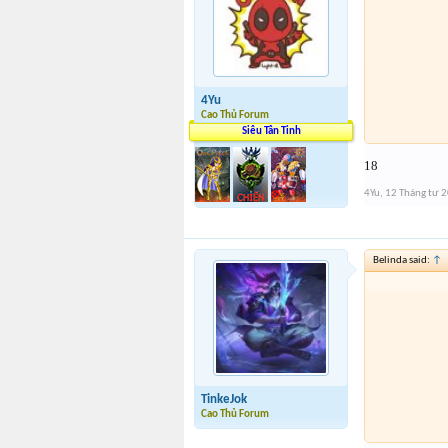
4Yu
Cao Thủ Forum
Siêu Tân Tinh
18
4Yu
,
12 Tháng tư 
Belinda said:
↑
TinkeJok
Cao Thủ Forum