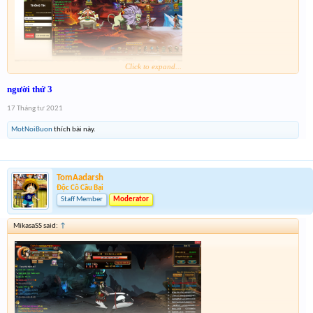
Click to expand...
canh hụt 1 số cuối mong mod chiếu cố
người thứ 3
17 Tháng tư 2021
MotNoiBuon
thích bài này.
TomAadarsh
Độc Cô Cầu Bại
Staff Member
Moderator
MikasaSS said:
↑