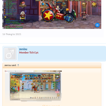
16 Tháng tư 2021
zenisu
Member Tích Cực
zenisu said:
↑