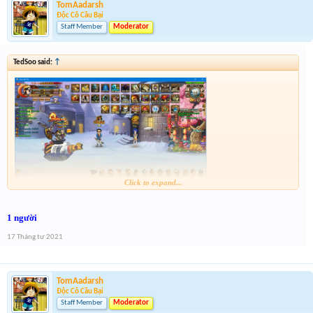
TomAadarsh
Độc Cô Cầu Bại
Staff Member
Moderator
TedSoo said:
↑
Click to expand...
1 người
17 Tháng tư 2021
TomAadarsh
Độc Cô Cầu Bại
Staff Member
Moderator