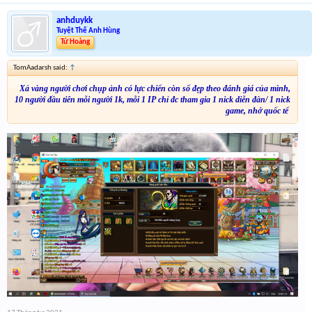
anhduykk
Tuyệt Thế Anh Hùng
Tứ Hoàng
TomAadarsh said:
↑
Xả vàng người chơi chụp ảnh có lực chiến còn số đẹp theo đánh giá của mình,
10 người đầu tiên mỗi người 1k, mỗi 1 IP chỉ đc tham gia 1 nick diễn đàn/ 1 nick
game, nhớ quốc tế