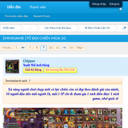
Đăng nhập
Đăng ký
Diễn đàn
Thành viên
Tìm kiếm diễn đàn
Recent Posts
Diễn đàn
...
Các Mùa Giải Đã Qua
Tổ Đội Chiến Lần 50
[MINIGAME ]TỔ ĐỘI CHIẾN MÙA 50
< Trước
1
←
7
8
9
10
11
→
14
Tiếp >
Chipper
Tuyệt Thế Anh Hùng
Chữ Ký Động
Bá Vương Tân Thế Giới
TomAadarsh said:
↑
Xả vàng người chơi chụp ảnh có lực chiến còn số đẹp theo đánh giá của mình,
10 người đầu tiên mỗi người 1k, mỗi 1 IP chỉ đc tham gia 1 nick diễn đàn/ 1 nick
game, nhớ quốc tế