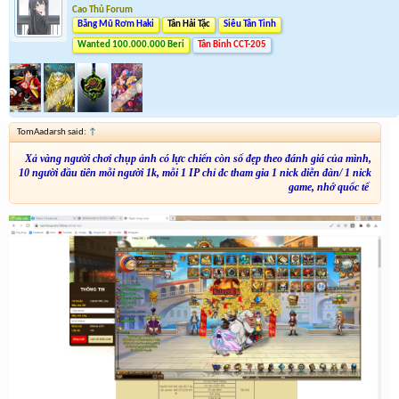
Cao Thủ Forum
Băng Mũ Rơm Haki
Tân Hải Tặc
Siêu Tân Tinh
Wanted 100.000.000 Beri
Tân Binh CCT-205
TomAadarsh said:
↑
Xả vàng người chơi chụp ảnh có lực chiến còn số đẹp theo đánh giá của mình,
10 người đầu tiên mỗi người 1k, mỗi 1 IP chỉ đc tham gia 1 nick diễn đàn/ 1 nick
game, nhớ quốc tế