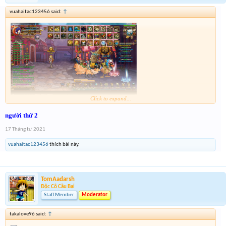
vuahaitac123456 said:
↑
Click to expand...
Combo 5678 nhe Mod. Mong Mod dong y 2 mua minigame trang tay r. Thanks
Mod.
người thứ 2
17 Tháng tư 2021
vuahaitac123456
thích bài này.
TomAadarsh
Độc Cô Cầu Bại
Staff Member
Moderator
takalove96 said:
↑