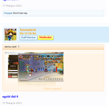
17 Tháng tư 2021
Chipper
thích bài này.
TomAadarsh
Độc Cô Cầu Bại
Staff Member
Moderator
zenisu said:
↑
Click to expand...
UP lại ảnh kèm thông tin
người thứ 6
17 Tháng tư 2021