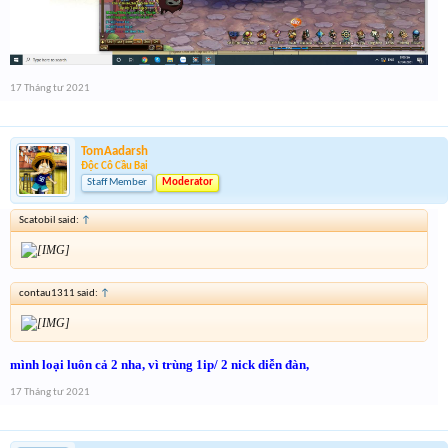
17 Tháng tư 2021
TomAadarsh
Độc Cô Cầu Bại
Staff Member
Moderator
Scatobil said:
↑
contau1311 said:
↑
mình loại luôn cả 2 nha, vì trùng 1ip/ 2 nick diễn đàn,
17 Tháng tư 2021