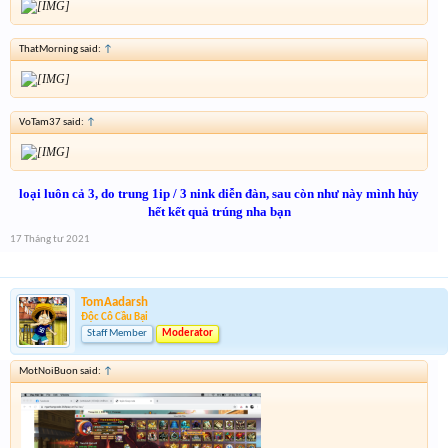
ThatMorning said:
↑
VoTam37 said:
↑
loại luôn cả 3, do trung 1ip / 3 nink diễn đàn, sau còn như này mình hủy
hết kết quả trúng nha bạn
17 Tháng tư 2021
TomAadarsh
Độc Cô Cầu Bại
Staff Member
Moderator
MotNoiBuon said:
↑