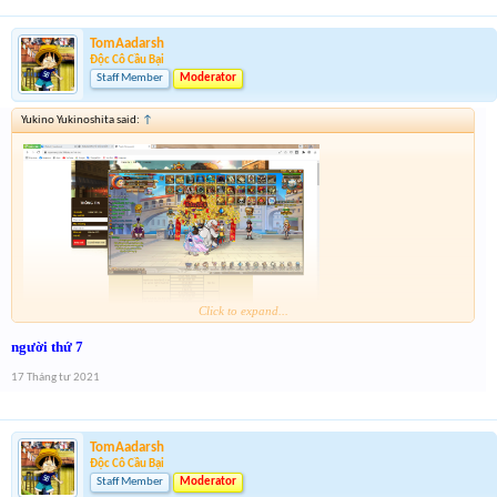
TomAadarsh
Độc Cô Cầu Bại
Staff Member
Moderator
Yukino Yukinoshita said:
↑
Click to expand...
người thứ 7
17 Tháng tư 2021
TomAadarsh
Độc Cô Cầu Bại
Staff Member
Moderator