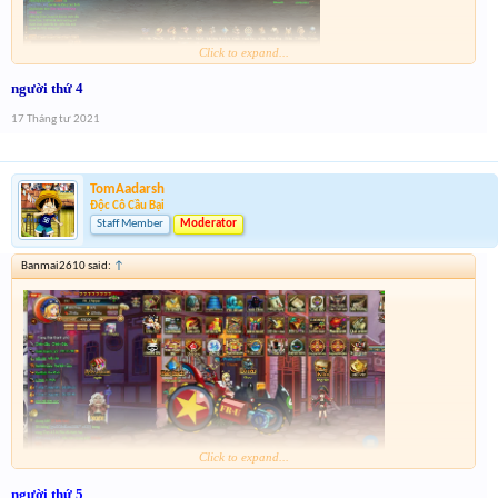
Click to expand...
người thứ 4
17 Tháng tư 2021
TomAadarsh
Độc Cô Cầu Bại
Staff Member
Moderator
Banmai2610 said:
↑
Click to expand...
người thứ 5