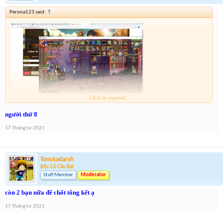
Perona123 said:
↑
Click to expand...
người thứ 8
17 Tháng tư 2021
TomAadarsh
Độc Cô Cầu Bại
Staff Member
Moderator
còn 2 bạn nữa để chốt tổng kết ạ
17 Tháng tư 2021