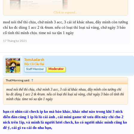
Click to expand...
mod nói thế thì chịu, chứ mình 3 acc, 3 cái id khác nhau, đây mình còn tưởng
chỉ ko đc dùng 1 acc 2 tk 4rum. nếu có loại thì loại xả vàng, chứ ngày 3 bảo
cố tình thì mình chịu. time nó xa tận 1 ngày
17 Tháng tư 2021
TomAadarsh
Độc Cô Cầu Bại
Staff Member
Moderator
ThatMorning said:
↑
mod nói thế thì chịu, chứ mình 3 acc, 3 cái id khác nhau, đây mình còn tưởng chỉ
ko đc dùng 1 acc 2 tk 4rum. nếu có loại thì loại xả vàng, chứ ngày 3 bảo cố tình thì
mình chịu. time nó xa tận 1 ngày
bạn có nhìn cái check ip ko mà bảo khác, khác như nào trong khi 3 nick
diễn đàn cùng 1 ip lù lù cái ảnh , cái mini game từ xưa đến này chỉ cho 2
nick trên 1ip, và mình là người lươi check, ko có người nhắc mình cũng ko
để ý, cái gì ra cái đo nha bạn,