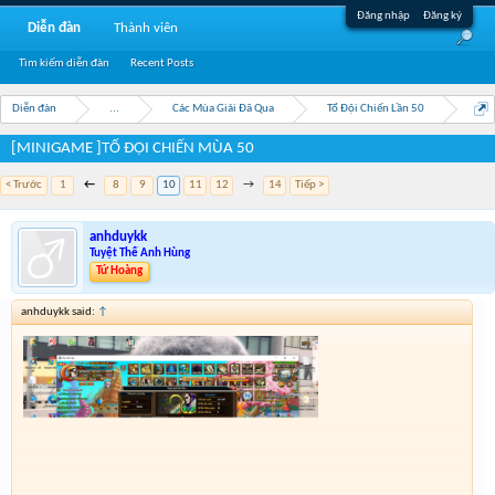
Đăng nhập
Đăng ký
Diễn đàn
Thành viên
Tìm kiếm diễn đàn
Recent Posts
Diễn đàn
...
Các Mùa Giải Đã Qua
Tổ Đội Chiến Lần 50
[MINIGAME ]TỔ ĐỘI CHIẾN MÙA 50
< Trước
1
←
8
9
10
11
12
→
14
Tiếp >
anhduykk
Tuyệt Thế Anh Hùng
Tứ Hoàng
anhduykk said:
↑