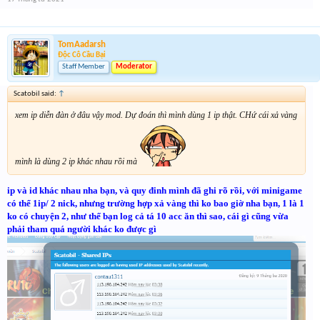
TomAadarsh
Độc Cô Cầu Bại
Staff Member
Moderator
Scatobil said:
↑
xem ip diễn đàn ở đâu vậy mod. Dự đoán thì mình dùng 1 ip thật. CHứ cái xả vàng
mình là dùng 2 ip khác nhau rồi mà
ip và id khác nhau nha bạn, và quy đinh mình đã ghi rõ rồi, với minigame
có thể 1ip/ 2 nick, nhưng trường hợp xả vàng thì ko bao giờ nha bạn, 1 là 1
ko có chuyện 2, như thế bạn log cả tá 10 acc ăn thì sao, cái gì cũng vừa
phải tham quá người khác ko được gì