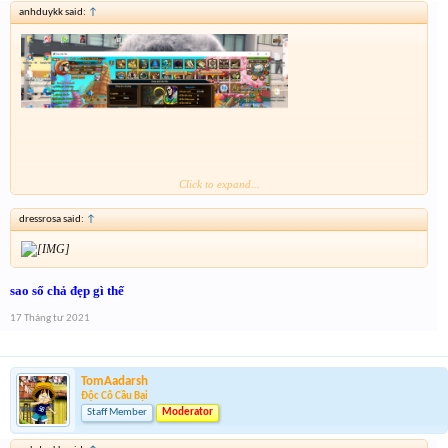
anhduykk said:
↑
Click to expand...
dressrosa said:
↑
sao số chả đẹp gì thế
17 Tháng tư 2021
TomAadarsh
Độc Cô Cầu Bại
Staff Member
Moderator