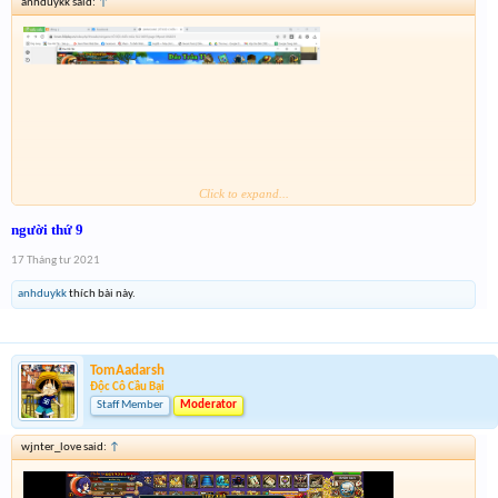
anhduykk said:
↑
Click to expand...
e nhầm ảnh ạ ^^ ad thông cảm
người thứ 9
17 Tháng tư 2021
anhduykk
thích bài này.
TomAadarsh
Độc Cô Cầu Bại
Staff Member
Moderator
wjnter_love said:
↑