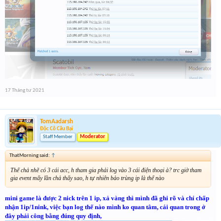
17 Tháng tư 2021
TomAadarsh
Độc Cô Cầu Bại
Staff Member
Moderator
ThatMorning said:
↑
Thế chả nhẽ có 3 cái acc, h tham gia phải log vào 3 cái điện thoại à? trc giờ tham
gia event mấy lần chả thấy sao, h tự nhiên bảo trùng ip là thế nào
mini game là được 2 nick trên 1 ip, xả vàng thì mình đã ghi rõ và chỉ chấp
nhận 1ip/1nink, việc bạn log thế nào mình ko quan tâm, cái quan trong ở
đây phải công bằng đúng quy định,