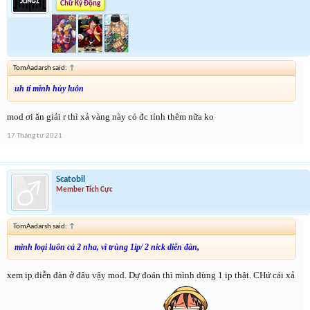
Chữ Ký Động
TomAadarsh said:
↑
uh tí mình hủy luôn
mod ơi ăn giải r thì xả vàng này có đc tính thêm nữa ko
17 Tháng tư 2021
Scatobil
Member Tích Cực
TomAadarsh said:
↑
mình loại luôn cả 2 nha, vì trùng 1ip/ 2 nick diễn đàn,
xem ip diễn đàn ở đâu vậy mod. Dự đoán thì mình dùng 1 ip thật. CHứ cái xả