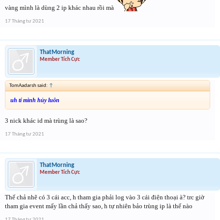
vàng mình là dùng 2 ip khác nhau rồi mà
17 Tháng tư 2021
ThatMorning
Member Tích Cực
TomAadarsh said:
↑
uh tí mình hủy luôn
3 nick khác id mà trùng là sao?
17 Tháng tư 2021
ThatMorning
Member Tích Cực
Thế chả nhẽ có 3 cái acc, h tham gia phải log vào 3 cái điện thoại à? trc giờ
tham gia event mấy lần chả thấy sao, h tự nhiên bảo trùng ip là thế nào
17 Tháng tư 2021