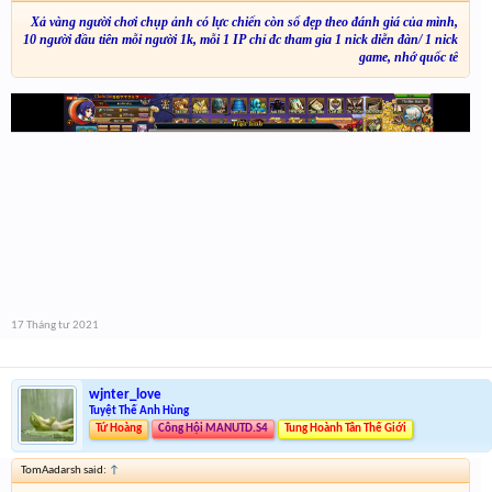
Xả vàng người chơi chụp ảnh có lực chiến còn số đẹp theo đánh giá của mình,
10 người đầu tiên mỗi người 1k, mỗi 1 IP chỉ đc tham gia 1 nick diễn đàn/ 1 nick
game, nhớ quốc tế
17 Tháng tư 2021
wjnter_love
Tuyệt Thế Anh Hùng
Tứ Hoàng
Công Hội MANUTD.S4
Tung Hoành Tân Thế Giới
TomAadarsh said:
↑