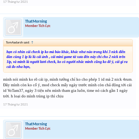
17 Tháng tư 2021
ThatMorning
Member Tích Cực
TomAadarsh said:
↑
bạn có nhìn cái check ip ko mà bảo khác, khác như nào trong khi 3 nick diễn
đàn cùng 1 ip lù lù cái ảnh , cái mini game từ xưa đến này chỉ cho 2 nick trên
1ip, và mình là người lươi check, ko có người nhắc mình cũng ko để ý, cái gì ra
cái đo nha bạn,
mình nói mình ko rõ cái ip, mình tưởng chỉ ko cho phép 1 id mà 2 nick 4rum.
Đây mình còn ko cố ý, mod check mấy ngày trước mình còn chả động tới cái
id VoTam37, ngày 3 tiện nên mình tham gia luôn, time nó cách gần 1 ngày
trời. h loại do mình trùng ip thì chịu
17 Tháng tư 2021
ThatMorning
Member Tích Cực