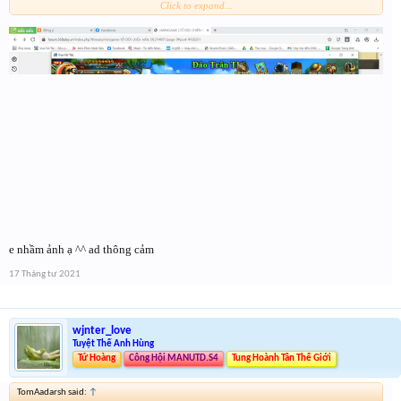
Click to expand...
e nhầm ảnh ạ ^^ ad thông cảm
17 Tháng tư 2021
wjnter_love
Tuyệt Thế Anh Hùng
Tứ Hoàng
Công Hội MANUTD.S4
Tung Hoành Tân Thế Giới
TomAadarsh said:
↑