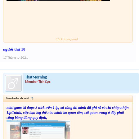
Click to expand...
người thứ 10
17 Tháng tư 2021
ThatMorning
Member Tích Cực
TomAadarsh said:
↑
mini game là được 2 nick trên 1 ip, xả vàng thì mình đã ghi rõ và chỉ chấp nhận
1ip/1nink, việc bạn log thế nào mình ko quan tâm, cái quan trong ở đây phải
công bằng đúng quy định,