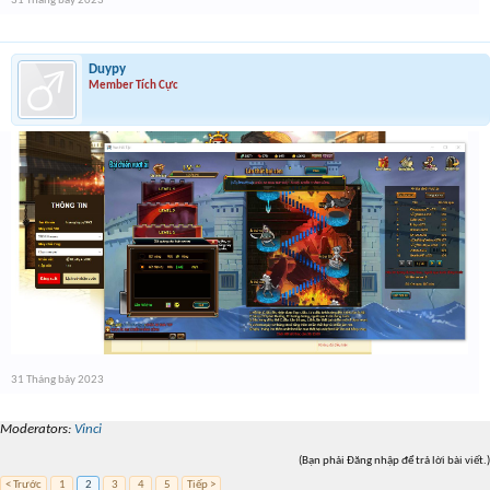
31 Tháng bảy 2023
Duypy
Member Tích Cực
31 Tháng bảy 2023
Moderators:
Vinci
(Bạn phải Đăng nhập để trả lời bài viết.)
< Trước
1
2
3
4
5
Tiếp >