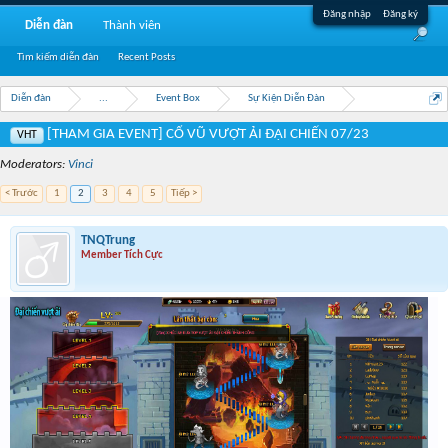
Đăng nhập
Đăng ký
Diễn đàn
Thành viên
Tìm kiếm diễn đàn
Recent Posts
Diễn đàn
...
Event Box
Sự Kiện Diễn Đàn
[THAM GIA EVENT] CỔ VŨ VƯỢT ẢI ĐẠI CHIẾN 07/23
VHT
Moderators:
Vinci
< Trước
1
2
3
4
5
Tiếp >
TNQTrung
Member Tích Cực