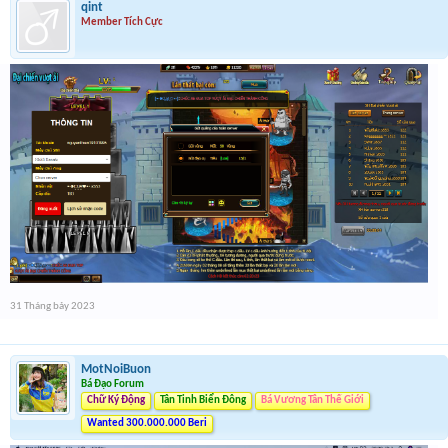
qint
Member Tích Cực
31 Tháng bảy 2023
MotNoiBuon
Bá Đạo Forum
Chữ Ký Động
Tân Tinh Biển Đông
Bá Vương Tân Thế Giới
Wanted 300.000.000 Beri