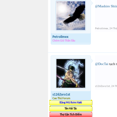
@Mashiro Shii
Petrolimex
,
24 Th
Petrolimex
Chém Gió Thần Sầu
@DocTai
tạch 
s126Zoro1st
,
24 T
s126Zoro1st
Cao Thủ Forum
Băng Mũ Rơm Haki
Tân Hải Tặc
Thợ Săn Tích Điểm