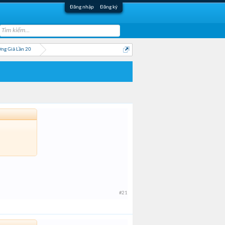
Đăng nhập
Đăng ký
ng Giả Lần 20
#21