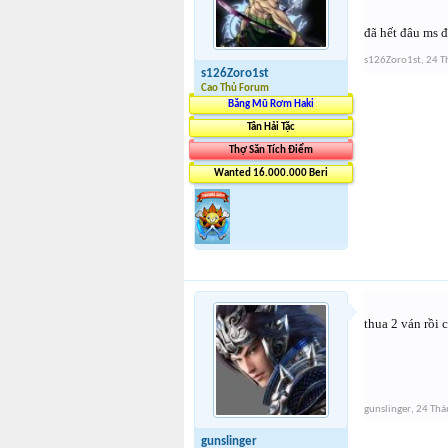
đã hết đâu ms đ
s126Zoro1st
,
24 T
s126Zoro1st
Cao Thủ Forum
Băng Mũ Rơm Haki
Tân Hải Tặc
Thợ Săn Tích Điểm
Wanted 16.000.000 Beri
thua 2 ván rồi 
gunslinger
,
24 Thá
gunslinger