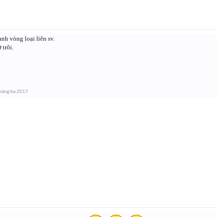
anh vòng loại liên sv.
 trôi.
háng ba 2017