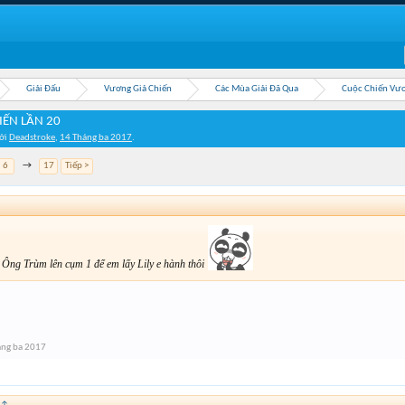
Giải Đấu
Vương Giả Chiến
Các Mùa Giải Đã Qua
Cuộc Chiến Vươ
IẾN LẦN 20
bởi
Deadstroke
,
14 Tháng ba 2017
.
6
→
17
Tiếp >
 Ông Trùm lên cụm 1 để em lấy Lily e hành thôi
áng ba 2017