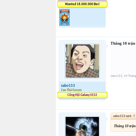
Wanted 16.000.000 Beri
Thắng 10 trận
sabo153
,
24 Tháng
sabo153
Cao Thủ Forum
Công Hội Galaxy.S152
sabo153 said:
↑
Thắng 10 trận