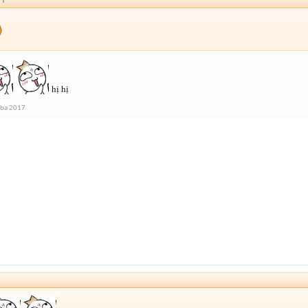
↑
hị hị
 ba 2017