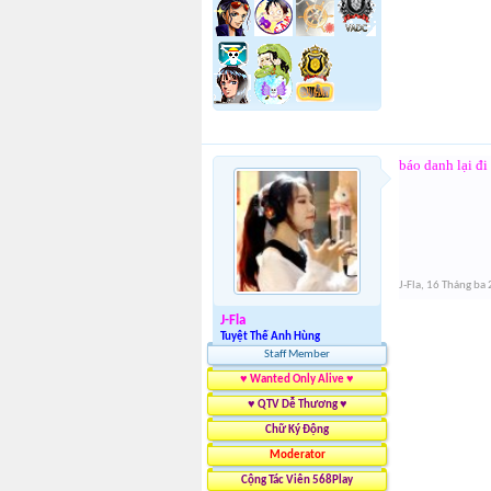
báo danh lại đi
J-Fla
,
16 Tháng ba
J-Fla
Tuyệt Thế Anh Hùng
Staff Member
♥ Wanted Only Alive ♥
♥ QTV Dễ Thương ♥
Chữ Ký Động
Moderator
Cộng Tác Viên 568Play