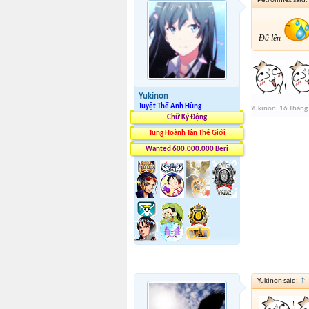
Petrolimex said:
Đã lên
Yukinon
Tuyệt Thế Anh Hùng
Yukinon
,
16 Tháng
Chữ Ký Động
Tung Hoành Tân Thế Giới
Wanted 600.000.000 Beri
Yukinon said:
↑