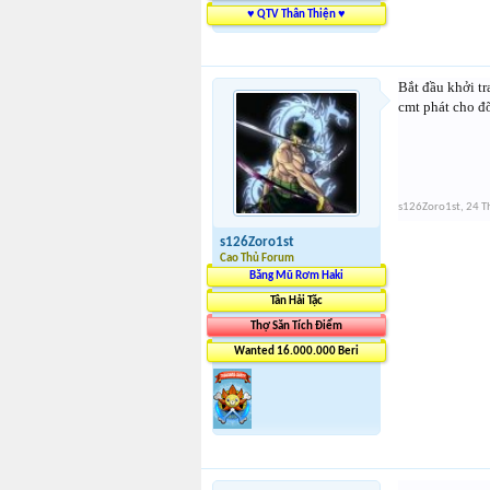
♥ QTV Thân Thiện ♥
Bắt đầu khởi tr
cmt phát cho đỡ
s126Zoro1st
,
24 T
s126Zoro1st
Cao Thủ Forum
Băng Mũ Rơm Haki
Tân Hải Tặc
Thợ Săn Tích Điểm
Wanted 16.000.000 Beri