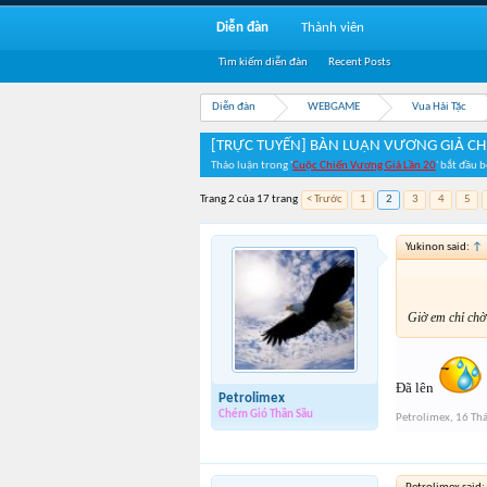
Diễn đàn
Thành viên
Tìm kiếm diễn đàn
Recent Posts
Diễn đàn
WEBGAME
Vua Hải Tặc
[TRỰC TUYẾN] BÀN LUẬN VƯƠNG GIẢ CH
Thảo luận trong '
Cuộc Chiến Vương Giả Lần 20
' bắt đầu 
Trang 2 của 17 trang
< Trước
1
2
3
4
5
Yukinon said:
↑
Giờ em chỉ chờ
Đã lên
Petrolimex
Chém Gió Thần Sầu
Petrolimex
,
16 Th