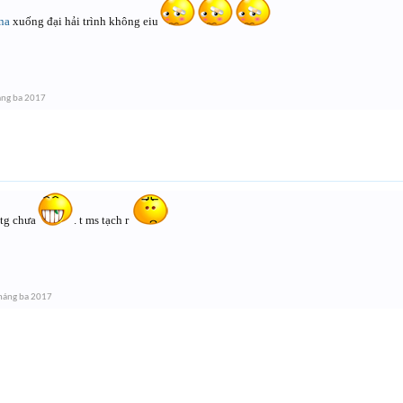
na
xuống đại hải trình không eiu
áng ba 2017
ttg chưa
. t ms tạch r
háng ba 2017