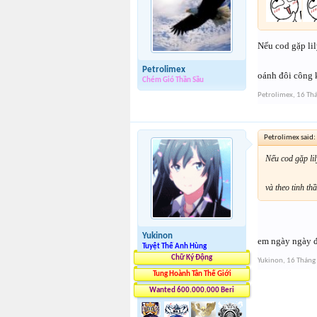
Nếu cod gặp lil
Petrolimex
oánh đôi công 
Chém Gió Thần Sầu
Petrolimex
,
16 Th
Petrolimex said:
Nếu cod gặp lil
và theo tinh t
Yukinon
em ngày ngày đ
Tuyệt Thế Anh Hùng
Chữ Ký Động
Yukinon
,
16 Tháng
Tung Hoành Tân Thế Giới
Wanted 600.000.000 Beri