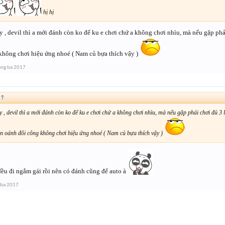
hị hị
y , devil thì a mới đánh còn ko để ku e chơi chứ a không chơi nhìu, mà nếu gặp phải
không chơi hiệu ứng nhoé ( Nam củ bựa thích vậy )
áng ba 2017
↑
y , devil thì a mới đánh còn ko để ku e chơi chứ a không chơi nhìu, mà nếu gặp phải chơi đủ 3 l
hần oánh đôi công không chơi hiệu ứng nhoé ( Nam củ bựa thích vậy )
ều đi ngắm gái rồi nên có đánh cũng để auto à
 ba 2017