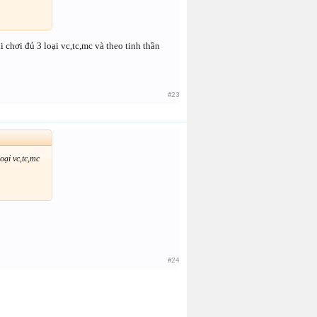
 chơi đủ 3 loại vc,tc,mc và theo tinh thần
#23
oại vc,tc,mc
#24