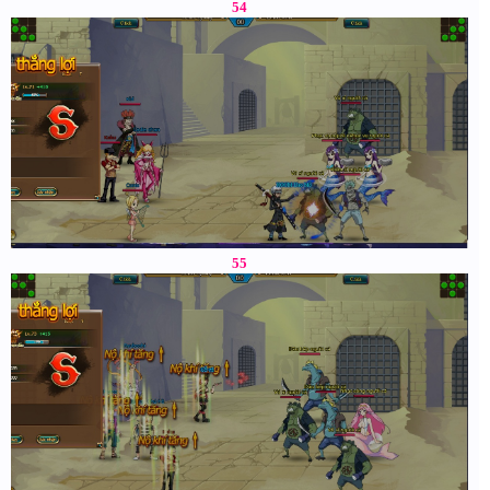
54
55