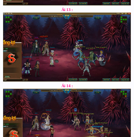
Ải 13 :
Ải 14 :