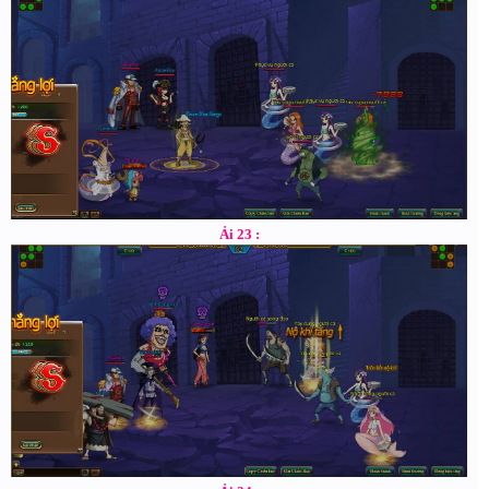
Ải 23 :