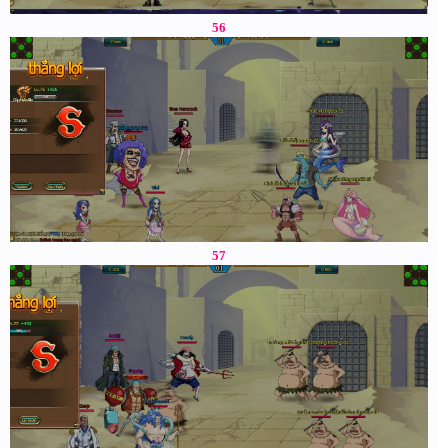
56
57