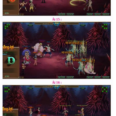
Ải 15 :
Ải 16 :