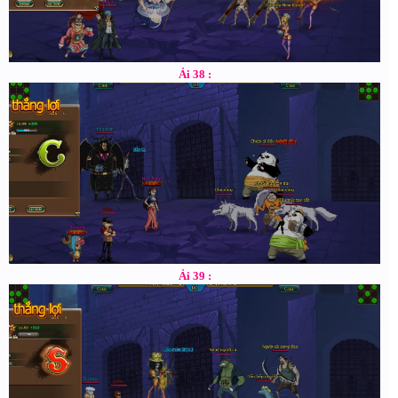
Ải 38 :
Ải 39 :