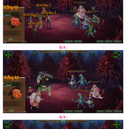
Ải 8 :
Ải 9 :