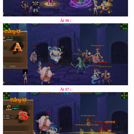
Ải 36 :
Ải 37 :