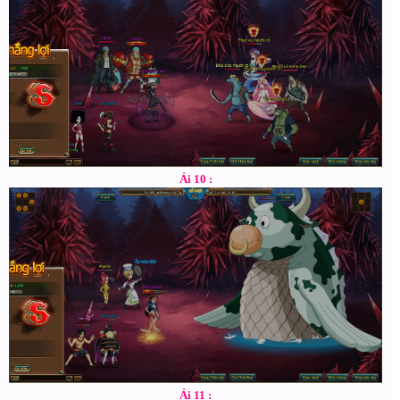
Ải 10 :
Ải 11 :