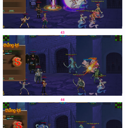
43
44