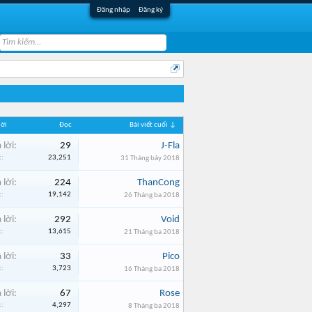
Đăng nhập
Đăng ký
lời
Đọc
Bài viết cuối ↓
 lời:
29
J-Fla
:
23,251
31 Tháng bảy 2018
 lời:
224
ThanCong
:
19,142
26 Tháng ba 2018
 lời:
292
Void
:
13,615
21 Tháng ba 2018
 lời:
33
Pico
:
3,723
16 Tháng ba 2018
 lời:
67
Rose
:
4,297
8 Tháng ba 2018