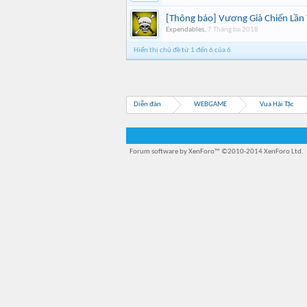
[Thông báo] Vương Giả Chiến Lần
Expendables
,
7 Tháng ba 2018
Hiển thị chủ đề từ 1 đến 6 của 6
Diễn đàn
WEBGAME
Vua Hải Tặc
Forum software by XenForo™
©2010-2014 XenForo Ltd.