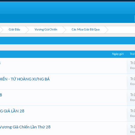
Giải Đấu
Vương Giả Chiến
Các Mùa Giải Đã Qua
Ngày gửi
Trả 
Trả
8
Đọc
Trả
HIẾN - TỨ HOÀNG XƯNG BÁ
Đọc
Trả
8
Đọc
Trả
G GIẢ LẦN 28
Đọc
Trả
Vương Giả Chiến Lần Thứ 28
Đọc