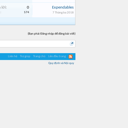
 lời:
0
Expendables
:
574
7 Tháng ba 2018
(Bạn phải Đăng nhập để đăng bài viết)
Liên hệ
Trợ giúp
Trang chủ
Lên đầu trang
Quy định và Nội quy