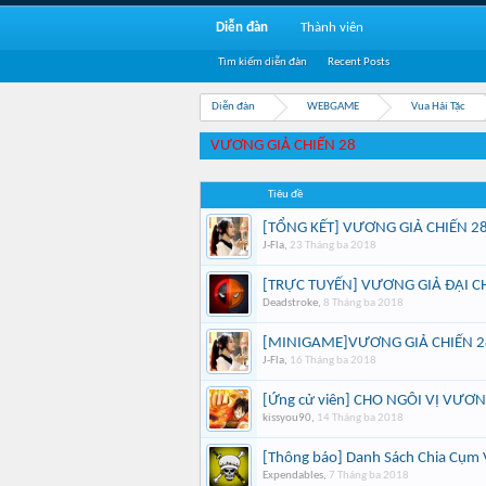
Diễn đàn
Thành viên
Tìm kiếm diễn đàn
Recent Posts
Diễn đàn
WEBGAME
Vua Hải Tặc
VƯƠNG GIẢ CHIẾN 28
Tiêu đề
[TỔNG KẾT] VƯƠNG GIẢ CHIẾN 2
J-Fla
,
23 Tháng ba 2018
[TRỰC TUYẾN] VƯƠNG GIẢ ĐẠI C
Deadstroke
,
8 Tháng ba 2018
[MINIGAME]VƯƠNG GIẢ CHIẾN 2
J-Fla
,
16 Tháng ba 2018
[Ứng cử viên] CHO NGÔI VỊ VƯƠN
kissyou90
,
14 Tháng ba 2018
[Thông báo] Danh Sách Chia Cụm 
Expendables
,
7 Tháng ba 2018