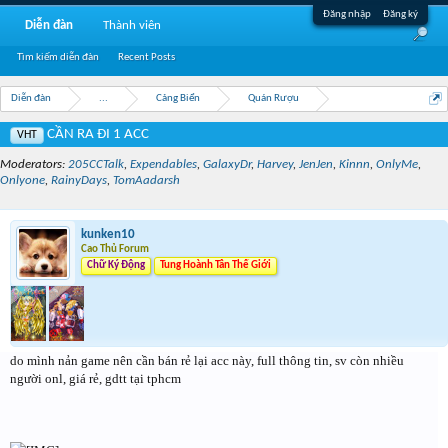
Đăng nhập
Đăng ký
Diễn đàn
Thành viên
Tìm kiếm diễn đàn
Recent Posts
Diễn đàn
...
Cảng Biển
Quán Rượu
CẦN RA ĐI 1 ACC
VHT
Moderators:
205CCTalk
,
Expendables
,
GalaxyDr
,
Harvey
,
JenJen
,
Kinnn
,
OnlyMe
,
Onlyone
,
RainyDays
,
TomAadarsh
kunken10
Cao Thủ Forum
Chữ Ký Động
Tung Hoành Tân Thế Giới
do mình nản game nên cần bán rẻ lại acc này, full thông tin, sv còn nhiều
người onl, giá rẻ, gdtt tại tphcm