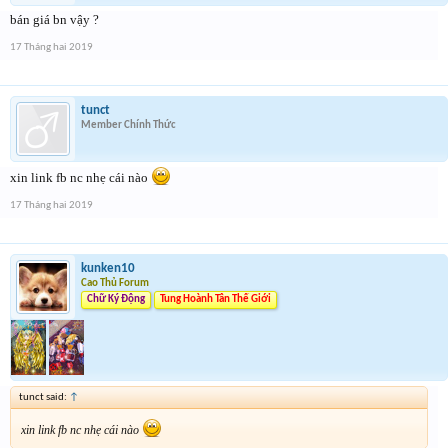
bán giá bn vậy ?
17 Tháng hai 2019
tunct
Member Chính Thức
xin link fb nc nhẹ cái nào
17 Tháng hai 2019
kunken10
Cao Thủ Forum
Chữ Ký Động
Tung Hoành Tân Thế Giới
tunct said:
↑
xin link fb nc nhẹ cái nào