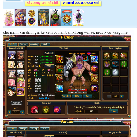
Bá Vương Tân Thế Giới
Wanted 200.000.000 Beri
cho minh xin dinh gia ke xem co nen ban khong voi ae, nick k co vang nhe