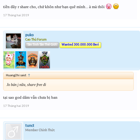
tiền đây r share cho, chứ khôn như bạn quê mình... à mà thôi
17 Tháng hai 2019
puko
Cao Thủ Forum
Tân Tinh Tân Thế Giới
Wanted 300.000.000 Beri
Huang2hi said:
↑
Jo bán j nữa, share free đi
tại sao god dâm vẫn chưa bị ban
17 Tháng hai 2019
tunct
Member Chính Thức