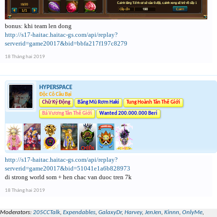
bonus: khi team len dong
http://s17-haitac.haitac-gs.com/api/replay?
serverid=game20017&bid=bbfa217f197c8279
18 Tháng hai 2019
HYPERSPACE
Độc Cô Cầu Bại
Chữ Ký Động
Băng Mũ Rơm Haki
Tung Hoành Tân Thế Giới
Bá Vương Tân Thế Giới
Wanted 200.000.000 Beri
http://s17-haitac.haitac-gs.com/api/replay?
serverid=game20017&bid=51041e1a6b828973
di strong world som + hen chac van duoc tren 7k
18 Tháng hai 2019
Moderators:
205CCTalk
,
Expendables
,
GalaxyDr
,
Harvey
,
JenJen
,
Kinnn
,
OnlyMe
,