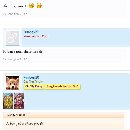
đồ cống cam dc
)
)
17 Tháng hai 2019
Huang2hi
Member Tích Cực
Jo bán j nữa, share free đi
17 Tháng hai 2019
kunken10
Cao Thủ Forum
Chữ Ký Động
Tung Hoành Tân Thế Giới
Huang2hi said:
↑
Jo bán j nữa, share free đi