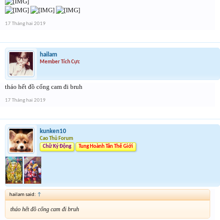
17 Tháng hai 2019
hailam
Member Tích Cực
tháo hết đồ cống cam đi bruh
17 Tháng hai 2019
kunken10
Cao Thủ Forum
Chữ Ký Động
Tung Hoành Tân Thế Giới
hailam said:
↑
tháo hết đồ cống cam đi bruh