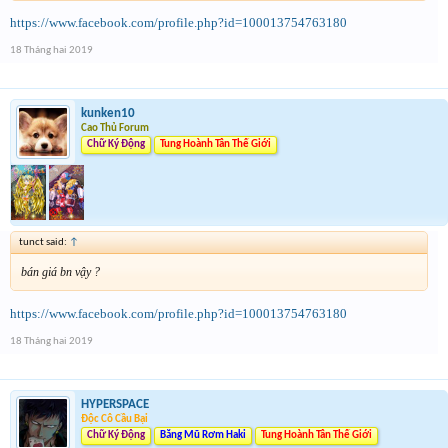
https://www.facebook.com/profile.php?id=100013754763180
18 Tháng hai 2019
kunken10
Cao Thủ Forum
Chữ Ký Động
Tung Hoành Tân Thế Giới
tunct said:
↑
bán giá bn vậy ?
https://www.facebook.com/profile.php?id=100013754763180
18 Tháng hai 2019
HYPERSPACE
Độc Cô Cầu Bại
Chữ Ký Động
Băng Mũ Rơm Haki
Tung Hoành Tân Thế Giới