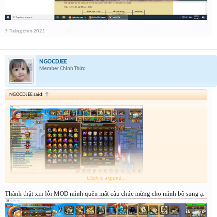
7 Tháng chín 2021
NGOCDJEE
Member Chính Thức
NGOCDJEE said:
↑
Click to expand...
Thành thật xin lỗi MOD mình quên mất câu chúc mừng cho mình bổ sung ạ.