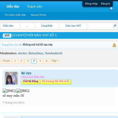
Đăng nhập
Đăng ký
Diễn đàn
Thành viên
Tìm kiếm diễn đàn
Recent Posts
Diễn đàn
...
Cảng Biển
Tuần San VHT
[EVENT]THỜI BÁO VHT SỐ 1
VHT
Trạng thái chủ đề:
Không mở trả lời sau này.
Moderators:
JenJen
,
RainyDays
,
TomAadarsh
< Trước
1
2
3
4
5
6
Tiếp >
Bé Uyn
Chém Gió Thần Sầu
Chữ Ký Động
Bá Vương Tân Thế Giới
số may mắn 16
7 Tháng chín 2021