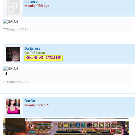
hn_zoro
Member Tích Cực
7 Tháng chín 2021
Darkcross
Cao Thủ Forum
Công Hội AE...GATO.S145
14
7 Tháng chín 2021
DucGo
Member Tích Cực