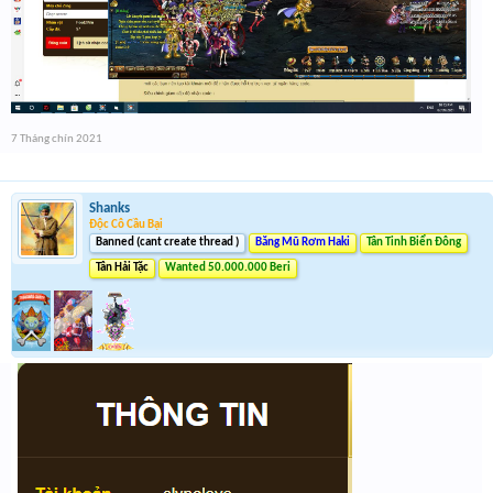
7 Tháng chín 2021
Shanks
Độc Cô Cầu Bại
Banned (cant create thread )
Băng Mũ Rơm Haki
Tân Tinh Biển Đông
Tân Hải Tặc
Wanted 50.000.000 Beri