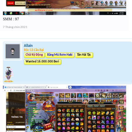
SMM : 97
7 Tháng chín 2021
Allain
Độc Cô Cầu Bại
Chữ Ký Động
Băng Mũ Rơm Haki
Tân Hải Tặc
Wanted 16.000.000 Beri