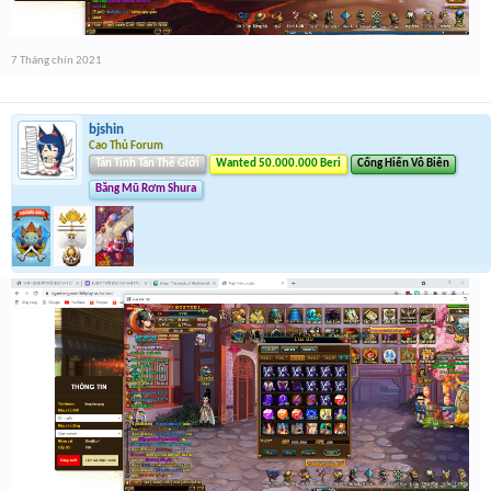
7 Tháng chín 2021
bjshin
Cao Thủ Forum
Tân Tinh Tân Thế Giới
Wanted 50.000.000 Beri
Cống Hiến Vô Biên
Băng Mũ Rơm Shura