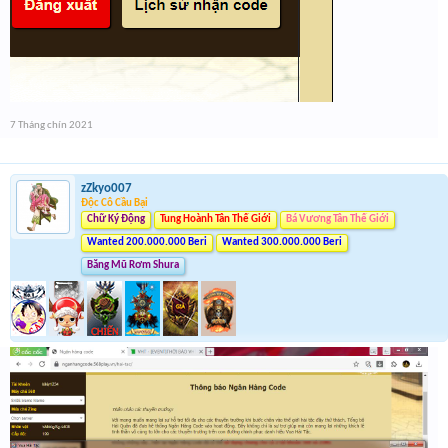
7 Tháng chín 2021
zZkyo007
Độc Cô Cầu Bại
Chữ Ký Động
Tung Hoành Tân Thế Giới
Bá Vương Tân Thế Giới
Wanted 200.000.000 Beri
Wanted 300.000.000 Beri
Băng Mũ Rơm Shura