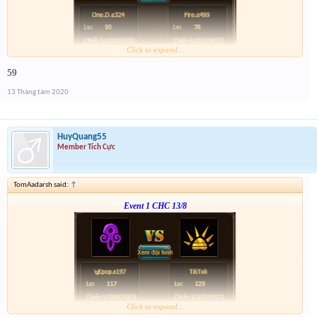
Click to expand...
From :
http://tiny.cc/8c4nsz
59
Giải 1 : 3k vàng
Giải 2 : 2k vàng
13 Tháng tám 2020
Giải 3 : 1k5 vàng
Giải 4 : 1k vàng
HuyQuang55
Member Tích Cực
TomAadarsh said:
↑
Event 1 CHC 13/8
Click to expand...