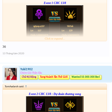
Event 1 CHC 13/8
Click to expand...
Form :
http://tiny.cc/xb4nsz
36
anh em nhớ tham gia event 2
13 Tháng tám 2020
Yuki1902
Chém Gió Thần Sầu
Chữ Ký Động
Tung Hoành Tân Thế Giới
Wanted 50.000.000 Beri
TomAadarsh said:
↑
Event 2 CHC 13/8 : Dự đoán thương vong