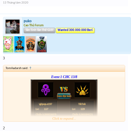
13 Tháng tám 2020
puko
Cao Thủ Forum
Tân Tinh Tân Thế Giới
Wanted 300.000.000 Beri
3
TomAadarsh said:
↑
Event 1 CHC 13/8
Click to expand...
Form :
http://tiny.cc/xb4nsz
2