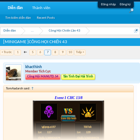
Đăng nhập
Đăng ký
Diễn đàn
Thành viên
Tìm kiếm diễn đàn
Recent Posts
Diễn đàn
...
Công Hội Chiến Lần 43
[MINIGAME ]CÔNG HỘI CHIẾN 43
< Trước
1
←
5
6
7
8
9
10
Tiếp >
khacthinh
Member Tích Cực
Công Hội MANUTD.S4
Tân Tinh Đại Hải Trình
TomAadarsh said:
↑
Event 1 CHC 13/8