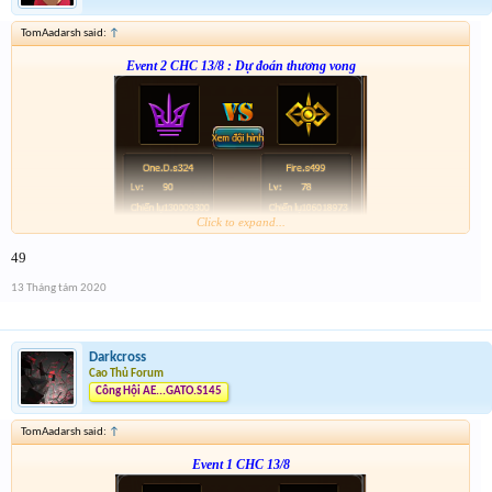
TomAadarsh said:
↑
Event 2 CHC 13/8 : Dự đoán thương vong
Click to expand...
From :
http://tiny.cc/8c4nsz
49
Giải 1 : 3k vàng
Giải 2 : 2k vàng
13 Tháng tám 2020
Giải 3 : 1k5 vàng
Giải 4 : 1k vàng
Darkcross
Cao Thủ Forum
Công Hội AE...GATO.S145
TomAadarsh said:
↑
Event 1 CHC 13/8