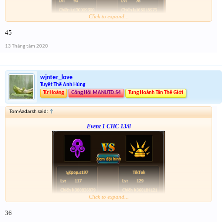
Click to expand...
From :
http://tiny.cc/8c4nsz
45
Giải 1 : 3k vàng
Giải 2 : 2k vàng
13 Tháng tám 2020
Giải 3 : 1k5 vàng
Giải 4 : 1k vàng
wjnter_love
Tuyệt Thế Anh Hùng
Tứ Hoàng
Công Hội MANUTD.S4
Tung Hoành Tân Thế Giới
TomAadarsh said:
↑
Event 1 CHC 13/8
Click to expand...
Form :
http://tiny.cc/xb4nsz
36
anh em nhớ tham gia event 2