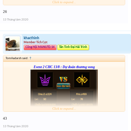
Click to expand...
Form :
http://tiny.cc/xb4nsz
26
anh em nhớ tham gia event 2
13 Tháng tám 2020
khacthinh
Member Tích Cực
Công Hội MANUTD.S4
Tân Tinh Đại Hải Trình
TomAadarsh said:
↑
Event 2 CHC 13/8 : Dự đoán thương vong
Click to expand...
From :
http://tiny.cc/8c4nsz
43
Giải 1 : 3k vàng
Giải 2 : 2k vàng
13 Tháng tám 2020
Giải 3 : 1k5 vàng