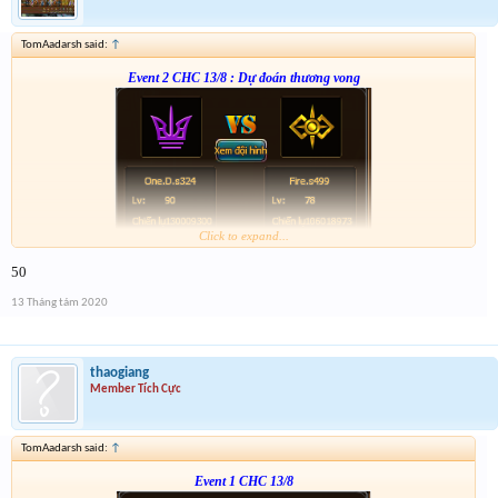
TomAadarsh said:
↑
Event 2 CHC 13/8 : Dự đoán thương vong
Click to expand...
From :
http://tiny.cc/8c4nsz
50
Giải 1 : 3k vàng
Giải 2 : 2k vàng
13 Tháng tám 2020
Giải 3 : 1k5 vàng
Giải 4 : 1k vàng
thaogiang
Member Tích Cực
TomAadarsh said:
↑
Event 1 CHC 13/8