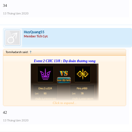
Form :
http://tiny.cc/xb4nsz
34
anh em nhớ tham gia event 2
13 Tháng tám 2020
HuyQuang55
Member Tích Cực
TomAadarsh said:
↑
Event 2 CHC 13/8 : Dự đoán thương vong
Click to expand...
From :
http://tiny.cc/8c4nsz
42
Giải 1 : 3k vàng
Giải 2 : 2k vàng
13 Tháng tám 2020
Giải 3 : 1k5 vàng
Giải 4 : 1k vàng