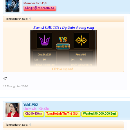
Member Tích Cực
Công Hội MANUTD.S4
TomAadarsh said:
↑
Event 2 CHC 13/8 : Dự đoán thương vong
Click to expand...
From :
http://tiny.cc/8c4nsz
47
Giải 1 : 3k vàng
Giải 2 : 2k vàng
13 Tháng tám 2020
Giải 3 : 1k5 vàng
Giải 4 : 1k vàng
Yuki1902
Chém Gió Thần Sầu
Chữ Ký Động
Tung Hoành Tân Thế Giới
Wanted 50.000.000 Beri
TomAadarsh said:
↑