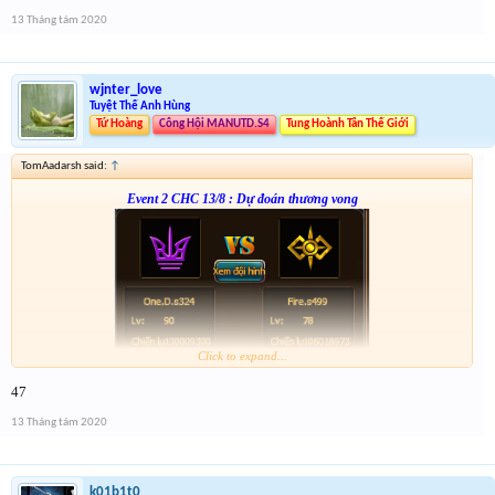
anh em nhớ tham gia event 2
13 Tháng tám 2020
wjnter_love
Tuyệt Thế Anh Hùng
Tứ Hoàng
Công Hội MANUTD.S4
Tung Hoành Tân Thế Giới
TomAadarsh said:
↑
Event 2 CHC 13/8 : Dự đoán thương vong
Click to expand...
From :
http://tiny.cc/8c4nsz
47
Giải 1 : 3k vàng
Giải 2 : 2k vàng
13 Tháng tám 2020
Giải 3 : 1k5 vàng
Giải 4 : 1k vàng
k01b1t0