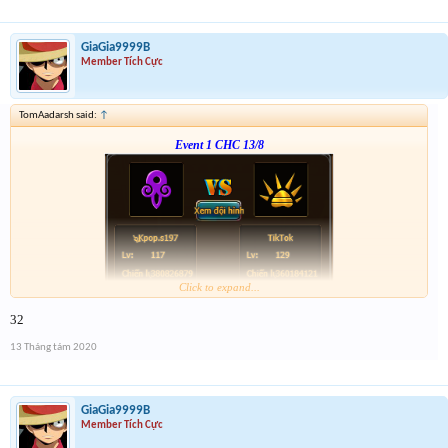
Giải 4 : 1k vàng
GiaGia9999B
Member Tích Cực
TomAadarsh said:
↑
Event 1 CHC 13/8
Click to expand...
Form :
http://tiny.cc/xb4nsz
32
anh em nhớ tham gia event 2
13 Tháng tám 2020
GiaGia9999B
Member Tích Cực