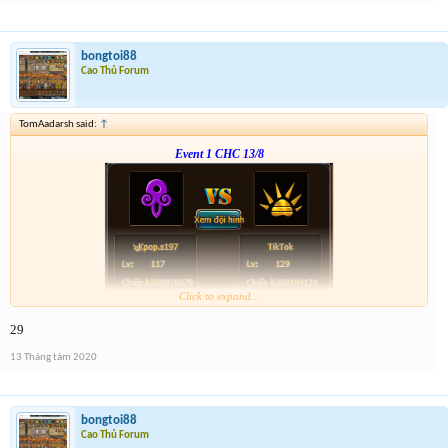
Giải 3 : 1k5 vàng
Giải 4 : 1k vàng
bongtoi88
Cao Thủ Forum
TomAadarsh said:
↑
Event 1 CHC 13/8
Click to expand...
Form :
http://tiny.cc/xb4nsz
29
anh em nhớ tham gia event 2
13 Tháng tám 2020
bongtoi88
Cao Thủ Forum