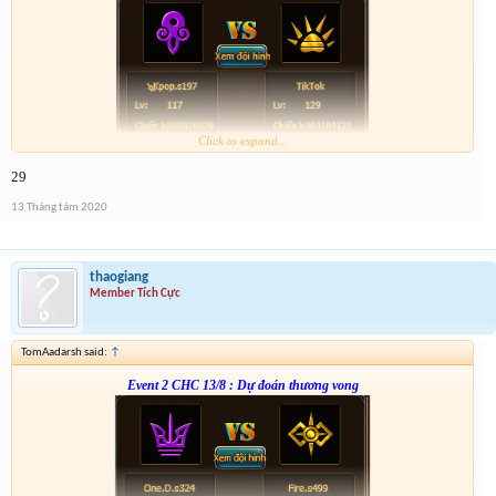
Click to expand...
Form :
http://tiny.cc/xb4nsz
29
anh em nhớ tham gia event 2
13 Tháng tám 2020
thaogiang
Member Tích Cực
TomAadarsh said:
↑
Event 2 CHC 13/8 : Dự đoán thương vong