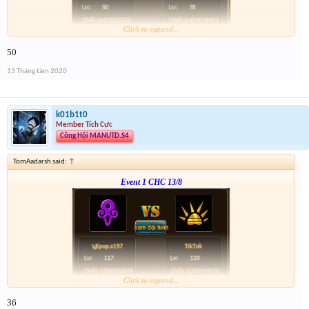
Click to expand...
From :
http://tiny.cc/8c4nsz
50
Giải 1 : 3k vàng
Giải 2 : 2k vàng
13 Tháng tám 2020
Giải 3 : 1k5 vàng
Giải 4 : 1k vàng
k01b1t0
Member Tích Cực
Công Hội MANUTD.S4
TomAadarsh said:
↑
Event 1 CHC 13/8
Click to expand...
Form :
http://tiny.cc/xb4nsz
36