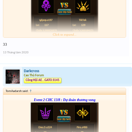
Click to expand...
Form :
http://tiny.cc/xb4nsz
33
anh em nhớ tham gia event 2
13 Tháng tám 2020
Darkcross
Cao Thủ Forum
Công Hội AE...GATO.S145
TomAadarsh said:
↑
Event 2 CHC 13/8 : Dự đoán thương vong