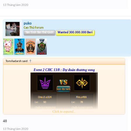
anh em nhớ tham gia event 2
13 Tháng tám 2020
puko
Cao Thủ Forum
Tân Tinh Tân Thế Giới
Wanted 300.000.000 Beri
TomAadarsh said:
↑
Event 2 CHC 13/8 : Dự đoán thương vong
Click to expand...
From :
http://tiny.cc/8c4nsz
48
Giải 1 : 3k vàng
Giải 2 : 2k vàng
13 Tháng tám 2020