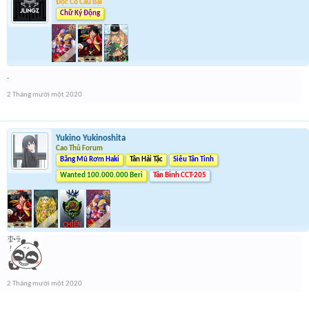
Độc Cô Cầu Bại
Chữ Ký Động
.
2 Tháng mười một 2020
Yukino Yukinoshita
Cao Thủ Forum
Băng Mũ Rơm Haki
Tân Hải Tặc
Siêu Tân Tinh
Wanted 100.000.000 Beri
Tân Binh CCT-205
2 Tháng mười một 2020