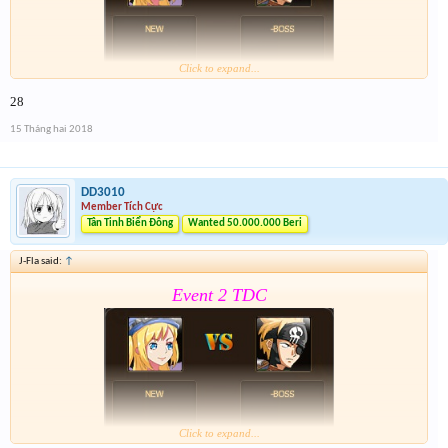
Click to expand...
28
Form :
https://goo.gl/MoSfvR
15 Tháng hai 2018
Nay là cả event hôm qua lun nên mỗi giải sẽ có 2 lần
nhé . Tổng 6 slot trúng cho event cuối cùng của năm
nay
DD3010
Member Tích Cực
Tân Tinh Biển Đông
Wanted 50.000.000 Beri
J-Fla said:
↑
Event 2 TDC
Click to expand...