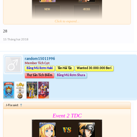
Click to expand...
28
Form :
https://goo.gl/MoSfvR
15 Tháng hai 2018
Nay là cả event hôm qua lun nên mỗi giải sẽ có 2 lần
nhé . Tổng 6 slot trúng cho event cuối cùng của năm
nay
random15011996
Member Tích Cực
Băng Mũ Rơm Haki
Tân Hải Tặc
Wanted 30.000.000 Beri
Thợ Săn Tích Điểm
Băng Mũ Rơm Shura
J-Fla said:
↑
Event 2 TDC