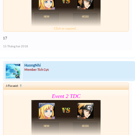
Click to expand...
17
Form :
https://goo.gl/MoSfvR
15 Tháng hai 2018
Nay là cả event hôm qua lun nên mỗi giải sẽ có 2 lần
nhé . Tổng 6 slot trúng cho event cuối cùng của năm
nay
HuongNhi
Member Tích Cực
J-Fla said:
↑
Event 2 TDC