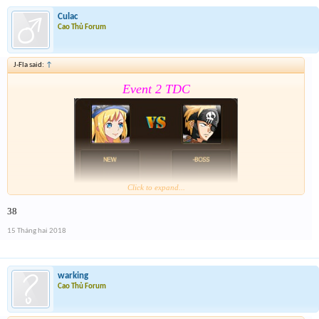
nay
Culac
Cao Thủ Forum
J-Fla said:
↑
Event 2 TDC
Click to expand...
38
Form :
https://goo.gl/MoSfvR
15 Tháng hai 2018
Nay là cả event hôm qua lun nên mỗi giải sẽ có 2 lần
nhé . Tổng 6 slot trúng cho event cuối cùng của năm
nay
warking
Cao Thủ Forum