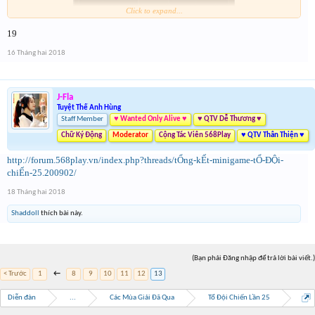
Click to expand...
19
Form :
https://goo.gl/MoSfvR
16 Tháng hai 2018
Nay là cả event hôm qua lun nên mỗi giải sẽ có 2 lần
nhé . Tổng 6 slot trúng cho event cuối cùng của năm
nay
J-Fla
Tuyệt Thế Anh Hùng
Staff Member
♥ Wanted Only Alive ♥
♥ QTV Dễ Thương ♥
Chữ Ký Động
Moderator
Cộng Tác Viên 568Play
♥ QTV Thân Thiện ♥
http://forum.568play.vn/index.php?threads/tỔng-kẾt-minigame-tỔ-ĐỘi-
chiẾn-25.200902/
18 Tháng hai 2018
Shaddoll
thích bài này.
(Bạn phải Đăng nhập để trả lời bài viết.)
< Trước
1
←
8
9
10
11
12
13
Diễn đàn
...
Các Mùa Giải Đã Qua
Tổ Đội Chiến Lần 25