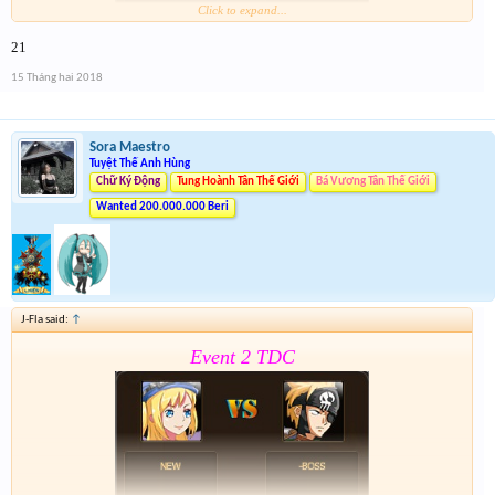
Click to expand...
21
Form :
https://goo.gl/MoSfvR
15 Tháng hai 2018
Nay là cả event hôm qua lun nên mỗi giải sẽ có 2 lần
nhé . Tổng 6 slot trúng cho event cuối cùng của năm
nay
Sora Maestro
Tuyệt Thế Anh Hùng
Chữ Ký Động
Tung Hoành Tân Thế Giới
Bá Vương Tân Thế Giới
Wanted 200.000.000 Beri
J-Fla said:
↑
Event 2 TDC