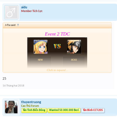
nay
aidu
Member Tích Cực
J-Fla said:
↑
Event 2 TDC
Click to expand...
25
Form :
https://goo.gl/MoSfvR
16 Tháng hai 2018
Nay là cả event hôm qua lun nên mỗi giải sẽ có 2 lần
nhé . Tổng 6 slot trúng cho event cuối cùng của năm
nay
thuyentruong
Cao Thủ Forum
Tân Tinh Biển Đông
Wanted 50.000.000 Beri
Tân Binh CCT-205