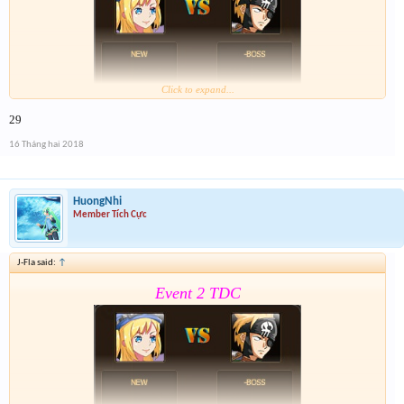
Click to expand...
29
Form :
https://goo.gl/MoSfvR
16 Tháng hai 2018
Nay là cả event hôm qua lun nên mỗi giải sẽ có 2 lần
nhé . Tổng 6 slot trúng cho event cuối cùng của năm
nay
HuongNhi
Member Tích Cực
J-Fla said:
↑
Event 2 TDC