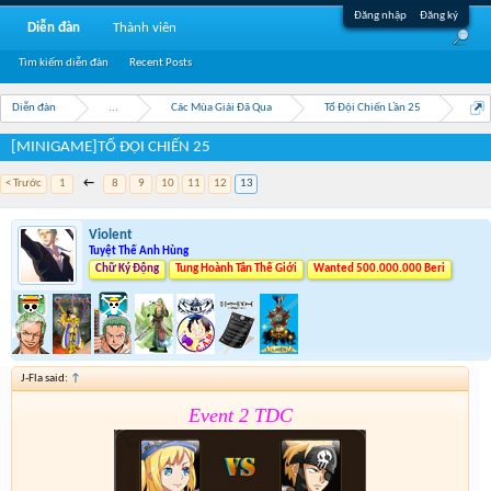
Đăng nhập
Đăng ký
Diễn đàn
Thành viên
Tìm kiếm diễn đàn
Recent Posts
Diễn đàn
...
Các Mùa Giải Đã Qua
Tổ Đội Chiến Lần 25
[MINIGAME]TỔ ĐỘI CHIẾN 25
< Trước
1
←
8
9
10
11
12
13
Violent
Tuyệt Thế Anh Hùng
Chữ Ký Động
Tung Hoành Tân Thế Giới
Wanted 500.000.000 Beri
J-Fla said:
↑
Event 2 TDC