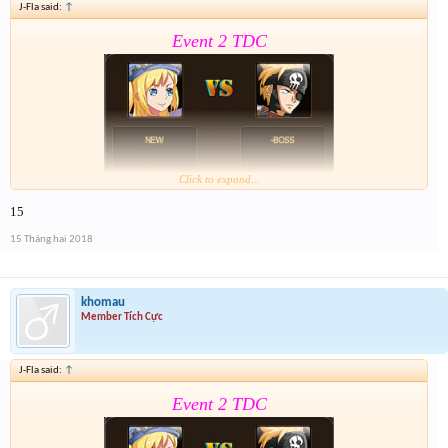
J-Fla said:
↑
Event 2 TDC
Click to expand...
15
Form :
https://goo.gl/MoSfvR
15 Tháng hai 2018
Nay là cả event hôm qua lun nên mỗi giải sẽ có 2 lần
nhé . Tổng 6 slot trúng cho event cuối cùng của năm
nay
khomau
Member Tích Cực
J-Fla said:
↑
Event 2 TDC