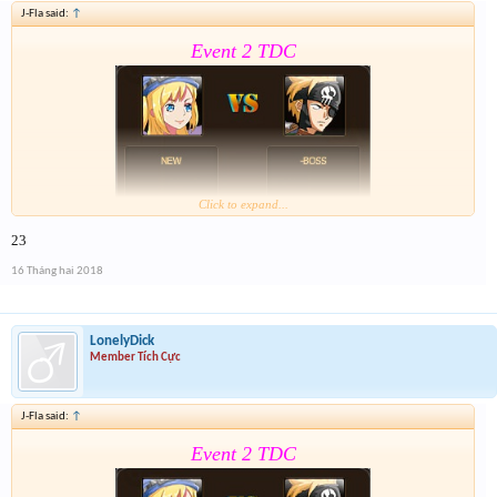
J-Fla said:
↑
Event 2 TDC
Click to expand...
23
Form :
https://goo.gl/MoSfvR
16 Tháng hai 2018
Nay là cả event hôm qua lun nên mỗi giải sẽ có 2 lần
nhé . Tổng 6 slot trúng cho event cuối cùng của năm
nay
LonelyDick
Member Tích Cực
J-Fla said:
↑
Event 2 TDC