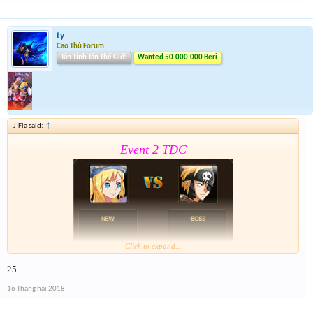
nhé . Tổng 6 slot trúng cho event cuối cùng của năm
nay
ty
Cao Thủ Forum
Tân Tinh Tân Thế Giới
Wanted 50.000.000 Beri
J-Fla said:
↑
Event 2 TDC
Click to expand...
25
Form :
https://goo.gl/MoSfvR
16 Tháng hai 2018
Nay là cả event hôm qua lun nên mỗi giải sẽ có 2 lần
nhé . Tổng 6 slot trúng cho event cuối cùng của năm