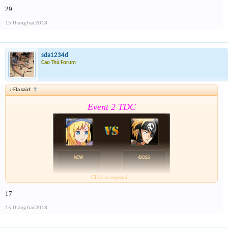
29
Form :
https://goo.gl/MoSfvR
15 Tháng hai 2018
Nay là cả event hôm qua lun nên mỗi giải sẽ có 2 lần
nhé . Tổng 6 slot trúng cho event cuối cùng của năm
nay
sda1234d
Cao Thủ Forum
J-Fla said:
↑
Event 2 TDC
Click to expand...
17
Form :
https://goo.gl/MoSfvR
15 Tháng hai 2018
Nay là cả event hôm qua lun nên mỗi giải sẽ có 2 lần
nhé . Tổng 6 slot trúng cho event cuối cùng của năm