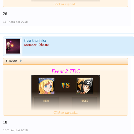
Click to expand...
26
Form :
https://goo.gl/MoSfvR
15 Tháng hai 2018
Nay là cả event hôm qua lun nên mỗi giải sẽ có 2 lần
nhé . Tổng 6 slot trúng cho event cuối cùng của năm
nay
tieu khanh ka
Member Tích Cực
J-Fla said:
↑
Event 2 TDC
Click to expand...
18
Form :
https://goo.gl/MoSfvR
16 Tháng hai 2018
Nay là cả event hôm qua lun nên mỗi giải sẽ có 2 lần