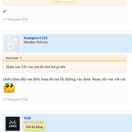
Click to expand...
Form :
https://bitly.com.vn/mWWR0
47
ngày kia 21h có chương trình xả vàng cho những ai ko trúng
17 Tháng bảy 2020
hoangcon1120
Member Tích Cực
Void said:
↑
Haha win 3-0 r ms cmt thì chơi bời gì nữa
chiều hôm đấy em điền form rồi mà lỗi không vào được 4rum, tối vào vớt vát
17 Tháng bảy 2020
Void
Độc Cô Cầu Bại
Chữ Ký Động