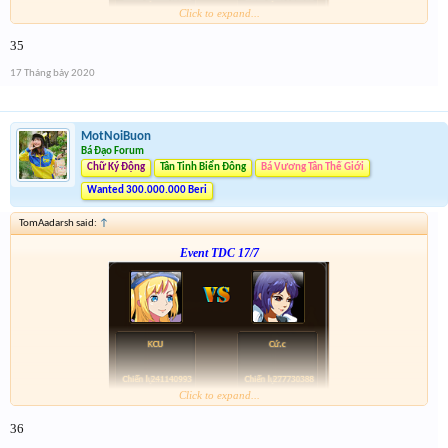
Click to expand...
Form :
https://bitly.com.vn/mWWR0
35
ngày kia 21h có chương trình xả vàng cho những ai ko trúng
17 Tháng bảy 2020
MotNoiBuon
Bá Đạo Forum
Chữ Ký Động
Tân Tinh Biển Đông
Bá Vương Tân Thế Giới
Wanted 300.000.000 Beri
TomAadarsh said:
↑
Event TDC 17/7
Click to expand...
Form :
https://bitly.com.vn/mWWR0
36
ngày kia 21h có chương trình xả vàng cho những ai ko trúng