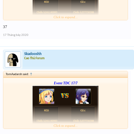
Click to expand...
Form :
https://bitly.com.vn/mWWR0
37
ngày kia 21h có chương trình xả vàng cho những ai ko trúng
17 Tháng bảy 2020
Skadooshh
Cao Thủ Forum
TomAadarsh said:
↑
Event TDC 17/7
Click to expand...
Form :
https://bitly.com.vn/mWWR0