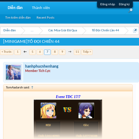
Đăng nhập
Đăng ký
Diễn đàn
Thành viên
Tìm kiếm diễn đàn
Recent Posts
Diễn đàn
...
Các Mùa Giải Đã Qua
Tổ Đội Chiến Lần 44
[MINIGAME]TỔ ĐỘI CHIẾN 44
< Trước
1
←
5
6
7
8
9
→
11
Tiếp >
hanhphucnhenhang
Member Tích Cực
TomAadarsh said:
↑
Event TDC 17/7