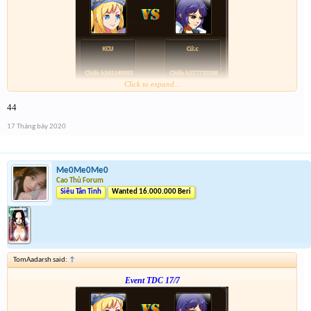
Click to expand...
Form :
https://bitly.com.vn/mWWR0
44
ngày kia 21h có chương trình xả vàng cho những ai ko trúng
17 Tháng bảy 2020
Me0Me0Me0
Cao Thủ Forum
Siêu Tân Tinh
Wanted 16.000.000 Beri
TomAadarsh said:
↑
Event TDC 17/7