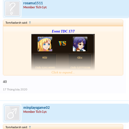
rosama1511
Member Tích Cực
TomAadarsh said:
↑
Event TDC 17/7
Click to expand...
Form :
https://bitly.com.vn/mWWR0
40
ngày kia 21h có chương trình xả vàng cho những ai ko trúng
17 Tháng bảy 2020
minplaysgame02
Member Tích Cực
TomAadarsh said:
↑