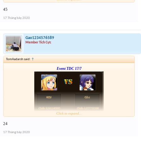
Form :
http://tiny.cc/dw7ujz
45
-- anh em thông cảm dạo này hơi quên tí ---
17 Tháng bảy 2020
Gao1234576589
Member Tích Cực
TomAadarsh said:
↑
Event TDC 17/7
Click to expand...
Form :
https://bitly.com.vn/mWWR0
24
ngày kia 21h có chương trình xả vàng cho những ai ko trúng
17 Tháng bảy 2020