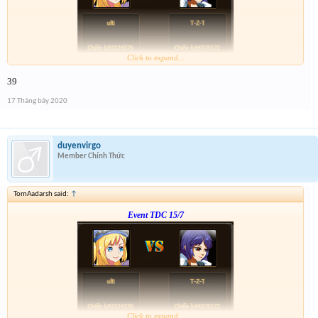
Click to expand...
Form :
http://tiny.cc/dw7ujz
39
-- anh em thông cảm dạo này hơi quên tí ---
17 Tháng bảy 2020
duyenvirgo
Member Chính Thức
TomAadarsh said:
↑
Event TDC 15/7
Click to expand...