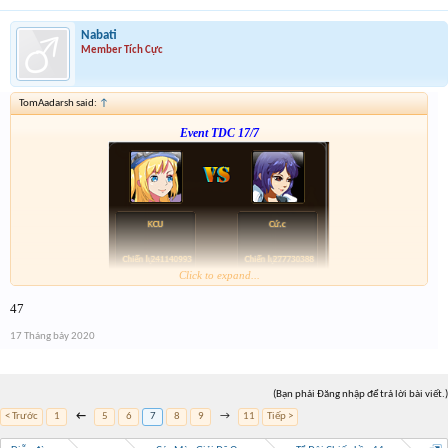
Nabati
Member Tích Cực
TomAadarsh said:
↑
Event TDC 17/7
Click to expand...
Form :
https://bitly.com.vn/mWWR0
47
ngày kia 21h có chương trình xả vàng cho những ai ko trúng
17 Tháng bảy 2020
(Bạn phải Đăng nhập để trả lời bài viết.)
< Trước
1
←
5
6
7
8
9
→
11
Tiếp >