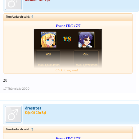
Member Tích Cực
TomAadarsh said:
↑
Event TDC 17/7
Click to expand...
Form :
https://bitly.com.vn/mWWR0
28
ngày kia 21h có chương trình xả vàng cho những ai ko trúng
17 Tháng bảy 2020
dressrosa
Độc Cô Cầu Bại
TomAadarsh said:
↑
Event TDC 17/7