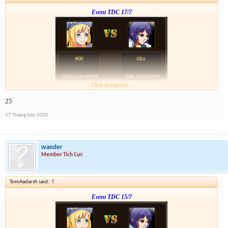
Event TDC 17/7
Click to expand...
Form :
https://bitly.com.vn/mWWR0
25
ngày kia 21h có chương trình xả vàng cho những ai ko trúng
17 Tháng bảy 2020
wander
Member Tích Cực
TomAadarsh said:
↑
Event TDC 15/7