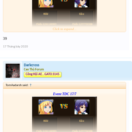
Click to expand...
Form :
https://bitly.com.vn/mWWR0
39
ngày kia 21h có chương trình xả vàng cho những ai ko trúng
17 Tháng bảy 2020
Darkcross
Cao Thủ Forum
Công Hội AE...GATO.S145
TomAadarsh said:
↑
Event TDC 17/7