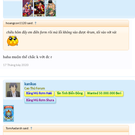
hoangcon1120 said:
↑
chiều hôm đấy em điền form rồi mà lỗi không vào được 4rum, tối vào vớt vát
haha muộn thế chắc k vớt đc r
17 Tháng bảy 2020
kanikas
Cao Thủ Forum
Băng Mũ Rơm Haki
Tân Tinh Biển Đông
Wanted 50.000.000 Beri
Băng Mũ Rơm Shura
TomAadarsh said:
↑