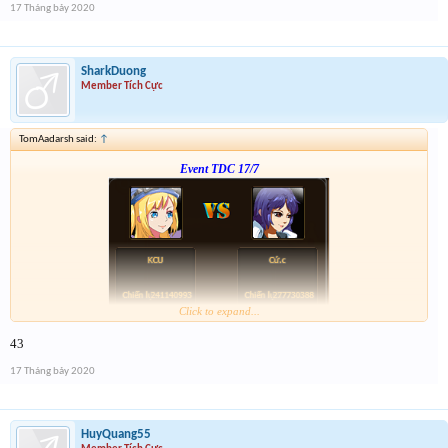
17 Tháng bảy 2020
SharkDuong
Member Tích Cực
TomAadarsh said:
↑
Event TDC 17/7
Click to expand...
Form :
https://bitly.com.vn/mWWR0
43
ngày kia 21h có chương trình xả vàng cho những ai ko trúng
17 Tháng bảy 2020
HuyQuang55