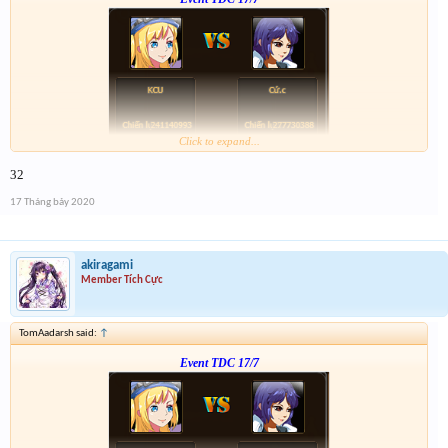
Click to expand...
Form :
https://bitly.com.vn/mWWR0
32
ngày kia 21h có chương trình xả vàng cho những ai ko trúng
17 Tháng bảy 2020
akiragami
Member Tích Cực
TomAadarsh said:
↑
Event TDC 17/7