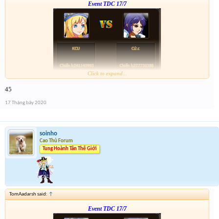
Event TDC 17/7
Click to expand...
Form :
https://bitly.com.vn/mWWR0
45
ngày kia 21h có chương trình xả vàng cho những ai ko trúng
17 Tháng bảy 2020
soinho
Cao Thủ Forum
Tung Hoành Tân Thế Giới
TomAadarsh said:
↑
Event TDC 17/7