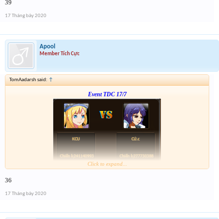
39
ngày kia 21h có chương trình xả vàng cho những ai ko trúng
17 Tháng bảy 2020
Apool
Member Tích Cực
TomAadarsh said:
↑
Event TDC 17/7
Click to expand...
Form :
https://bitly.com.vn/mWWR0
36
ngày kia 21h có chương trình xả vàng cho những ai ko trúng
17 Tháng bảy 2020