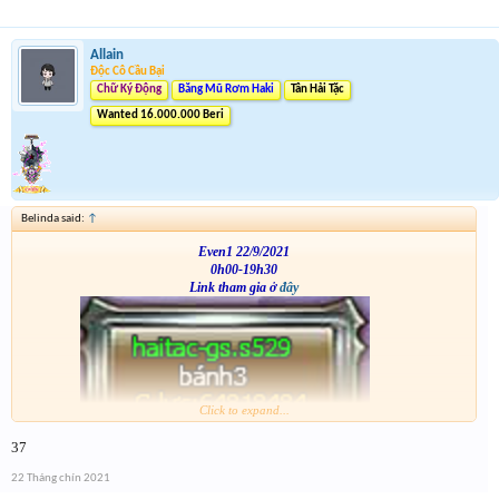
Allain
Độc Cô Cầu Bại
Chữ Ký Động
Băng Mũ Rơm Haki
Tân Hải Tặc
Wanted 16.000.000 Beri
Belinda said:
↑
Even1 22/9/2021
0h00-19h30
Link tham gia ở
đây
Click to expand...
VS
37
22 Tháng chín 2021