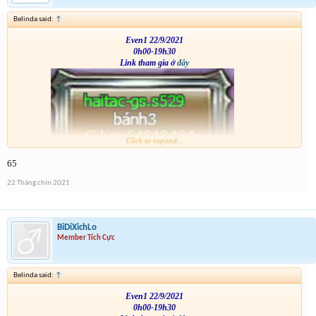
Belinda said:
↑
Even1 22/9/2021
0h00-19h30
Link tham gia ở
đây
Click to expand...
VS
65
22 Tháng chín 2021
BiDiXichLo
Member Tích Cực
Belinda said:
↑
Even1 22/9/2021
0h00-19h30