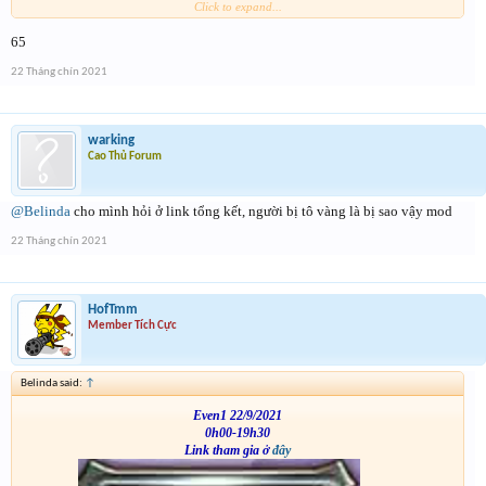
Click to expand...
VS
65
22 Tháng chín 2021
warking
Cao Thủ Forum
@Belinda
cho mình hỏi ở link tổng kết, người bị tô vàng là bị sao vậy mod
22 Tháng chín 2021
HofTmm
Member Tích Cực
Belinda said:
↑
Even1 22/9/2021
0h00-19h30
Link tham gia ở
đây