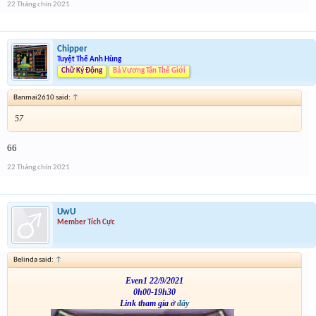
22 Tháng chín 2021
Chipper
Tuyệt Thế Anh Hùng
Chữ Ký Động
Bá Vương Tân Thế Giới
Banmai2610 said:
↑
57
66
22 Tháng chín 2021
UwU
Member Tích Cực
Belinda said:
↑
Even1 22/9/2021
0h00-19h30
Link tham gia ở
đây