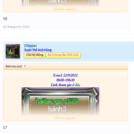
Click to expand...
VS
59
22 Tháng chín 2021
Chipper
Tuyệt Thế Anh Hùng
Chữ Ký Động
Bá Vương Tân Thế Giới
Belinda said:
↑
Even1 22/9/2021
0h00-19h30
Link tham gia ở
đây
Click to expand...
VS
57