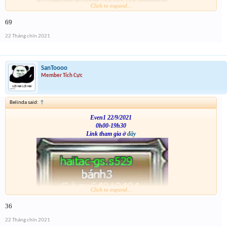
Click to expand...
VS
69
22 Tháng chín 2021
SanToooo
Member Tích Cực
Belinda said:
↑
Even1 22/9/2021
0h00-19h30
Link tham gia ở
đây
Click to expand...
VS
36
22 Tháng chín 2021