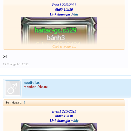
Even1 22/9/2021
0h00-19h30
Link tham gia ở
đây
Click to expand...
VS
54
22 Tháng chín 2021
noottelias
Member Tích Cực
Belinda said:
↑
Even1 22/9/2021
0h00-19h30
Link tham gia ở
đây