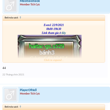
Meomeomeok
Member Tích Cực
Belinda said:
↑
Even1 22/9/2021
0h00-19h30
Link tham gia ở
đây
Click to expand...
VS
44
22 Tháng chín 2021
PlayerOfHell
Member Tích Cực
Belinda said:
↑