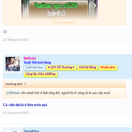
Click to expand...
VS
11
22 Tháng chín 2021
Belinda
Tuyệt Thế Anh Hùng
Staff Member
♥ QTV Dễ Thương ♥
Chữ Ký Động
Moderator
Cộng Tác Viên 568Play
warking said:
↑
@Belinda
cho mình hỏi ở link tổng kết, người bị tô vàng là bị sao vậy mod
Có chú thích ở bên trên mà
22 Tháng chín 2021
Sarashina