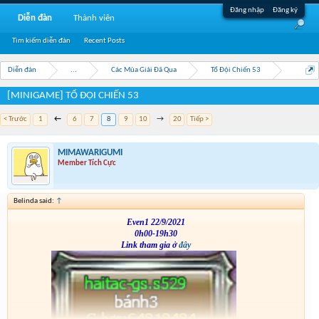
Đăng nhập
Đăng ký
Diễn đàn
Thành viên
Tìm kiếm diễn đàn
Recent Posts
Diễn đàn
...
Các Mùa Giải Đã Qua
Tổ Đội Chiến 53
[MINIGAME] TỔ ĐỘI CHIẾN 53
< Trước
1
←
6
7
8
9
10
→
20
Tiếp >
MIMAWARIGUMI
Member Tích Cực
Belinda said:
↑
Even1 22/9/2021
0h00-19h30
Link tham gia ở
đây