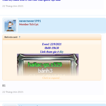
22 Tháng chín 2021
nevernever1991
Member Tích Cực
Belinda said:
↑
Even1 22/9/2021
0h00-19h30
Link tham gia ở
đây
Click to expand...
VS
81
22 Tháng chín 2021