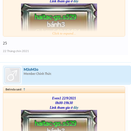
Link tham gia ở
đây
Click to expand...
VS
25
22 Tháng chín 2021
M3oM3o
Member Chính Thức
Belinda said:
↑
Even1 22/9/2021
0h00-19h30
Link tham gia ở
đây