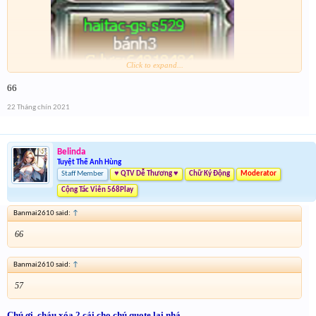
Click to expand...
VS
66
22 Tháng chín 2021
Belinda
Tuyệt Thế Anh Hùng
Staff Member
♥ QTV Dễ Thương ♥
Chữ Ký Động
Moderator
Cộng Tác Viên 568Play
Banmai2610 said:
↑
66
Banmai2610 said:
↑
57
Chú ơi, cháu xóa 2 cái cho chú quote lại nhá