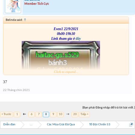
Member Tích Cực
Belinda said:
↑
Even1 22/9/2021
0h00-19h30
Link tham gia ở
đây
Click to expand...
VS
37
22 Tháng chín 2021
(Bạn phải Đăng nhập để trả lời bài viết.)
< Trước
1
←
6
7
8
9
10
→
20
Tiếp >
Diễn đàn
...
Các Mùa Giải Đã Qua
Tổ Đội Chiến 53