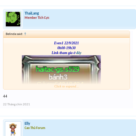
ThaiLang
Member Tích Cực
Belinda said:
↑
Even1 22/9/2021
0h00-19h30
Link tham gia ở
đây
Click to expand...
VS
44
22 Tháng chín 2021
Elly
Cao Thủ Forum