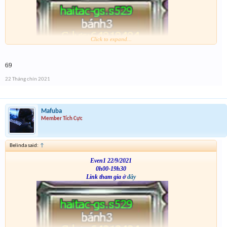
Click to expand...
VS
69
22 Tháng chín 2021
Mafuba
Member Tích Cực
Belinda said:
↑
Even1 22/9/2021
0h00-19h30
Link tham gia ở
đây