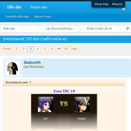
Đăng nhập
Đăng ký
Diễn đàn
Thành viên
Tìm kiếm diễn đàn
Recent Posts
Diễn đàn
...
Các Mùa Giải Đã Qua
Tổ Đội Chiến Lần 45
[MINIGAME ]TỔ ĐỘI CHIẾN MÙA 45
< Trước
1
2
3
4
5
6
→
10
Tiếp >
Skadooshh
Cao Thủ Forum
TomAadarsh said:
↑
Event TDC 1/9