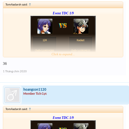
TomAadarsh said:
↑
Event TDC 1/9
Click to expand...
Form :
http://tiny.cc/dw7ujz
36
-- chiến tiếp nào anh em --
1 Tháng chín 2020
hoangcon1120
Member Tích Cực
TomAadarsh said:
↑
Event TDC 1/9