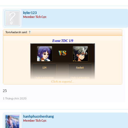
kyler123
Member Tích Cực
TomAadarsh said:
↑
Event TDC 1/9
Click to expand...
Form :
http://tiny.cc/dw7ujz
25
-- chiến tiếp nào anh em --
1 Tháng chín 2020
hanhphucnhenhang
Member Tích Cực