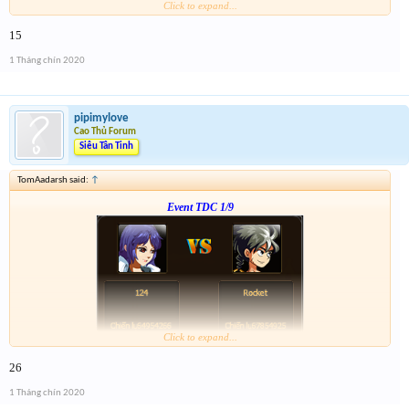
Click to expand...
Form :
http://tiny.cc/dw7ujz
15
-- chiến tiếp nào anh em --
1 Tháng chín 2020
pipimylove
Cao Thủ Forum
Siêu Tân Tinh
TomAadarsh said:
↑
Event TDC 1/9
Click to expand...
Form :
http://tiny.cc/dw7ujz
26
-- chiến tiếp nào anh em --
1 Tháng chín 2020