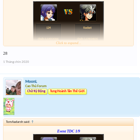
Click to expand...
Form :
http://tiny.cc/dw7ujz
28
-- chiến tiếp nào anh em --
1 Tháng chín 2020
MoonL
Cao Thủ Forum
Chữ Ký Động
Tung Hoành Tân Thế Giới
TomAadarsh said:
↑
Event TDC 1/9