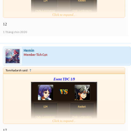
Click to expand...
Form :
http://tiny.cc/dw7ujz
12
-- chiến tiếp nào anh em --
1 Tháng chín 2020
Hemin
Member Tích Cực
TomAadarsh said:
↑
Event TDC 1/9
Click to expand...
Form :
http://tiny.cc/dw7ujz
17