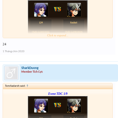
Click to expand...
Form :
http://tiny.cc/dw7ujz
24
-- chiến tiếp nào anh em --
1 Tháng chín 2020
SharkDuong
Member Tích Cực
TomAadarsh said:
↑
Event TDC 1/9