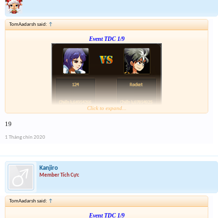
TomAadarsh said:
↑
Event TDC 1/9
Click to expand...
Form :
http://tiny.cc/dw7ujz
19
-- chiến tiếp nào anh em --
1 Tháng chín 2020
Kanjiro
Member Tích Cực
TomAadarsh said:
↑
Event TDC 1/9