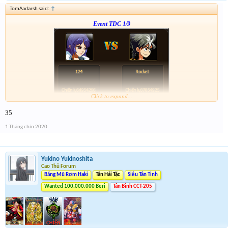
TomAadarsh said:
↑
Event TDC 1/9
Click to expand...
Form :
http://tiny.cc/dw7ujz
35
-- chiến tiếp nào anh em --
1 Tháng chín 2020
Yukino Yukinoshita
Cao Thủ Forum
Băng Mũ Rơm Haki
Tân Hải Tặc
Siêu Tân Tinh
Wanted 100.000.000 Beri
Tân Binh CCT-205