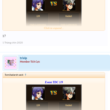
Click to expand...
Form :
http://tiny.cc/dw7ujz
17
-- chiến tiếp nào anh em --
1 Tháng chín 2020
trivip
Member Tích Cực
TomAadarsh said:
↑
Event TDC 1/9