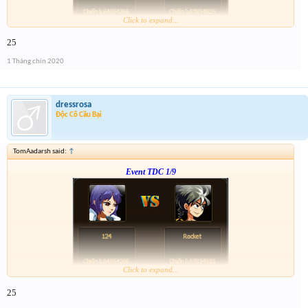
Click to expand...
Form :
http://tiny.cc/dw7ujz
25
-- chiến tiếp nào anh em --
1 Tháng chín 2020
dressrosa
Độc Cô Cầu Bại
TomAadarsh said:
↑
Event TDC 1/9
Click to expand...
Form :
http://tiny.cc/dw7ujz
25
-- chiến tiếp nào anh em --