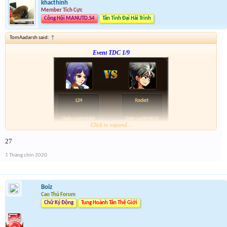
khacthinh
Member Tích Cực
Công Hội MANUTD.S4
Tân Tinh Đại Hải Trình
TomAadarsh said:
↑
Event TDC 1/9
Click to expand...
Form :
http://tiny.cc/dw7ujz
27
-- chiến tiếp nào anh em --
1 Tháng chín 2020
Boiz
Cao Thủ Forum
Chữ Ký Động
Tung Hoành Tân Thế Giới