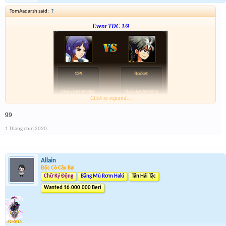
TomAadarsh said:
↑
Event TDC 1/9
Click to expand...
Form :
http://tiny.cc/dw7ujz
99
-- chiến tiếp nào anh em --
1 Tháng chín 2020
Allain
Độc Cô Cầu Bại
Chữ Ký Động
Băng Mũ Rơm Haki
Tân Hải Tặc
Wanted 16.000.000 Beri