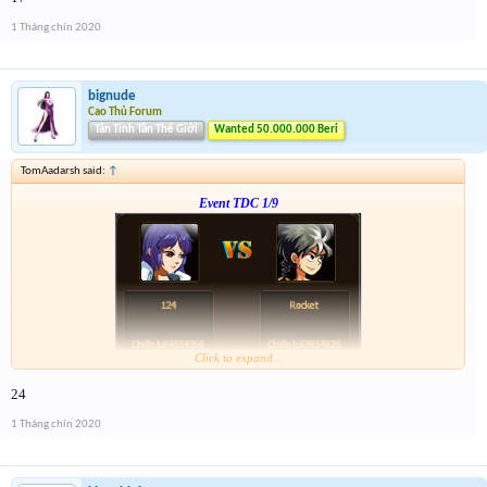
-- chiến tiếp nào anh em --
1 Tháng chín 2020
bignude
Cao Thủ Forum
Tân Tinh Tân Thế Giới
Wanted 50.000.000 Beri
TomAadarsh said:
↑
Event TDC 1/9
Click to expand...
Form :
http://tiny.cc/dw7ujz
24
-- chiến tiếp nào anh em --
1 Tháng chín 2020