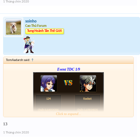
1 Tháng chín 2020
soinho
Cao Thủ Forum
Tung Hoành Tân Thế Giới
TomAadarsh said:
↑
Event TDC 1/9
Click to expand...
Form :
http://tiny.cc/dw7ujz
13
-- chiến tiếp nào anh em --
1 Tháng chín 2020