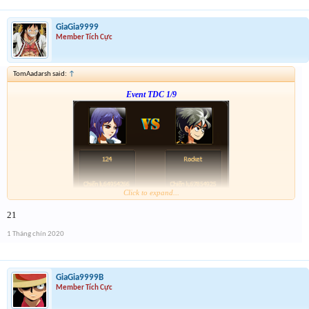
GiaGia9999
Member Tích Cực
TomAadarsh said:
↑
Event TDC 1/9
Click to expand...
Form :
http://tiny.cc/dw7ujz
21
-- chiến tiếp nào anh em --
1 Tháng chín 2020
GiaGia9999B
Member Tích Cực