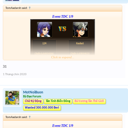
TomAadarsh said:
↑
Event TDC 1/9
Click to expand...
Form :
http://tiny.cc/dw7ujz
31
-- chiến tiếp nào anh em --
1 Tháng chín 2020
MotNoiBuon
Bá Đạo Forum
Chữ Ký Động
Tân Tinh Biển Đông
Bá Vương Tân Thế Giới
Wanted 300.000.000 Beri
TomAadarsh said:
↑
Event TDC 1/9