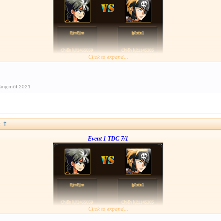
Click to expand...
Form :
http://tiny.cc/l1q7tz
[B]---123---[/B]
háng một 2021
:
↑
Event 1 TDC 7/1
Click to expand...