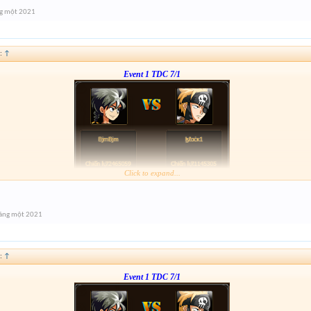
---123---
g một 2021
:
↑
Event 1 TDC 7/1
Click to expand...
Form :
http://tiny.cc/l1q7tz
---123---
áng một 2021
:
↑
Event 1 TDC 7/1