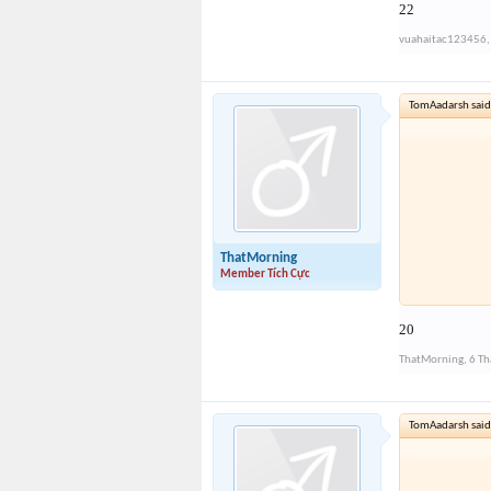
22
vuahaitac123456
,
TomAadarsh said
ThatMorning
Member Tích Cực
20
ThatMorning
,
6 T
TomAadarsh said