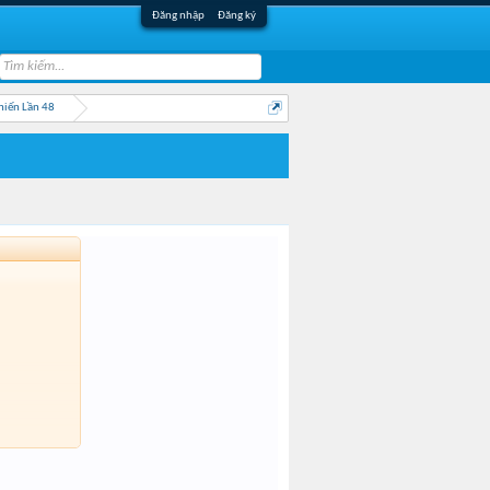
Đăng nhập
Đăng ký
hiến Lần 48