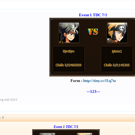
Event 1 TDC 7/1
Form :
http://tiny.cc/l1q7tz
---123---
áng một 2021
:
↑
Event 1 TDC 7/1