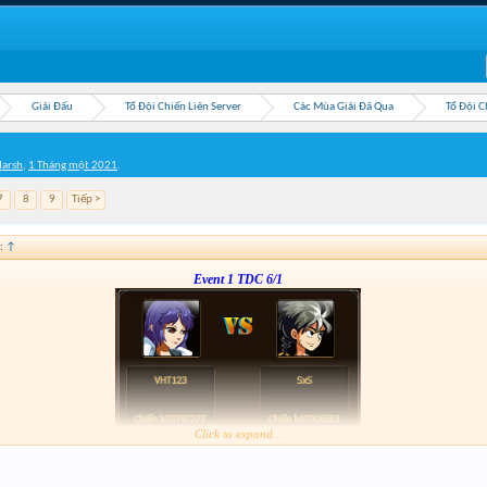
Giải Đấu
Tổ Đội Chiến Liên Server
Các Mùa Giải Đã Qua
Tổ Đội C
arsh
,
1 Tháng một 2021
.
7
8
9
Tiếp >
:
↑
Event 1 TDC 6/1
Click to expand...
Form :
http://tiny.cc/v7o7tz
----123456----