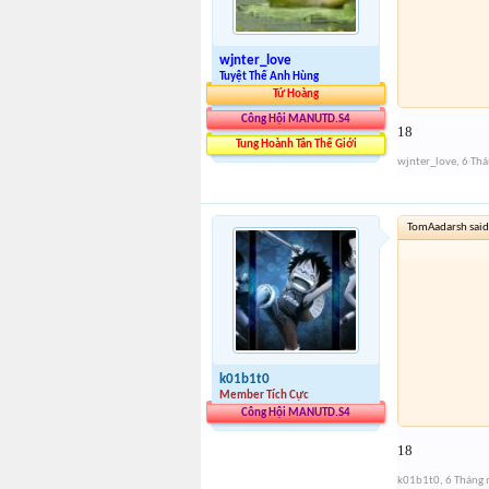
wjnter_love
Tuyệt Thế Anh Hùng
Tứ Hoàng
Công Hội MANUTD.S4
18
Tung Hoành Tân Thế Giới
wjnter_love
,
6 Th
TomAadarsh said
k01b1t0
Member Tích Cực
Công Hội MANUTD.S4
18
k01b1t0
,
6 Tháng