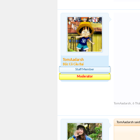
TomAadarsh
Độc Cô Cầu Bại
Staff Member
Moderator
TomAadarsh
,
6 Th
TomAadarsh said