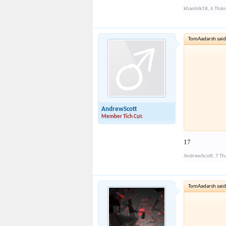
khanhlk18
,
6 Thán
TomAadarsh said
AndrewScott
Member Tích Cực
17
AndrewScott
,
7 Th
TomAadarsh said