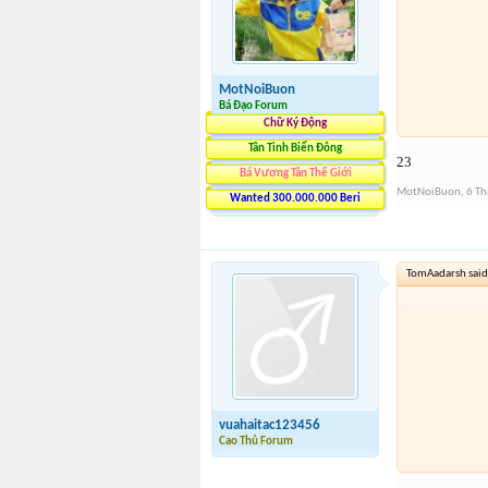
MotNoiBuon
Bá Đạo Forum
Chữ Ký Động
Tân Tinh Biển Đông
23
Bá Vương Tân Thế Giới
MotNoiBuon
,
6 T
Wanted 300.000.000 Beri
TomAadarsh said
vuahaitac123456
Cao Thủ Forum