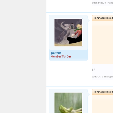
quangnha
,
6 Thán
TomAadarsh said
gautruc
Member Tích Cực
12
gautruc
,
6 Tháng 
TomAadarsh said