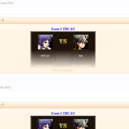
g một 2021
:
↑
Event 1 TDC 6/1
Click to expand...
Form :
http://tiny.cc/v7o7tz
----123456----
một 2021
:
↑
Event 1 TDC 6/1