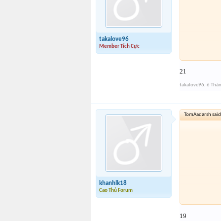
takalove96
Member Tích Cực
21
takalove96
,
6 Thá
TomAadarsh said
khanhlk18
Cao Thủ Forum
19