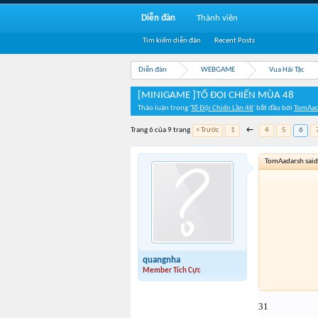
Diễn đàn
Thành viên
Tìm kiếm diễn đàn
Recent Posts
Diễn đàn
WEBGAME
Vua Hải Tặc
[MINIGAME ]TỔ ĐỘI CHIẾN MÙA 48
Thảo luận trong '
Tổ Đội Chiến Lần 48
' bắt đầu bởi
TomAad
Trang 6 của 9 trang
< Trước
1
←
4
5
6
TomAadarsh said
quangnha
Member Tích Cực
31