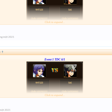
Click to expand...
Form :
http://tiny.cc/v7o7tz
----123456----
áng một 2021
:
↑
Event 1 TDC 6/1
Click to expand...
Form :
http://tiny.cc/v7o7tz
----123456----
 một 2021