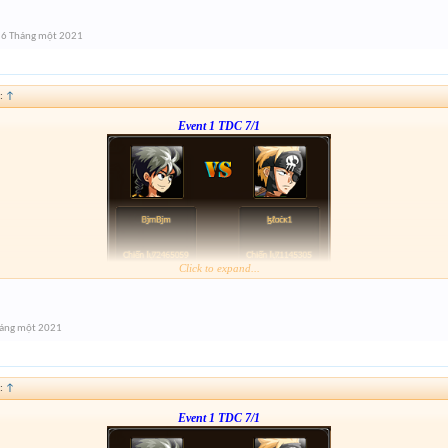
Form :
http://tiny.cc/l1q7tz
---123---
6 Tháng một 2021
:
↑
Event 1 TDC 7/1
Click to expand...
Form :
http://tiny.cc/l1q7tz
---123---
háng một 2021
:
↑
Event 1 TDC 7/1