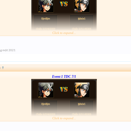
Click to expand...
Form :
http://tiny.cc/l1q7tz
---123---
ng một 2021
:
↑
Event 1 TDC 7/1
Click to expand...
Form :
http://tiny.cc/l1q7tz