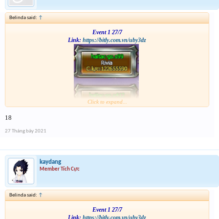
Belinda said:
↑
Event 1 27/7
Link:
https://bitly.com.vn/uby3dz
Click to expand...
18
27 Tháng bảy 2021
kaydang
Member Tích Cực
Belinda said:
↑
Event 1 27/7
Link:
https://bitly.com.vn/uby3dz