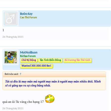
Bo0crAzy
Cao Thủ Forum
1
26 Tháng bảy 2021
MotNoiBuon
Bá Đạo Forum
Chữ Ký Động
Tân Tinh Biển Đông
Bá Vương Tân Thế Giới
Wanted 300.000.000 Beri
Belinda said:
↑
Tất cả đều là may mắn mà người may mắn ít người may mắn nhiều thôi. Mình
sẽ cố gắng tạo ra sự công bằng nhất.
quà an ủi 5k vàng cho hạng 17
26 Tháng bảy 2021