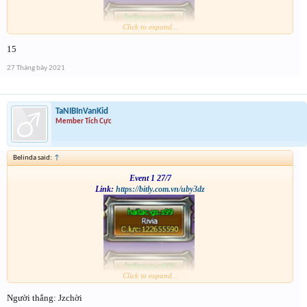
Click to expand...
15
27 Tháng bảy 2021
TaNIBInVanKid
Member Tích Cực
Belinda said:
↑
Event 1 27/7
Link:
https://bitly.com.vn/uby3dz
Click to expand...
Người thắng: Jzchời