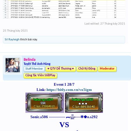
Last edited:
27 Tháng bảy 2021
25 Tháng bảy 2021
Sil Rayleigh
thích bài này.
Belinda
Tuyệt Thế Anh Hùng
Staff Member
♥ QTV Dễ Thương ♥
Chữ Ký Động
Moderator
Cộng Tác Viên 568Play
Event 1 28/7
Link:
https://bitly.com.vn/vo5igm
Sonic.s506 -------------- ︻╦̵̵͇̿̿̿̿╤──✼♚o.s292
VS