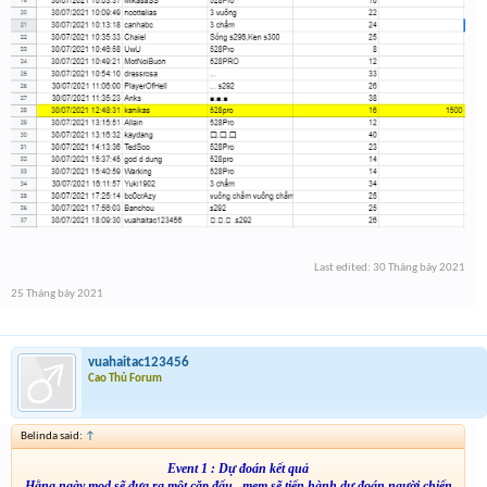
Last edited:
30 Tháng bảy 2021
25 Tháng bảy 2021
vuahaitac123456
Cao Thủ Forum
Belinda said:
↑
Event 1 : Dự đoán kết quả
Hằng ngày mod sẽ đưa ra một cặp đấu , mem sẽ tiến hành dự đoán người chiến