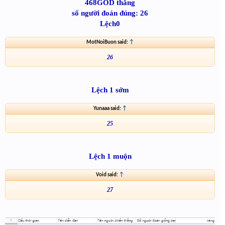
468GOD thắng
số người đoán đúng: 26
Lệch0
MotNoiBuon said:
↑
26
Lệch 1 sớm
Yunaaa said:
↑
25
Lệch 1 muộn
Void said:
↑
27