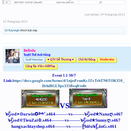
Last edited:
29 Tháng bảy 2021
25 Tháng bảy 2021
Sil Rayleigh
thích bài này.
Belinda
Tuyệt Thế Anh Hùng
Staff Member
♥ QTV Dễ Thương ♥
Chữ Ký Động
Moderator
Cộng Tác Viên 568Play
Event 1.1 30/7
Link:
https://docs.google.com/forms/d/1njztFvunKcJZvTrhTN6TOK359_
DrhiBGLYpx335Bxq8/edit
VS
๖ۣۜGod➣Darwin✪༻.s464---------
vs
--------๖ۣۜGod✯Nanaღ.s467
๖ۣۜGod☆TieuZai♔.s464---------
vs
--------๖ۣۜGod✯Sunnyღ.s467
hangxachtayshop.s464--------vs--------ۣۜPhiêu๖ۣۜLãnG.s461