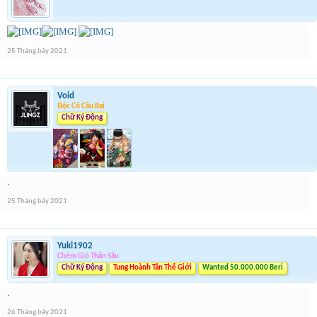
25 Tháng bảy 2021
Void
Độc Cô Cầu Bại
Chữ Ký Động
.
25 Tháng bảy 2021
Yuki1902
Chém Gió Thần Sầu
Chữ Ký Động
Tung Hoành Tân Thế Giới
Wanted 50.000.000 Beri
.
26 Tháng bảy 2021