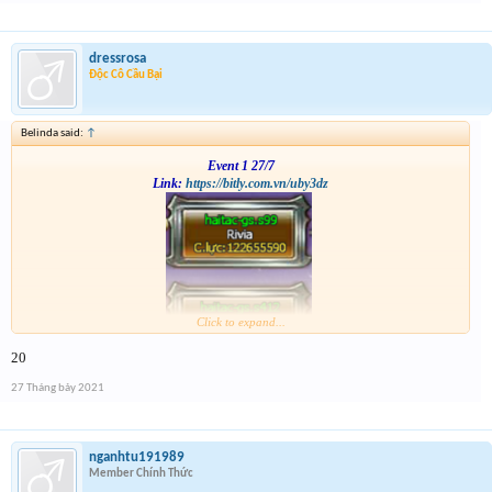
dressrosa
Độc Cô Cầu Bại
Belinda said:
↑
Event 1 27/7
Link:
https://bitly.com.vn/uby3dz
Click to expand...
20
27 Tháng bảy 2021
nganhtu191989
Member Chính Thức