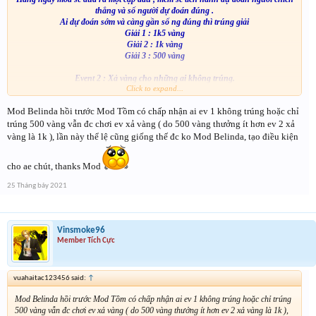
thắng và số người dự đoán đúng .
Ai dự đoán sớm và càng gần số ng đúng thì trúng giải
Giải 1 : 1k5 vàng
Giải 2 : 1k vàng
Giải 3 : 500 vàng
Event 2 : Xả vàng cho những ai không trúng.
Click to expand...
Thể lệ: Những ai không trúng vàng trong những ngày diễn ra event 1 sẽ cmt 1
số may mắn bất kì từ 1-99. Khi hết event1 mình sẽ tiến hành quay random để
Mod Belinda hồi trước Mod Tồm có chấp nhận ai ev 1 không trúng hoặc chỉ
trọn ra 9 người may mắn có số trong cmt gần với số trong vòng quay. Mỗi
người nhận được 1k vàng.
trúng 500 vàng vẫn đc chơi ev xả vàng ( do 500 vàng thưởng ít hơn ev 2 xả
Mỗi ip 1 tk nhé.
vàng là 1k ), lần này thể lệ cũng giống thế đc ko Mod Belinda, tạo điều kiện
Chỉ những ai đã tham gia ev1 mà không trúng mới được tham gia ev2
cho ae chút, thanks Mod
25 Tháng bảy 2021
Vinsmoke96
Member Tích Cực
vuahaitac123456 said:
↑
Mod Belinda hồi trước Mod Tồm có chấp nhận ai ev 1 không trúng hoặc chỉ trúng
500 vàng vẫn đc chơi ev xả vàng ( do 500 vàng thưởng ít hơn ev 2 xả vàng là 1k ),