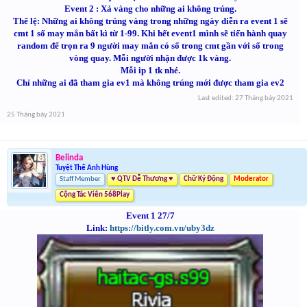
Event 2 : Xả vàng cho những ai không trúng.
Thể lệ: Những ai không trúng vàng trong những ngày diễn ra event 1 sẽ
cmt 1 số may mắn bất kì từ 1-99. Khi hết event1 mình sẽ tiến hành quay
random để trọn ra 9 người may mắn có số trong cmt gần với số trong
vòng quay. Mỗi người nhận được 1k vàng.
Mỗi ip 1 tk nhé.
Chỉ những ai đã tham gia ev1 mà không trúng mới được tham gia ev2
Last edited:
27 Tháng bảy 2021
25 Tháng bảy 2021
Belinda
Tuyệt Thế Anh Hùng
Staff Member
♥ QTV Dễ Thương ♥
Chữ Ký Động
Moderator
Cộng Tác Viên 568Play
Event 1 27/7
Link:
https://bitly.com.vn/uby3dz