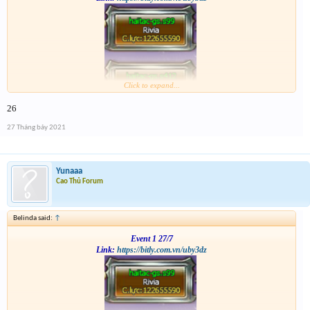
Click to expand...
26
27 Tháng bảy 2021
Yunaaa
Cao Thủ Forum
Belinda said:
↑
Event 1 27/7
Link:
https://bitly.com.vn/uby3dz