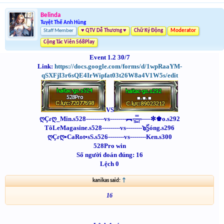
Belinda
Tuyệt Thế Anh Hùng
Staff Member
♥ QTV Dễ Thương ♥
Chữ Ký Động
Moderator
Cộng Tác Viên 568Play
Event 1.2 30/7
Link:
https://docs.google.com/forms/d/1wpRaaYM-
qSXFjI3r6sQE4IrWipfat03t26W8a4V1W5s/edit
VS
ღÇɾღ_Min.s528---------vs--------
︻╦̵̵͇̿̿̿̿╤──✼♚o.s292
TôLeMagasine.s528---------vs--------
๖ۣۜSóng.s296
ღÇɾღ•CaRot•sS.s526
--------vs--------
Ken.s300
528Pro win
Số người đoán đúng: 16
Lệch 0
kanikas said:
↑
16