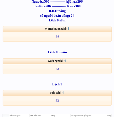
Nguyệt.s506 -------------- ๖ۣۜSóng.s296
JenNo.s506 -------------- Ken.s300
■.■.■ thắng
số người đoán đúng: 24
Lệch 0 sớm
MotNoiBuon said:
↑
24
Lệch 0 muộn
warking said:
↑
24
Lệch 1
Void said:
↑
23