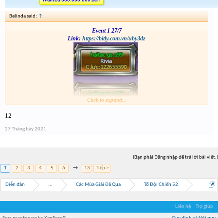
Wanted 300.000.000 Beri
Belinda said:
↑
Event 1 27/7
Link:
https://bitly.com.vn/uby3dz
Click to expand...
12
27 Tháng bảy 2021
(Bạn phải Đăng nhập để trả lời bài viết.)
1
2
3
4
5
6
→
13
Tiếp >
Diễn đàn
...
Các Mùa Giải Đã Qua
Tổ Đội Chiến 52
Liên hệ
Trợ giúp