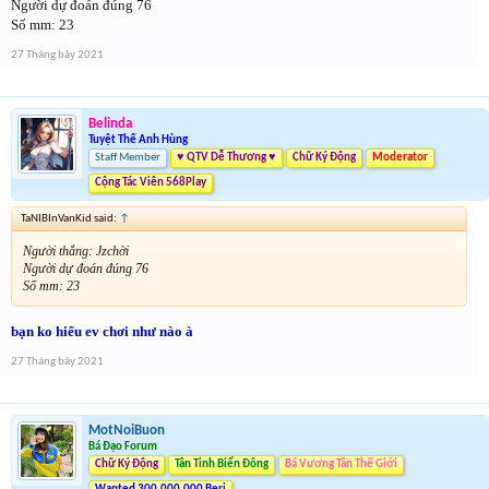
Người dự đoán đúng 76
Số mm: 23
27 Tháng bảy 2021
Belinda
Tuyệt Thế Anh Hùng
Staff Member
♥ QTV Dễ Thương ♥
Chữ Ký Động
Moderator
Cộng Tác Viên 568Play
TaNIBInVanKid said:
↑
Người thắng: Jzchời
Người dự đoán đúng 76
Số mm: 23
bạn ko hiểu ev chơi như nào à
27 Tháng bảy 2021
MotNoiBuon
Bá Đạo Forum
Chữ Ký Động
Tân Tinh Biển Đông
Bá Vương Tân Thế Giới