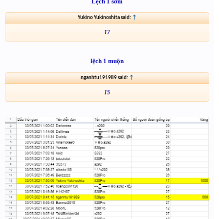
Lệch 1 sớm
Yukino Yukinoshita said:
↑
17
lệch 1 muộn
nganhtu191989 said:
↑
15