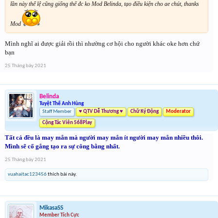
lần này thể lệ cũng giống thế đc ko Mod Belinda, tạo điều kiện cho ae chút, thanks
Mod
Mình nghĩ ai được giải rồi thì nhường cơ hội cho người khác oke hơn chứ
bạn
25 Tháng bảy 2021
Belinda
Tuyệt Thế Anh Hùng
Staff Member
♥ QTV Dễ Thương ♥
Chữ Ký Động
Moderator
Cộng Tác Viên 568Play
Tất cả đều là may mắn mà người may mắn ít người may mắn nhiều thôi.
Mình sẽ cố gắng tạo ra sự công bằng nhất.
25 Tháng bảy 2021
vuahaitac123456
thích bài này.
MikasaSS
Member Tích Cực