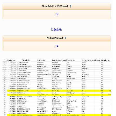
NineTaleFox1305 said:
↑
13
Lệch 6:
MikasaSS said:
↑
14