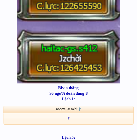
Rivia thắng
Số người đoán đúng:8
Lệch 1:
noottelias said:
↑
7
Lệch 5: