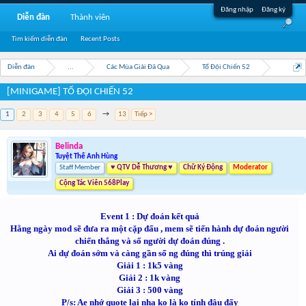
Đăng nhập
Đăng ký
Diễn đàn
Thành viên
Tìm kiếm diễn đàn
Recent Posts
Diễn đàn
...
Các Mùa Giải Đã Qua
Tổ Đội Chiến 52
[MINIGAME] TỔ ĐỘI CHIẾN 52
1
2
3
4
5
6
→
13
Tiếp >
Belinda
Tuyệt Thế Anh Hùng
Staff Member
♥ QTV Dễ Thương ♥
Chữ Ký Động
Moderator
Cộng Tác Viên 568Play
Event 1 : Dự đoán kết quả
Hằng ngày mod sẽ đưa ra một cặp đấu , mem sẽ tiến hành dự đoán người
chiến thắng và số người dự đoán đúng .
Ai dự đoán sớm và càng gần số ng đúng thì trúng giải
Giải 1 : 1k5 vàng
Giải 2 : 1k vàng
Giải 3 : 500 vàng
P/s: Ae nhớ quote lại nha ko là ko tính đâu đấy