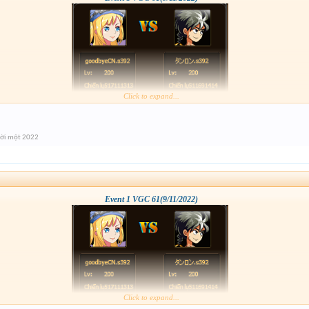
Click to expand...
ời một 2022
Event 1 VGC 61(9/11/2022)
Click to expand...