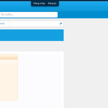
Đăng nhập
Đăng ký
n 61