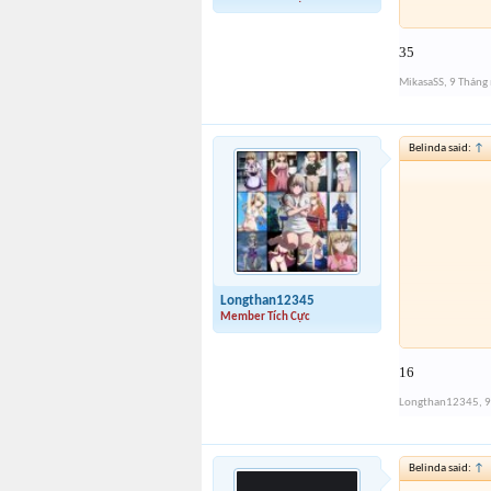
35
MikasaSS
,
9 Tháng
Belinda said:
↑
Longthan12345
Member Tích Cực
16
Longthan12345
,
9
Belinda said:
↑