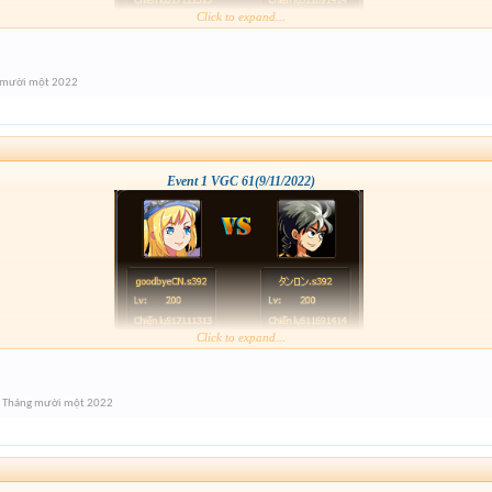
Click to expand...
 mười một 2022
Event 1 VGC 61(9/11/2022)
Click to expand...
 Tháng mười một 2022