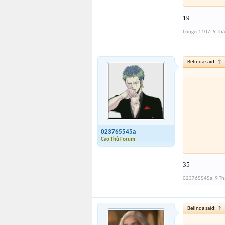
19
Longer1107
,
9 Th
Belinda said:
↑
023765545a
Cao Thủ Forum
35
023765545a
,
9 T
Belinda said:
↑