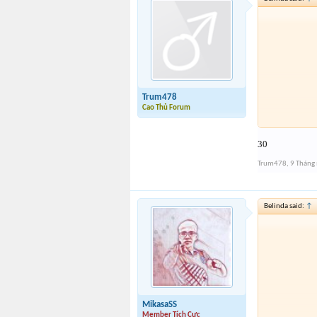
Trum478
Cao Thủ Forum
30
Trum478
,
9 Tháng
Belinda said:
↑
MikasaSS
Member Tích Cực