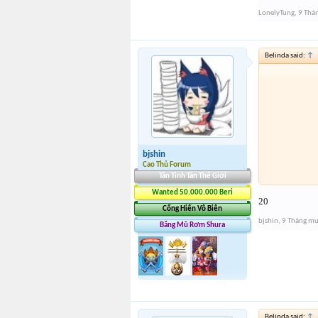
LonelyTung
,
9 Thá
Belinda said:
↑
bjshin
Cao Thủ Forum
Tân Tinh Tân Thế Giới
Wanted 50.000.000 Beri
20
Cống Hiến Vô Biên
bjshin
,
9 Tháng m
Băng Mũ Rơm Shura
Belinda said:
↑