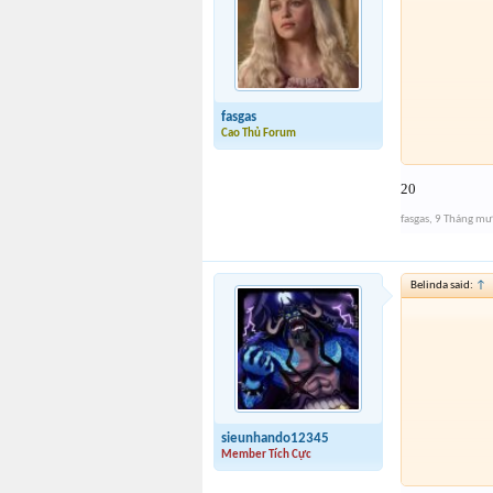
fasgas
Cao Thủ Forum
20
fasgas
,
9 Tháng mư
Belinda said:
↑
sieunhando12345
Member Tích Cực