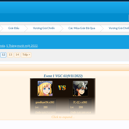
Giải Đấu
Vương Giả Chiến
Các Mùa Giải Đã Qua
Vương Giả Chiế
inda
,
5 Tháng mười một 2022
.
12
13
14
Tiếp >
Event 1 VGC 61(9/11/2022)
Click to expand...