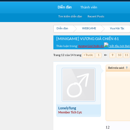
Diễn đàn
Thành viên
Tìm kiếm diễn đàn
Recent Posts
Diễn đàn
WEBGAME
Vua Hải Tặc
[MINIGAME] VƯƠNG GIẢ CHIẾN 61
Thảo luận trong '
Vương Giả Chiến 61
' bắt đầu bởi
Bel
Trang 12 của 14 trang
< Trước
1
←
9
10
11
Belinda said:
↑
LonelyTung
Member Tích Cực
12