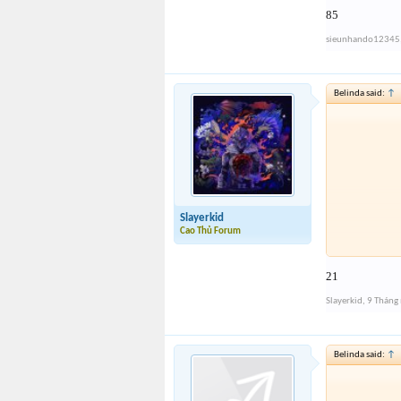
85
sieunhando12345
Belinda said:
↑
Slayerkid
Cao Thủ Forum
21
Slayerkid
,
9 Tháng
Belinda said:
↑