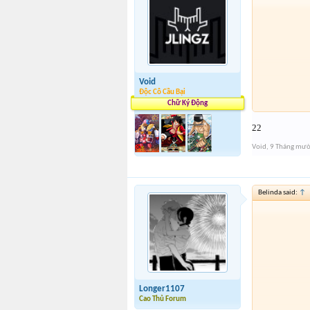
Void
Độc Cô Cầu Bại
Chữ Ký Động
22
Void
,
9 Tháng mườ
Belinda said:
↑
Longer1107
Cao Thủ Forum