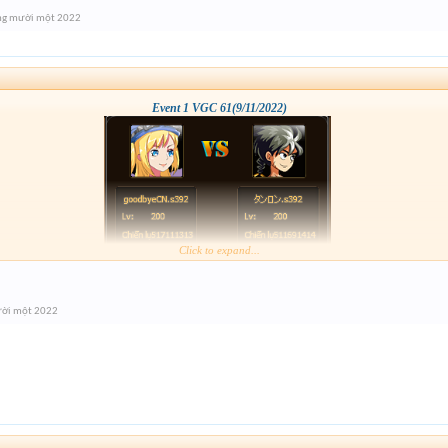
ng mười một 2022
Event 1 VGC 61(9/11/2022)
Click to expand...
ười một 2022