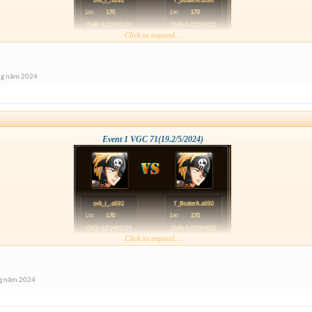
Click to expand...
ng năm 2024
Event 1 VGC 71(19.2/5/2024)
Click to expand...
g năm 2024