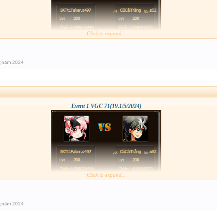
Click to expand...
g năm 2024
Event 1 VGC 71(19.1/5/2024)
Click to expand...
g năm 2024