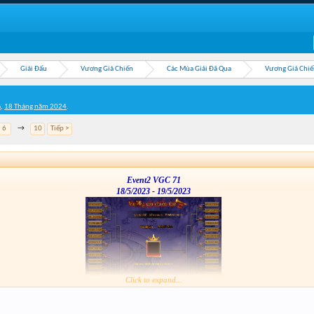
Giải Đấu
Vương Giả Chiến
Các Mùa Giải Đã Qua
Vương Giả Chiế
a
,
18 Tháng năm 2024
.
6
→
10
Tiếp >
Event2 VGC 71
18/5/2023 - 19/5/2023
Click to expand...