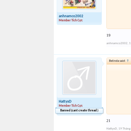
anhnamco2002
Member Tích Cực
19
anhnamco2002
,
1
Belinda said:
↑
HattyxD
Member Tích Cực
Banned (cant create thread )
21
HattyxD
,
19 Tháng