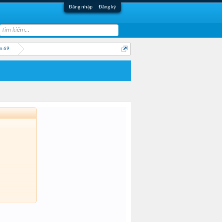
Đăng nhập
Đăng ký
n 69