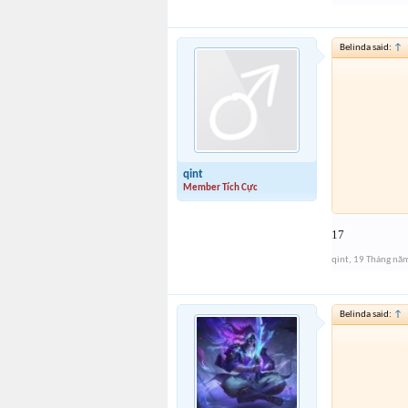
Belinda said:
↑
qint
Member Tích Cực
17
qint
,
19 Tháng nă
Belinda said:
↑