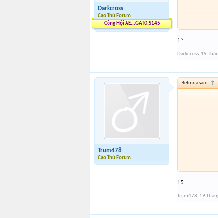
Darkcross
Cao Thủ Forum
Công Hội AE...GATO.S145
17
Darkcross
,
19 Thá
Belinda said:
↑
Trum478
Cao Thủ Forum
15
Trum478
,
19 Thán