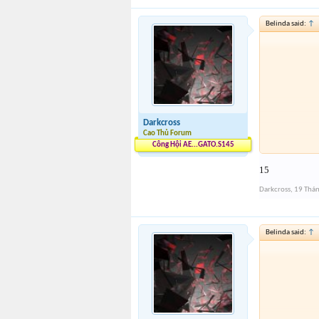
Belinda said:
↑
Darkcross
Cao Thủ Forum
Công Hội AE...GATO.S145
15
Darkcross
,
19 Thá
Belinda said:
↑