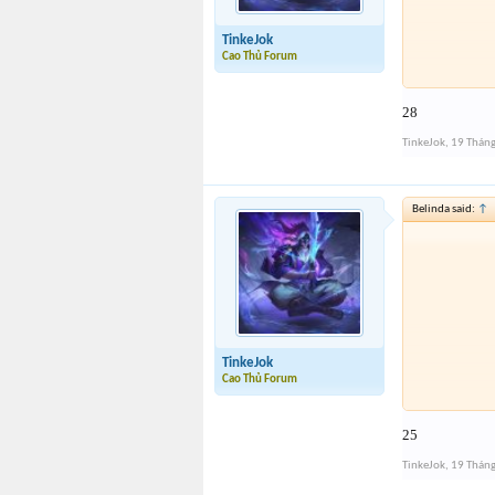
TinkeJok
Cao Thủ Forum
28
TinkeJok
,
19 Thán
Belinda said:
↑
TinkeJok
Cao Thủ Forum
25
TinkeJok
,
19 Thán