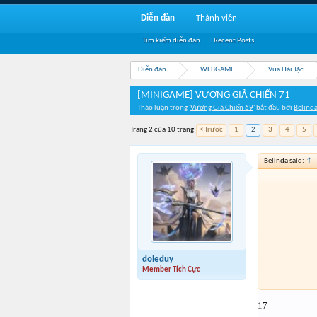
Diễn đàn
Thành viên
Tìm kiếm diễn đàn
Recent Posts
Diễn đàn
WEBGAME
Vua Hải Tặc
[MINIGAME] VƯƠNG GIẢ CHIẾN 71
Thảo luận trong '
Vương Giả Chiến 69
' bắt đầu bởi
Belind
Trang 2 của 10 trang
< Trước
1
2
3
4
5
Belinda said:
↑
doleduy
Member Tích Cực
17