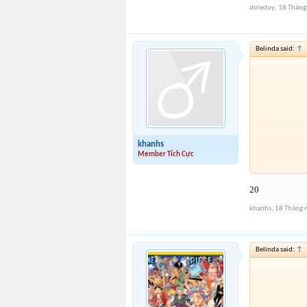
doleduy
,
18 Tháng
Belinda said:
↑
khanhs
Member Tích Cực
20
khanhs
,
18 Tháng
Belinda said:
↑