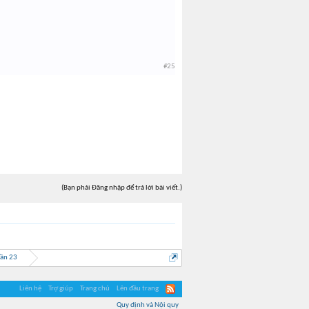
#25
(Bạn phải Đăng nhập để trả lời bài viết.)
Lần 23
Liên hệ
Trợ giúp
Trang chủ
Lên đầu trang
Quy định và Nội quy