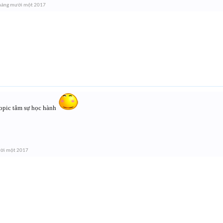
háng mười một 2017
opic tâm sự học hành
ời một 2017