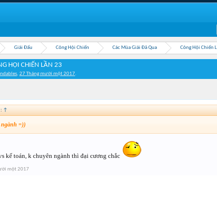
Giải Đấu
Công Hội Chiến
Các Mùa Giải Đã Qua
Công Hội Chiến 
G HỘI CHIẾN LẦN 23
ndables
,
27 Tháng mười một 2017
.
d:
↑
 ngành =))
vs kế toán, k chuyên ngành thì đại cương chắc
ười một 2017