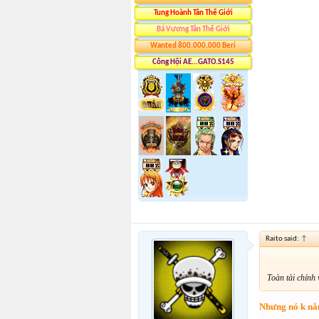
Tung Hoành Tân Thế Giới
Bá Vương Tân Thế Giới
Wanted 800.000.000 Beri
Công Hội AE...GATO.S145
Raito said:
↑
Toàn tài chính 
Nhưng nó k nằ