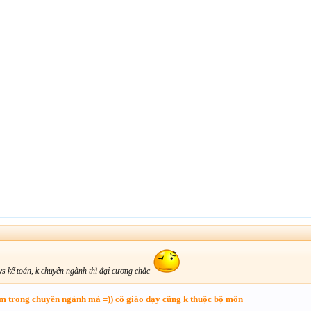
vs kế toán, k chuyên ngành thì đại cương chắc
m trong chuyên ngành mà =)) cô giáo dạy cũng k thuộc bộ môn