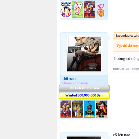
Expendables sai
Vậy thì đã ng
Trường có tiếng
thitruot
,
28 Tháng
thitruot
Chém Gió Thần Sầu
Tân Tinh Tân Thế Giới
Wanted 300.000.000 Beri
cố lên nào