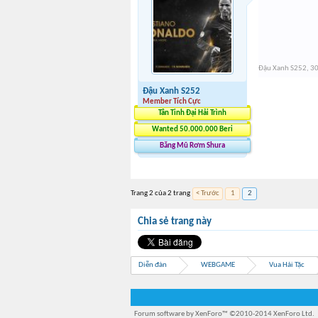
Đậu Xanh S252
,
30
Đậu Xanh S252
Member Tích Cực
Tân Tinh Đại Hải Trình
Wanted 50.000.000 Beri
Băng Mũ Rơm Shura
Trang 2 của 2 trang
< Trước
1
2
Chia sẻ trang này
Diễn đàn
WEBGAME
Vua Hải Tặc
Forum software by XenForo™
©2010-2014 XenForo Ltd.