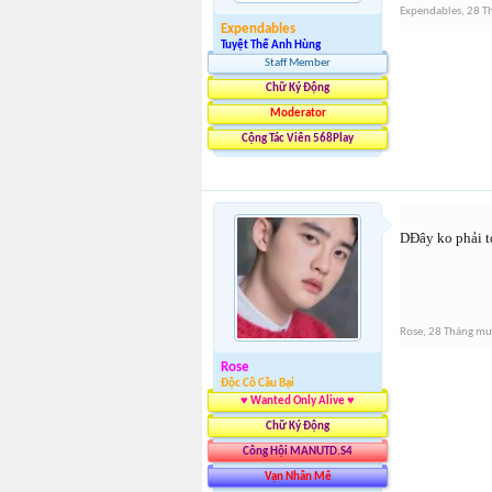
Expendables
,
28 T
Expendables
Tuyệt Thế Anh Hùng
Staff Member
Chữ Ký Động
Moderator
Cộng Tác Viên 568Play
DĐây ko phải t
Rose
,
28 Tháng mư
Rose
Độc Cô Cầu Bại
♥ Wanted Only Alive ♥
Chữ Ký Động
Công Hội MANUTD.S4
Vạn Nhân Mê