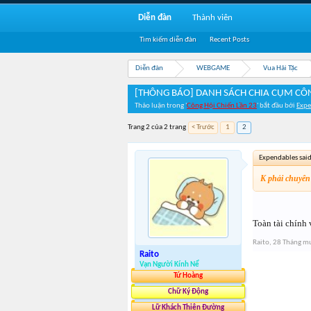
Diễn đàn
Thành viên
Tìm kiếm diễn đàn
Recent Posts
Diễn đàn
WEBGAME
Vua Hải Tặc
[THÔNG BÁO] DANH SÁCH CHIA CỤM CÔN
Thảo luận trong '
Công Hội Chiến Lần 23
' bắt đầu bởi
Expe
Trang 2 của 2 trang
< Trước
1
2
Expendables sai
K phải chuyên
Toàn tài chính 
Raito
,
28 Tháng m
Raito
Vạn Người Kính Nể
Tứ Hoàng
Chữ Ký Động
Lữ Khách Thiên Đường