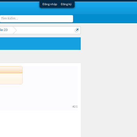
Đăng nhập
Đăng ký
Lần 23
#21