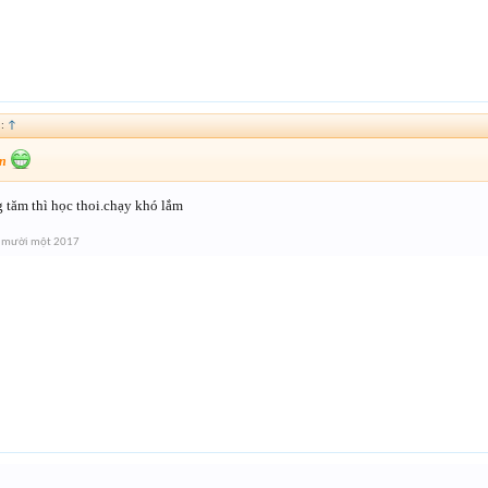
d:
↑
on
 tăm thì học thoi.chạy khó lắm
 mười một 2017