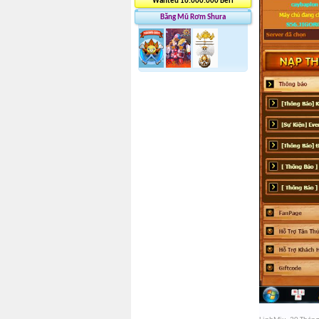
Wanted 16.000.000 Beri
Băng Mũ Rơm Shura