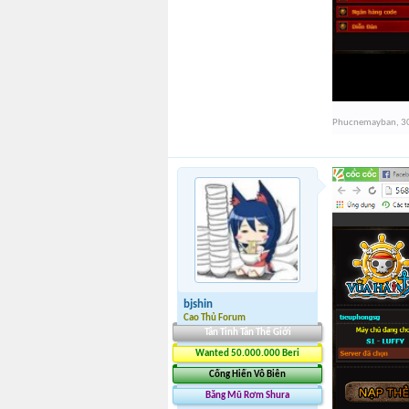
Phucnemayban
,
3
bjshin
Cao Thủ Forum
Tân Tinh Tân Thế Giới
Wanted 50.000.000 Beri
Cống Hiến Vô Biên
Băng Mũ Rơm Shura