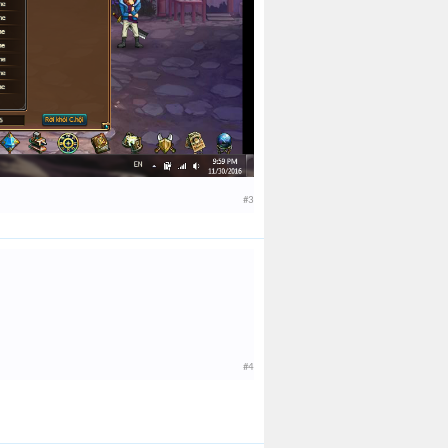
#3
#4