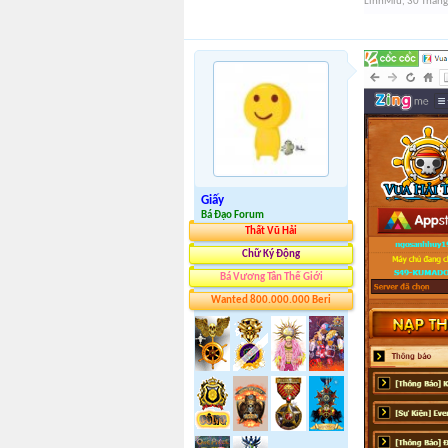
LinhMiu
,
30 Thán
Giấy
Bá Đạo Forum
Thất Vũ Hải
Chữ Ký Động
Bá Vương Tân Thế Giới
Wanted 800.000.000 Beri