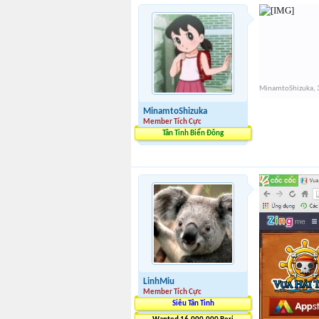
MinamtoShizuka
,
MinamtoShizuka
Member Tích Cực
Tân Tinh Biển Đông
LinhMiu
Member Tích Cực
Siêu Tân Tinh