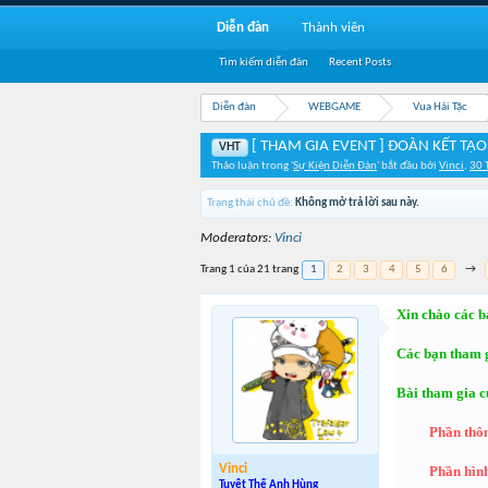
Diễn đàn
Thành viên
Tìm kiếm diễn đàn
Recent Posts
Diễn đàn
WEBGAME
Vua Hải Tặc
[ THAM GIA EVENT ] ĐOÀN KẾT TẠ
VHT
Thảo luận trong '
Sự Kiện Diễn Đàn
' bắt đầu bởi
Vinci
,
30 
Trạng thái chủ đề:
Không mở trả lời sau này.
Moderators:
Vinci
Trang 1 của 21 trang
1
2
3
4
5
6
→
Xin chào các b
Các bạn tham 
Bài tham gia c
Phần thôn
Vinci
Phần hìn
Tuyệt Thế Anh Hùng