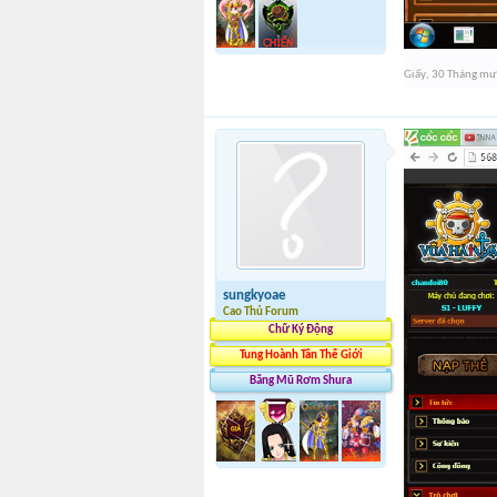
Giấy
,
30 Tháng mư
sungkyoae
Cao Thủ Forum
Chữ Ký Động
Tung Hoành Tân Thế Giới
Băng Mũ Rơm Shura