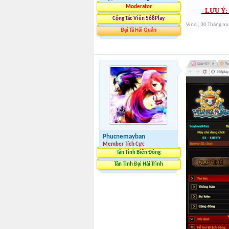
Moderator
- LƯU Ý:
Cộng Tác Viên 568Play
Vinci
,
30 Tháng m
Đại Tá Hải Quân
Phucnemayban
Member Tích Cực
Tân Tinh Biển Đông
Tân Tinh Đại Hải Trình