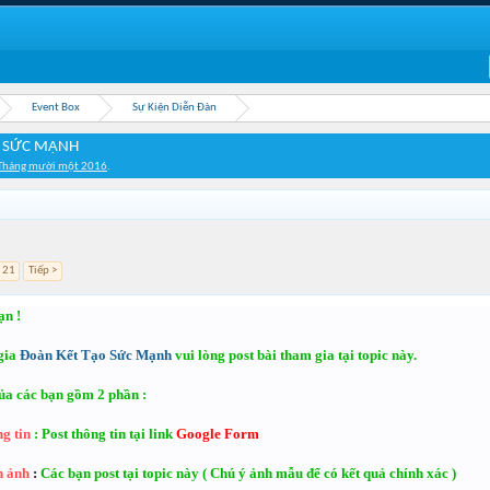
Event Box
Sự Kiện Diễn Đàn
O SỨC MẠNH
Tháng mười một 2016
.
21
Tiếp >
ạn !
gia
Đoàn Kết Tạo Sức Mạnh
vui lòng post bài tham gia tại topic này.
ủa các bạn gồm 2 phần :
g tin
: Post thông tin tại link
Google Form
h ảnh
:
Các bạn post tại topic này ( Chú ý ảnh mẫu để có kết quả chính xác )