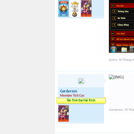
bjshin
,
30 Tháng 
Garderson
Member Tích Cực
Tân Tinh Đại Hải Trình
Garderson
,
30 Thá