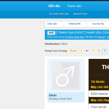
Diễn đàn
Thành viên
Tìm kiếm diễn đàn
Recent Posts
Diễn đàn
WEBGAME
Vua Hải Tặc
[ THAM GIA EVENT ] NHẢY LẦU CÙ
VHT
Thảo luận trong '
Sự Kiện Diễn Đàn
' bắt đầu bởi
Harvey
,
2
Moderators:
Vinci
Trang 9 của 13 trang
< Trước
1
←
7
8
9
bikain
Member Chính Thức