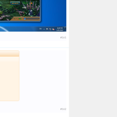
#161
#162