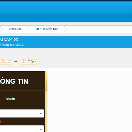
Event Box
Sự Kiện Diễn Đàn
NG CAM 60
0 Tháng một 2022
.
10
11
→
13
Tiếp >