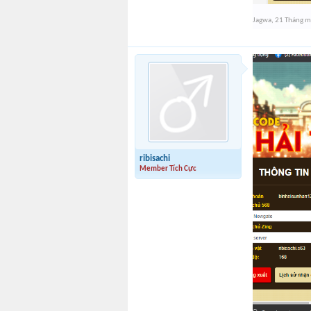
Jagwa
,
21 Tháng m
ribisachi
Member Tích Cực