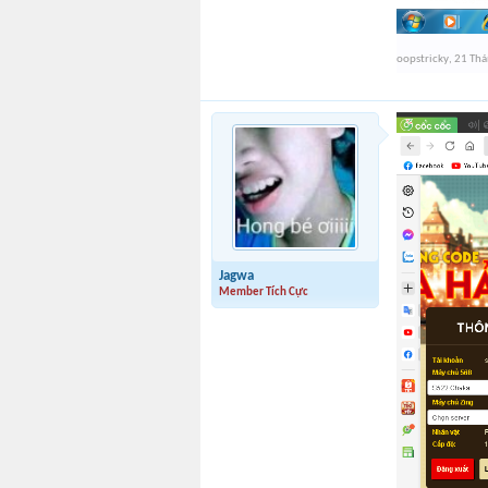
oopstricky
,
21 Th
Jagwa
Member Tích Cực