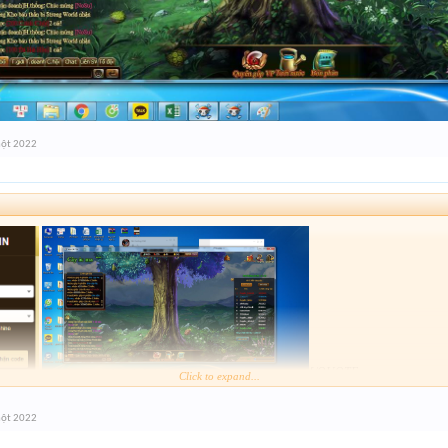
một 2022
[/QUOTE
Click to expand...
một 2022