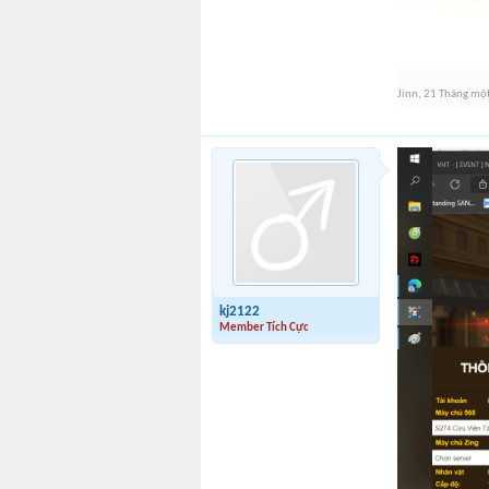
Jinn
,
21 Tháng mộ
kj2122
Member Tích Cực