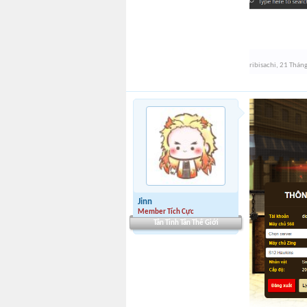
ribisachi
,
21 Thán
Jinn
Member Tích Cực
Tân Tinh Tân Thế Giới