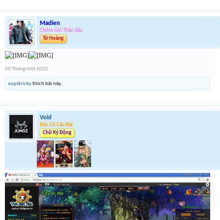
Madien
Chém Gió Thần Sầu
Tứ Hoàng
20 Tháng một 2022
oopstricky
thích bài này.
Void
Độc Cô Cầu Bại
Chữ Ký Động