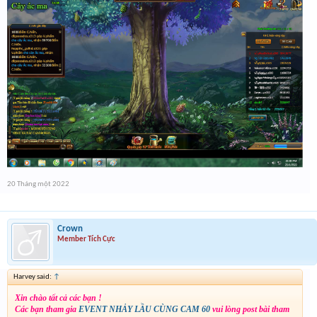
20 Tháng một 2022
Crown
Member Tích Cực
Harvey said:
↑
Xin chào tất cả các bạn !
Các bạn tham gia
EVENT NHẢY LẦU CÙNG CAM 60
vui lòng post bài tham