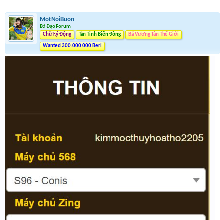
MotNoiBuon
Bá Đạo Forum
Chữ Ký Động
Tân Tinh Biển Đông
Bá Vương Tân Thế Giới
Wanted 300.000.000 Beri