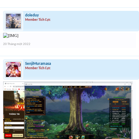
doleduy
Member Tích Cực
20 Tháng một 2022
SenjiMuramasa
Member Tích Cực