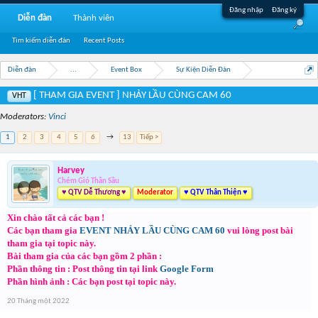
Đăng nhập
Đăng ký
Diễn đàn
Thành viên
Tìm kiếm diễn đàn
Recent Posts
Diễn đàn
...
Event Box
Sự Kiện Diễn Đàn
[ THAM GIA EVENT ] NHẢY LẦU CÙNG CAM 60
VHT
Moderators:
Vinci
1
2
3
4
5
6
→
13
Tiếp >
Harvey
Chém Gió Thần Sầu
♥ QTV Dễ Thương ♥
Moderator
♥ QTV Thân Thiện ♥
Xin chào tất cả các bạn !
Các bạn tham gia
EVENT NHẢY LẦU CÙNG CAM 60
vui lòng post bài
tham gia tại topic này.
Bài tham gia của các bạn gồm 2 phần :
Phần thông tin : Post thông tin tại link
Google Form
Phần hình ảnh : Các bạn post tại topic này.
20 Tháng một 2022