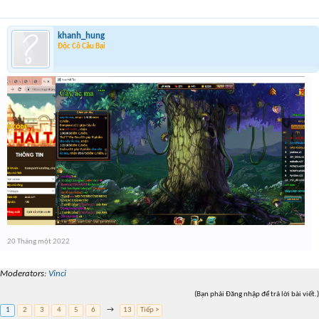
khanh_hung
Độc Cô Cầu Bại
20 Tháng một 2022
Moderators:
Vinci
(Bạn phải Đăng nhập để trả lời bài viết.)
1
2
3
4
5
6
→
13
Tiếp >