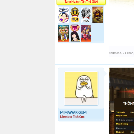
Tung Hoành Tân Thế Giới
Shursana
,
21 Thán
MIMAWARIGUMI
Member Tích Cực