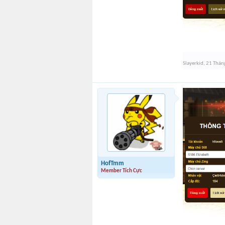
Slayerkid
,
21 Thán
HofTmm
Member Tích Cực