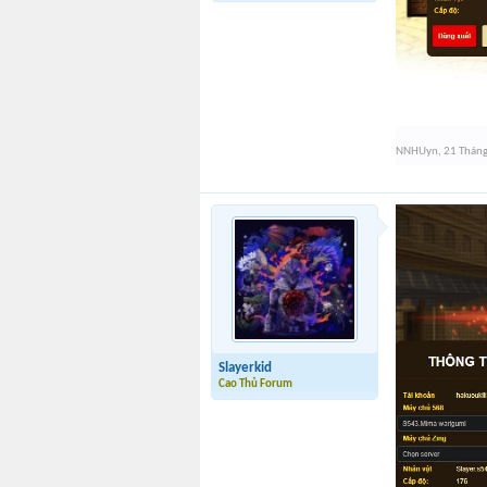
NNHUyn
,
21 Thán
Slayerkid
Cao Thủ Forum