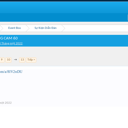
Event Box
Sự Kiện Diễn Đàn
NG CAM 60
0 Tháng một 2022
.
9
10
→
13
Tiếp >
com/a/8lV2nDU
một 2022