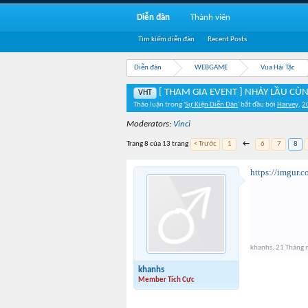
Diễn đàn
Thành viên
Tìm kiếm diễn đàn
Recent Posts
Diễn đàn
WEBGAME
Vua Hải Tặc
[ THAM GIA EVENT ] NHẢY LẦU CÙ
VHT
Thảo luận trong '
Sự Kiện Diễn Đàn
' bắt đầu bởi
Harvey
,
2
Moderators:
Vinci
Trang 8 của 13 trang
< Trước
1
←
6
7
8
https://imgur.
khanhs
,
21 Tháng 
khanhs
Member Tích Cực