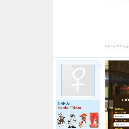
Mafuba
,
21 Tháng
NNHUyn
Member Tích Cực