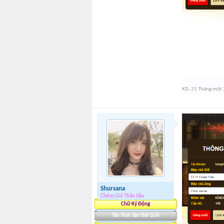
KD
,
21 Tháng một
Shursana
Chém Gió Thần Sầu
Chữ Ký Động
Tân Tinh Tân Thế Giới