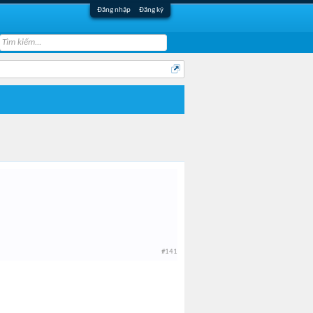
Đăng nhập
Đăng ký
#141