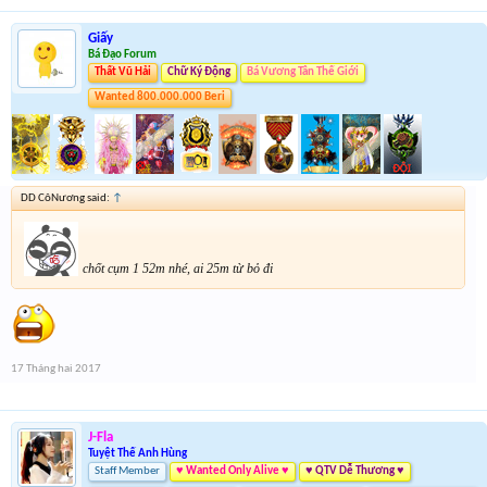
Giấy
Bá Đạo Forum
Thất Vũ Hải
Chữ Ký Động
Bá Vương Tân Thế Giới
Wanted 800.000.000 Beri
DD CôNương said:
↑
chốt cụm 1 52m nhé, ai 25m từ bỏ đi
17 Tháng hai 2017
J-Fla
Tuyệt Thế Anh Hùng
Staff Member
♥ Wanted Only Alive ♥
♥ QTV Dễ Thương ♥