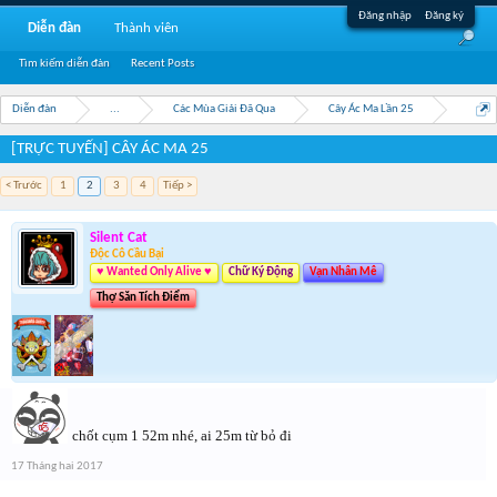
Đăng nhập
Đăng ký
Diễn đàn
Thành viên
Tìm kiếm diễn đàn
Recent Posts
Diễn đàn
...
Các Mùa Giải Đã Qua
Cây Ác Ma Lần 25
[TRỰC TUYẾN] CÂY ÁC MA 25
< Trước
1
2
3
4
Tiếp >
Silent Cat
Độc Cô Cầu Bại
♥ Wanted Only Alive ♥
Chữ Ký Động
Vạn Nhân Mê
Thợ Săn Tích Điểm
chốt cụm 1 52m nhé, ai 25m từ bỏ đi
17 Tháng hai 2017