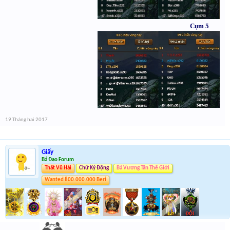
Cụm 5
19 Tháng hai 2017
Giấy
Bá Đạo Forum
Thất Vũ Hải
Chữ Ký Động
Bá Vương Tân Thế Giới
Wanted 800.000.000 Beri