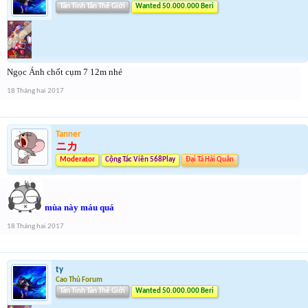
Tân Tinh Tân Thế Giới
Wanted 50.000.000 Beri
Ngọc Ánh chốt cụm 7 12m nhé
18 Tháng hai 2017
Tanner
ニカ
Moderator
Cộng Tác Viên 568Play
Đại Tá Hải Quân
mùa này máu quá
18 Tháng hai 2017
ty
Cao Thủ Forum
Tân Tinh Tân Thế Giới
Wanted 50.000.000 Beri