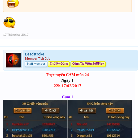
17 Tháng hai 2017
Deadstroke
Member Tích Cực
Staff Member
Chữ Ký Động
Cộng Tác Viên 568Play
Trực tuyến CAM mùa 24
Ngày 1
22h-17/02/2017
Cụm 1