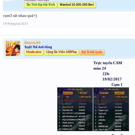
Member Tích Cực
Tân Tinh Đại Hải Trình
Wanted 16.000.000 Beri
cụm3 sát nhau quá=)
19 Tháng hai 2017
kissyou90
Tuyệt Thế Anh Hùng
Moderator
Cộng Tác Viên 568Play
Đại Tá Hải Quân
Trực tuyến CAM
mùa 24
22h-
19/02/2017
Cụm 1