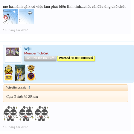
mơ hả...rảnh qá k có việc làm phát biểu linh tinh...chốt cái đầu ông chứ chốt
18 Tháng hai 2017
WjLL
Member Tích Cực
Tân Tinh Tân Thế Giới
Wanted 30.000.000 Beri
Petrolimex said:
↑
Cụm 3 chốt hộ 20 min
18 Tháng hai 2017