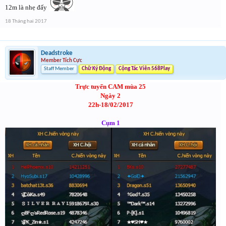
12m là nhẹ đấy
18 Tháng hai 2017
Deadstroke
Member Tích Cực
Staff Member
Chữ Ký Động
Cộng Tác Viên 568Play
Trực tuyến CAM mùa 25
Ngày 2
22h-18/02/2017
Cụm 1