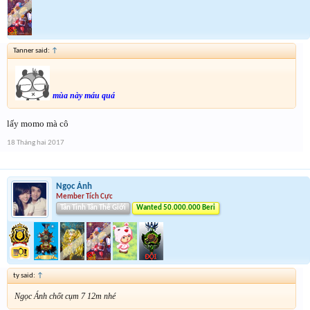
Tanner said:
↑
mùa này máu quá
lấy momo mà cô
18 Tháng hai 2017
Ngọc Ánh
Member Tích Cực
Tân Tinh Tân Thế Giới
Wanted 50.000.000 Beri
ty said:
↑
Ngọc Ánh chốt cụm 7 12m nhé