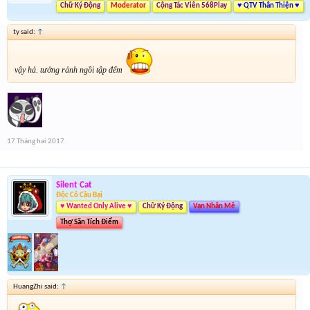
Chữ Ký Động
Moderator
Cộng Tác Viên 568Play
♥ QTV Thân Thiện ♥
ty said:
↑
vậy hả. tưởng rảnh ngồi tập đếm
17 Tháng hai 2017
Silent Cat
Độc Cô Cầu Bại
♥ Wanted Only Alive ♥
Chữ Ký Động
Vạn Nhân Mê
Thợ Săn Tích Điểm
HuangZhi said:
↑