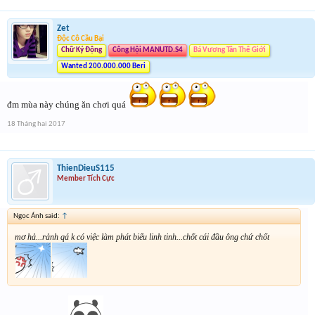
Zet
Độc Cô Cầu Bại
Chữ Ký Động
Công Hội MANUTD.S4
Bá Vương Tân Thế Giới
Wanted 200.000.000 Beri
đm mùa này chúng ăn chơi quá
18 Tháng hai 2017
ThienDieuS115
Member Tích Cực
Ngọc Ánh said:
↑
mơ hả...rảnh qá k có việc làm phát biểu linh tinh...chốt cái đầu ông chứ chốt