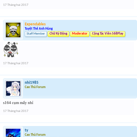
17 Tháng hai 2017
Expendables
Tuyệt Thế Anh Hùng
Staff Member
Chữ Ký Động
Moderator
Cộng Tác Viên 568Play
17 Tháng hai 2017
nhi1985
Cao Thủ Forum
s164 cụm mấy nhỉ
17 Tháng hai 2017
ty
Cao Thủ Forum