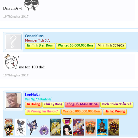
Dân chơi vl
19 Tháng hai 2017
ConanKuns
Member Tích Cực
Tân Tinh Biển Đông
Wanted 50.000.000 Beri
Minh Tinh CCT-205
me top 100 thôi
19 Tháng hai 2017
LeeNaNa
Vạn Người Kính Nể
Tứ Hoàng
Chữ Ký Động
Công Hội MANUTD.S4
Bách Chiến Nhẫn Giả
Bá Vương Tân Thế Giới
Wanted 800.000.000 Beri
Hải Tặc Vương