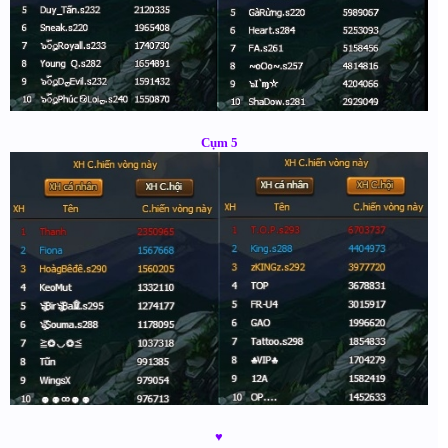
Cụm 5
♥