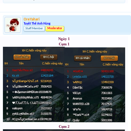
OreYahari
Tuyệt Thế Anh Hùng
Staff Member
Moderator
Ngày 1
Cụm 1
Cụm 2