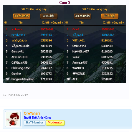
Cụm 5
12 Tháng bảy 2019
OreYahari
Tuyệt Thế Anh Hùng
Staff Member
Moderator