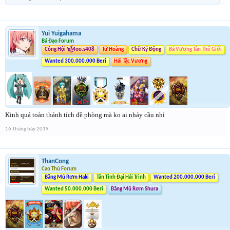
Yui Yuigahama
Bá Đạo Forum
Công Hội ๖ۣۜMoo.s408
Tứ Hoàng
Chữ Ký Động
Bá Vương Tân Thế Giới
Wanted 300.000.000 Beri
Hải Tặc Vương
Kinh quá toàn thánh tích đề phòng mà ko ai nhảy cầu nhỉ
16 Tháng bảy 2019
ThanCong
Cao Thủ Forum
Băng Mũ Rơm Haki
Tân Tinh Đại Hải Trình
Wanted 200.000.000 Beri
Wanted 50.000.000 Beri
Băng Mũ Rơm Shura