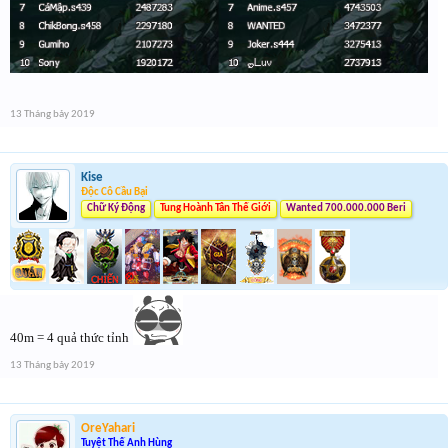
13 Tháng bảy 2019
Kise
Độc Cô Cầu Bại
Chữ Ký Động
Tung Hoành Tân Thế Giới
Wanted 700.000.000 Beri
40m = 4 quả thức tỉnh
13 Tháng bảy 2019
OreYahari
Tuyệt Thế Anh Hùng