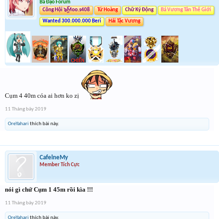
Bá Đạo Forum
Công Hội ๖ۣۜMoo.s408
Tứ Hoàng
Chữ Ký Động
Bá Vương Tân Thế Giới
Wanted 300.000.000 Beri
Hải Tặc Vương
Cụm 4 40m cóa ai hơn ko zị
11 Tháng bảy 2019
OreYahari
thích bài này.
CafelneMy
Member Tích Cực
nói gì chứ Cụm 1 45m rồi kìa !!!
11 Tháng bảy 2019
OreYahari
thích bài này.