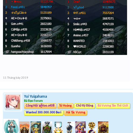
11 Tháng bảy 2019
Yui Yuigahama
Bá Đạo Forum
Công Hội ๖ۣۜMoo.s408
Tứ Hoàng
Chữ Ký Động
Bá Vương Tân Thế Giới
Wanted 300.000.000 Beri
Hải Tặc Vương