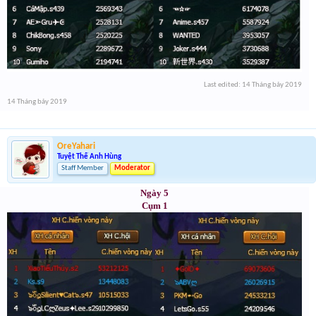
Last edited:
14 Tháng bảy 2019
14 Tháng bảy 2019
OreYahari
Tuyệt Thế Anh Hùng
Staff Member
Moderator
Ngày 5
Cụm 1