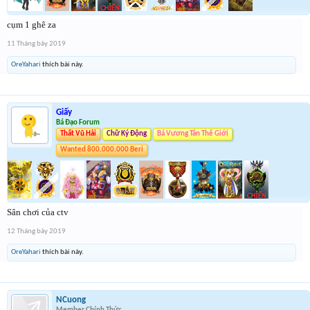
cụm 1 ghê za
11 Tháng bảy 2019
OreYahari
thích bài này.
Giấy
Bá Đạo Forum
Thất Vũ Hải
Chữ Ký Động
Bá Vương Tân Thế Giới
Wanted 800.000.000 Beri
Sân chơi của ctv
12 Tháng bảy 2019
OreYahari
thích bài này.
NCuong