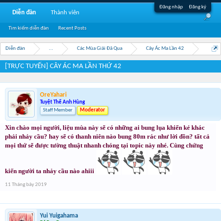
Đăng nhập
Đăng ký
Diễn đàn
Thành viên
Tìm kiếm diễn đàn
Recent Posts
Diễn đàn
...
Các Mùa Giải Đã Qua
Cây Ác Ma Lần 42
[TRỰC TUYẾN] CÂY ÁC MA LẦN THỨ 42
OreYahari
Tuyệt Thế Anh Hùng
Staff Member
Moderator
Xin chào mọi người, liệu mùa này sẽ có những ai bung lụa khiến kẻ khác
phải nhảy cầu? hay sẽ có thanh niên nào bung 80m rác như lời đồn? tất cả
mọi thứ sẽ được tường thuật nhanh chóng tại topic này nhé. Cùng chứng
kiến người ta nhảy cầu nào ahiii
11 Tháng bảy 2019
Yui Yuigahama