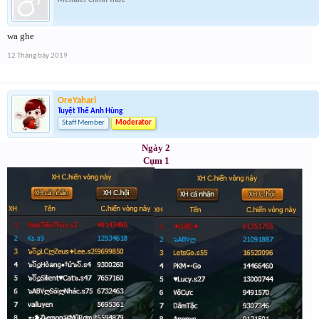
Member Chính Thức
wa ghe
12 Tháng bảy 2019
OreYahari
Tuyệt Thế Anh Hùng
Staff Member
Moderator
Ngày 2
Cụm 1