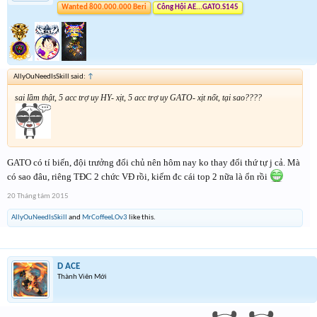
Wanted 800.000.000 Beri
Công Hội AE...GATO.S145
AllyOuNeedIsSkill said:
↑
sai lầm thật, 5 acc trợ uy HY- xịt, 5 acc trợ uy GATO- xịt nốt, tại sao????
GATO có tí biến, đội trưởng đổi chủ nên hôm nay ko thay đổi thứ tự j cả. Mà
có sao đâu, riêng TĐC 2 chức VĐ rồi, kiếm đc cái top 2 nữa là ổn rồi
20 Tháng tám 2015
AllyOuNeedIsSkill
and
MrCoffeeLOv3
like this.
D ACE
Thành Viên Mới