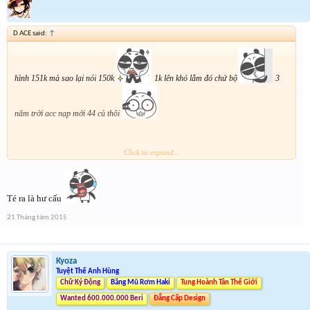
D ACE said:
↑
hình 151k mà sao lại nói 150k
1k lên khó lắm đó chứ bộ
3
năm trời acc nạp mới 44 củ thôi
Click to expand...
Té ra là hư cấu
21 Tháng tám 2015
Kyoza
Tuyệt Thế Anh Hùng
Chữ Ký Động
Băng Mũ Rơm Haki
Tung Hoành Tân Thế Giới
Wanted 600.000.000 Beri
Đẳng Cấp Design