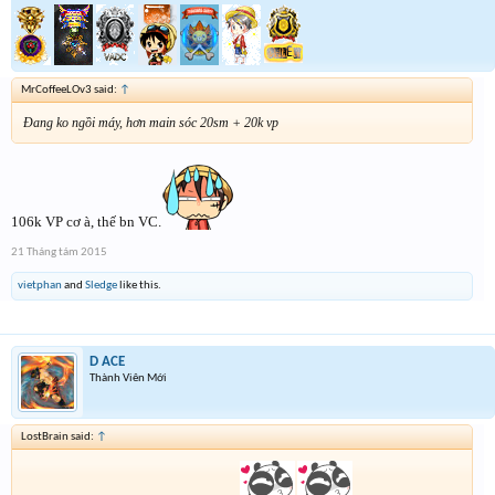
MrCoffeeLOv3 said:
↑
Đang ko ngồi máy, hơn main sóc 20sm + 20k vp
P/s :Nhưng mà có ai nói đó là hình thật đâu
106k VP cơ à, thế bn VC.
21 Tháng tám 2015
vietphan
and
Sledge
like this.
D ACE
Thành Viên Mới
LostBrain said:
↑