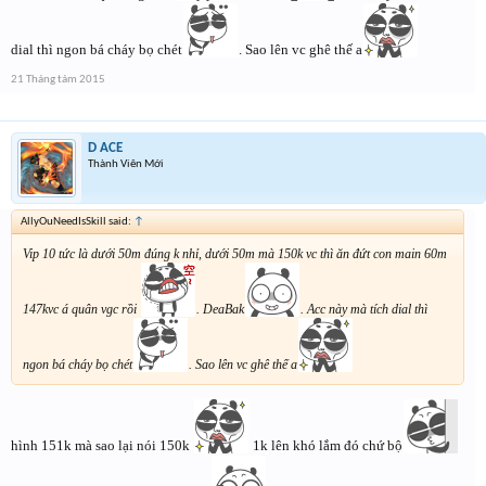
dial thì ngon bá cháy bọ chét
. Sao lên vc ghê thế a
21 Tháng tám 2015
D ACE
Thành Viên Mới
AllyOuNeedIsSkill said:
↑
Vip 10 tức là dưới 50m đúng k nhỉ, dưới 50m mà 150k vc thì ăn đứt con main 60m
147kvc á quân vgc rồi
. DeaBak
. Acc này mà tích dial thì
ngon bá cháy bọ chét
. Sao lên vc ghê thế a
hình 151k mà sao lại nói 150k
1k lên khó lắm đó chứ bộ