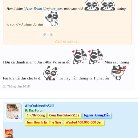
Hẹn 2 thím
@LostBrain
@wjnter_love
mùa sau nhé
chúng
ta còn ở với nhau dài dài
Click to expand...
Bonus cái ảnh đe dọa
Hơn cả thanh niên 60m 140k Vc ôi ai đồ
Mùa sau thông
tên kia trả thù cho ta đi
Kì này hắn thông ta 1 phát rồi
21 Tháng tám 2015
AllyOuNeedIsSkill
Bá Đạo Forum
Chữ Ký Động
Công Hội Galaxy.S152
Người Hướng Dẫn
Tung Hoành Tân Thế Giới
Wanted 400.000.000 Beri