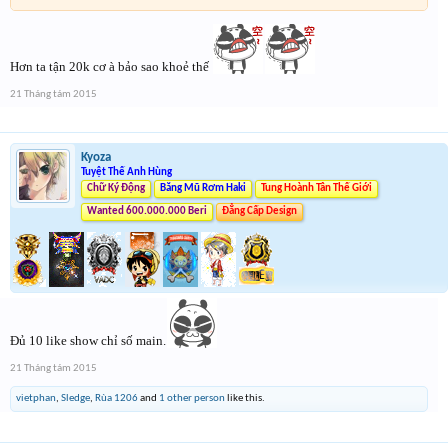
Hơn ta tận 20k cơ à bảo sao khoẻ thế
21 Tháng tám 2015
Kyoza
Tuyệt Thế Anh Hùng
Chữ Ký Động
Băng Mũ Rơm Haki
Tung Hoành Tân Thế Giới
Wanted 600.000.000 Beri
Đẳng Cấp Design
Đủ 10 like show chỉ số main.
21 Tháng tám 2015
vietphan
,
Sledge
,
Rùa 1206
and
1 other person
like this.