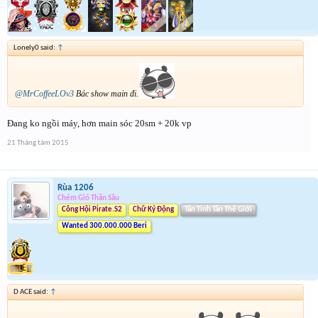
Lonely0 said:
↑
@MrCoffeeLOv3
Bác show main đi.
Đang ko ngồi máy, hơn main sóc 20sm + 20k vp
21 Tháng tám 2015
Rùa 1206
Chém Gió Thần Sầu
Công Hội Pirate.S2
Chữ Ký Động
Tân Tinh Tân Thế Giới
Wanted 300.000.000 Beri
D ACE said:
↑