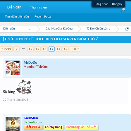
Đăng nhập
Đăng ký
Diễn đàn
Thành viên
Tìm kiếm diễn đàn
Recent Posts
Diễn đàn
...
Các Mùa Giải Đã Qua
Tổ Đội Chiến Lần 6
[TRỰC TUYẾN]TỔ ĐỘI CHIẾN LIÊN SERVER MÙA THỨ 6
< Trước
1
←
52
53
54
55
56
57
Tiếp >
MrDoDo
Member Tích Cực
Sò lông
,
20 Tháng tám 2015
GauIMeo
Bá Đạo Forum
Thất Vũ Hải
Chữ Ký Động
Bá Vương Tân Thế Giới