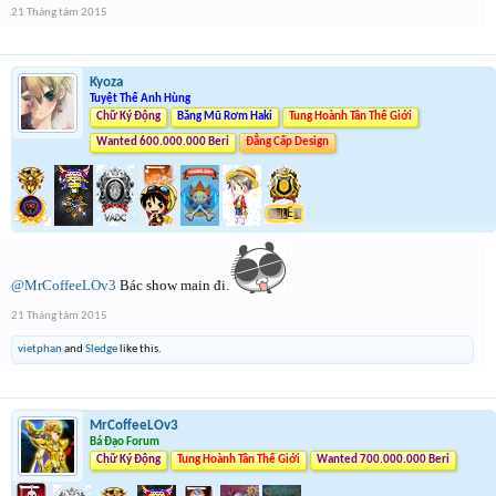
21 Tháng tám 2015
Kyoza
Tuyệt Thế Anh Hùng
Chữ Ký Động
Băng Mũ Rơm Haki
Tung Hoành Tân Thế Giới
Wanted 600.000.000 Beri
Đẳng Cấp Design
@MrCoffeeLOv3
Bác show main đi.
21 Tháng tám 2015
vietphan
and
Sledge
like this.
MrCoffeeLOv3
Bá Đạo Forum
Chữ Ký Động
Tung Hoành Tân Thế Giới
Wanted 700.000.000 Beri