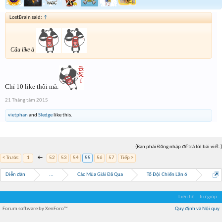
LostBrain said:
↑
Câu like à
Chỉ 10 like thôi mà.
21 Tháng tám 2015
vietphan
and
Sledge
like this.
(Bạn phải Đăng nhập để trả lời bài viết.)
< Trước
1
←
52
53
54
55
56
57
Tiếp >
Diễn đàn
...
Các Mùa Giải Đã Qua
Tổ Đội Chiến Lần 6
Liên hệ
Trợ giúp
Forum software by XenForo™
Quy định và Nội quy