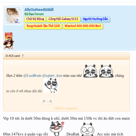
AllyOuNeedIsSkill
Bá Đạo Forum
Chữ Ký Động
Công Hội Galaxy.S152
Người Hướng Dẫn
Tung Hoành Tân Thế Giới
Wanted 400.000.000 Beri
D ACE said:
↑
Hẹn 2 thím
@LostBrain
@wjnter_love
mùa sau nhé
chúng
ta còn ở với nhau dài dài
Click to expand...
Bonus cái ảnh đe dọa
Vip 10 tức là dưới 50m đúng k nhỉ, dưới 50m mà 150k vc thì ăn đứt con main
60m 147kvc á quân vgc rồi
. DeaBak
. Acc này mà tích