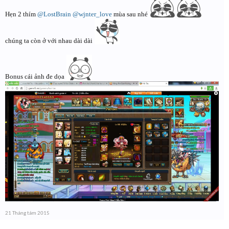
Hẹn 2 thím
@LostBrain
@wjnter_love
mùa sau nhé
chúng ta còn ở với nhau dài dài
Bonus cái ảnh đe dọa
21 Tháng tám 2015