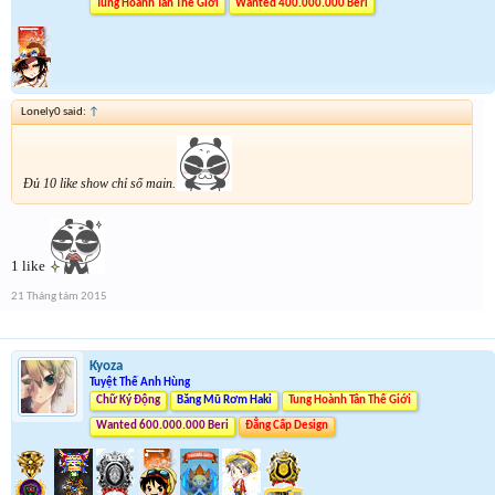
Tung Hoành Tân Thế Giới
Wanted 400.000.000 Beri
Lonely0 said:
↑
Đủ 10 like show chỉ số main.
1 like
21 Tháng tám 2015
Kyoza
Tuyệt Thế Anh Hùng
Chữ Ký Động
Băng Mũ Rơm Haki
Tung Hoành Tân Thế Giới
Wanted 600.000.000 Beri
Đẳng Cấp Design