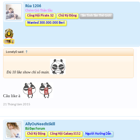
Rùa 1206
Chém Gió Thần Sầu
Công Hội Pirate.S2
Chữ Ký Động
Tân Tinh Tân Thế Giới
Wanted 300.000.000 Beri
Lonely0 said:
↑
Đủ 10 like show chỉ số main.
Câu like à
21 Tháng tám 2015
AllyOuNeedIsSkill
Bá Đạo Forum
Chữ Ký Động
Công Hội Galaxy.S152
Người Hướng Dẫn