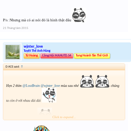
P/s :Nhưng mà có ai nói đó là hình thật đâu
21 Tháng tám 2015
wjnter_love
Tuyệt Thế Anh Hùng
Tứ Hoàng
Công Hội MANUTD.S4
Tung Hoành Tân Thế Giới
D ACE said:
↑
Hẹn 2 thím
@LostBrain
@wjnter_love
mùa sau nhé
chúng
ta còn ở với nhau dài dài
Click to expand...
Bonus cái ảnh đe dọa