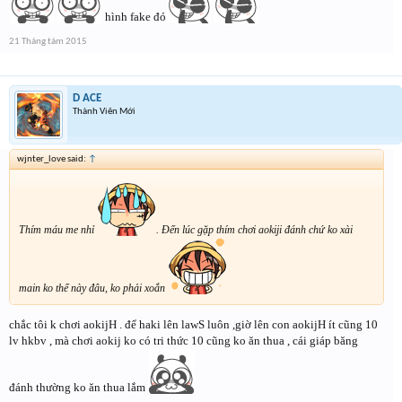
hình fake đó
21 Tháng tám 2015
D ACE
Thành Viên Mới
wjnter_love said:
↑
Thím máu me nhỉ
. Đến lúc gặp thím chơi aokiji đánh chứ ko xài
main ko thế này đâu, ko phải xoắn
chắc tôi k chơi aokijH . để haki lên lawS luôn ,giờ lên con aokijH ít cũng 10
lv hkbv , mà chơi aokij ko có tri thức 10 cũng ko ăn thua , cái giáp băng
đánh thường ko ăn thua lắm