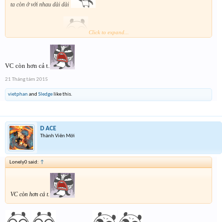
ta còn ở với nhau dài dài
Click to expand...
Bonus cái ảnh đe dọa
VC còn hơn cả t.
21 Tháng tám 2015
vietphan
and
Sledge
like this.
D ACE
Thành Viên Mới
Lonely0 said:
↑
VC còn hơn cả t.