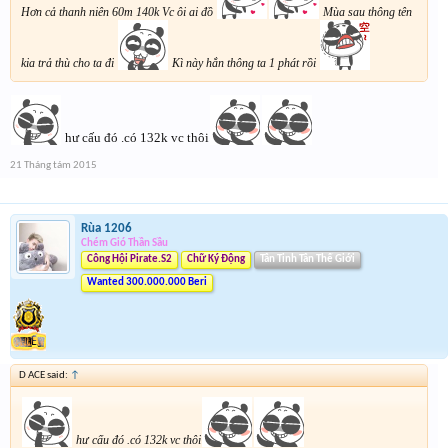
Hơn cả thanh niên 60m 140k Vc ôi ai đồ
Mùa sau thông tên
kia trả thù cho ta đi
Kì này hắn thông ta 1 phát rồi
hư cấu đó .có 132k vc thôi
21 Tháng tám 2015
Rùa 1206
Chém Gió Thần Sầu
Công Hội Pirate.S2
Chữ Ký Động
Tân Tinh Tân Thế Giới
Wanted 300.000.000 Beri
D ACE said:
↑
hư cấu đó .có 132k vc thôi