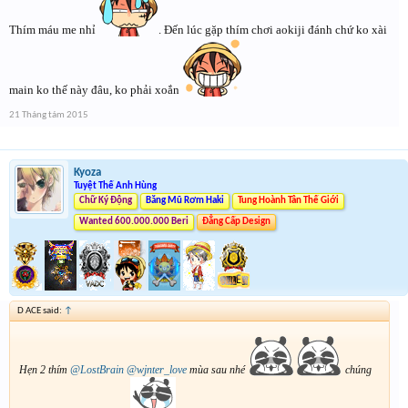
Thím máu me nhỉ
. Đến lúc gặp thím chơi aokiji đánh chứ ko xài
main ko thế này đâu, ko phải xoắn
21 Tháng tám 2015
Kyoza
Tuyệt Thế Anh Hùng
Chữ Ký Động
Băng Mũ Rơm Haki
Tung Hoành Tân Thế Giới
Wanted 600.000.000 Beri
Đẳng Cấp Design
D ACE said:
↑
Hẹn 2 thím
@LostBrain
@wjnter_love
mùa sau nhé
chúng