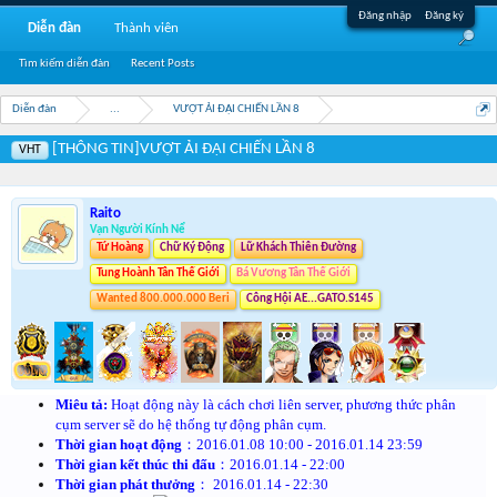
Đăng nhập
Đăng ký
Diễn đàn
Thành viên
Tìm kiếm diễn đàn
Recent Posts
Diễn đàn
...
VƯỢT ẢI ĐẠI CHIẾN LẦN 8
[THÔNG TIN]VƯỢT ẢI ĐẠI CHIẾN LẦN 8
VHT
Raito
Vạn Người Kính Nể
Tứ Hoàng
Chữ Ký Động
Lữ Khách Thiên Đường
Tung Hoành Tân Thế Giới
Bá Vương Tân Thế Giới
Wanted 800.000.000 Beri
Công Hội AE...GATO.S145
Miêu tả:
Hoạt động này là cách chơi liên server, phương thức phân
cụm server sẽ do hệ thống tự động phân cụm.
Thời gian hoạt động
：2016.01.08 10:00 - 2016.01.14 23:59
Thời gian kết thúc thi đấu
：2016.01.14 - 22:00
Thời gian phát thưởng
： 2016.01.14 - 22:30