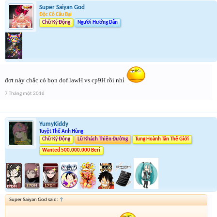
Super Saiyan God
Độc Cô Cầu Bại
Chữ Ký Động
Người Hướng Dẫn
đợt này chắc có bọn dof lawH vs cp9H rồi nhỉ
7 Tháng một 2016
YumyKiddy
Tuyệt Thế Anh Hùng
Chữ Ký Động
Lữ Khách Thiên Đường
Tung Hoành Tân Thế Giới
Wanted 500.000.000 Beri
Super Saiyan God said:
↑