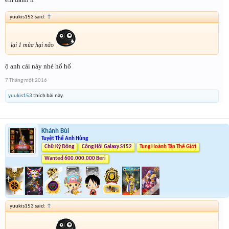
yuukis153 said:
↑
lại 1 mùa hại não
ộ anh cái này nhé hố hố
7 Tháng một 2016
yuukis153
thích bài này.
Khánh Bùi
Tuyệt Thế Anh Hùng
Chữ Ký Động
Công Hội Galaxy.S152
Tung Hoành Tân Thế Giới
Wanted 600.000.000 Beri
yuukis153 said:
↑