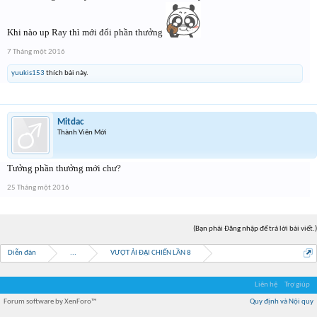
Khi nào up Ray thì mới đổi phần thưởng
7 Tháng một 2016
yuukis153
thích bài này.
Mitdac
Thành Viên Mới
Tưởng phần thưởng mới chư?
25 Tháng một 2016
(Bạn phải Đăng nhập để trả lời bài viết.)
Diễn đàn
...
VƯỢT ẢI ĐẠI CHIẾN LẦN 8
Liên hệ
Trợ giúp
Forum software by XenForo™
Quy định và Nội quy