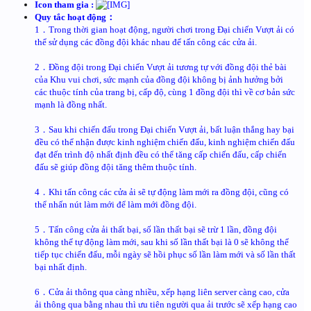
Icon tham gia :
Quy tắc hoạt động：
1．Trong thời gian hoạt động, người chơi trong Đại chiến Vượt ải có
thể sử dụng các đồng đội khác nhau để tấn công các cửa ải.
2．Đồng đội trong Đại chiến Vượt ải tương tự với đồng đội thẻ bài
của Khu vui chơi, sức mạnh của đồng đội không bị ảnh hưởng bởi
các thuộc tính của trang bị, cấp độ, cùng 1 đồng đội thì về cơ bản sức
mạnh là đồng nhất.
3．Sau khi chiến đấu trong Đại chiến Vượt ải, bất luận thắng hay bại
đều có thể nhận được kinh nghiệm chiến đấu, kinh nghiệm chiến đấu
đạt đến trình độ nhất định đều có thể tăng cấp chiến đấu, cấp chiến
đấu sẽ giúp đồng đội tăng thêm thuộc tính.
4．Khi tấn công các cửa ải sẽ tự động làm mới ra đồng đội, cũng có
thể nhấn nút làm mới để làm mới đồng đội.
5．Tấn công cửa ải thất bại, số lần thất bại sẽ trừ 1 lần, đồng đội
không thể tự động làm mới, sau khi số lần thất bại là 0 sẽ không thể
tiếp tục chiến đấu, mỗi ngày sẽ hồi phục số lần làm mới và số lần thất
bại nhất định.
6．Cửa ải thông qua càng nhiều, xếp hạng liên server càng cao, cửa
ải thông qua bằng nhau thì ưu tiên người qua ải trước sẽ xếp hạng cao