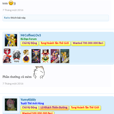
tem
))
7 Tháng một 2016
Raito
thích bài này.
MrCoffeeLOv3
Bá Đạo Forum
Chữ Ký Động
Tung Hoành Tân Thế Giới
Wanted 700.000.000 Beri
Phần thưởng cũ mèm
7 Tháng một 2016
YumyKiddy
Tuyệt Thế Anh Hùng
Chữ Ký Động
Lữ Khách Thiên Đường
Tung Hoành Tân Thế Giới
Wanted 500.000.000 Beri