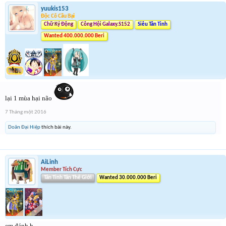
yuukis153
Độc Cô Cầu Bại
Chữ Ký Động
Công Hội Galaxy.S152
Siêu Tân Tinh
Wanted 400.000.000 Beri
lại 1 mùa hại não
7 Tháng một 2016
Doãn Đại Hiệp
thích bài này.
AiLinh
Member Tích Cực
Tân Tinh Tân Thế Giới
Wanted 30.000.000 Beri
em đánh h