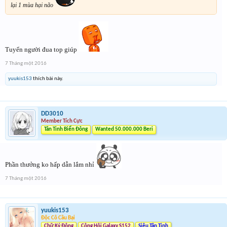
lại 1 mùa hại não
Tuyển người đua top giúp
7 Tháng một 2016
yuukis153
thích bài này.
DD3010
Member Tích Cực
Tân Tinh Biển Đông
Wanted 50.000.000 Beri
Phần thưởng ko hấp dẫn lắm nhỉ
7 Tháng một 2016
yuukis153
Độc Cô Cầu Bại
Chữ Ký Động
Công Hội Galaxy.S152
Siêu Tân Tinh