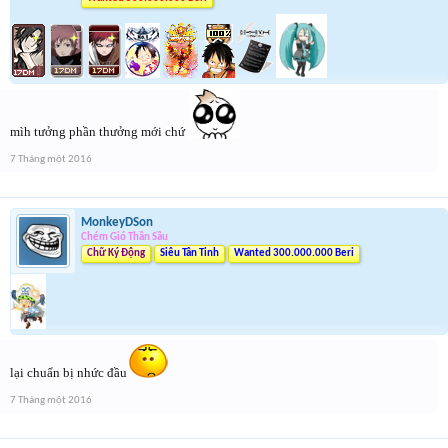
mìh tưởng phần thưởng mới chứ
7 Tháng một 2016
MonkeyDSon
Chém Gió Thần Sầu
Chữ Ký Động
Siêu Tân Tinh
Wanted 300.000.000 Beri
lại chuẩn bị nhức đầu
7 Tháng một 2016