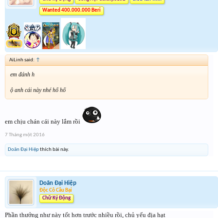
Wanted 400.000.000 Beri
AiLinh said:
↑
em đánh h
ộ anh cái này nhé hố hố
em chịu chán cái này lắm rồi
7 Tháng một 2016
Doãn Đại Hiệp
thích bài này.
Doãn Đại Hiệp
Độc Cô Cầu Bại
Chữ Ký Động
Phần thưởng như này tốt hơn trước nhiều rồi, chủ yếu địa hạt