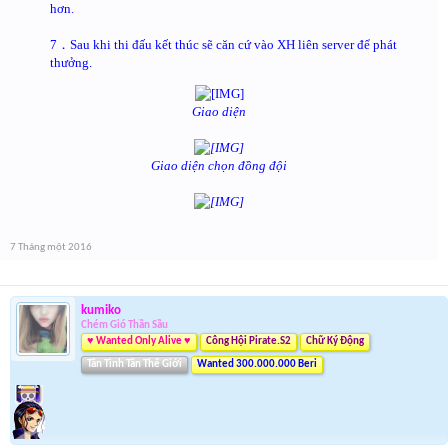
hơn.
7．Sau khi thi đấu kết thúc sẽ căn cứ vào XH liên server để phát
thưởng.
Giao diện
Giao diện chọn đồng đội
7 Tháng một 2016
kumiko
Chém Gió Thần Sầu
♥ Wanted Only Alive ♥
Công Hội Pirate.S2
Chữ Ký Động
Tân Tinh Tân Thế Giới
Wanted 300.000.000 Beri