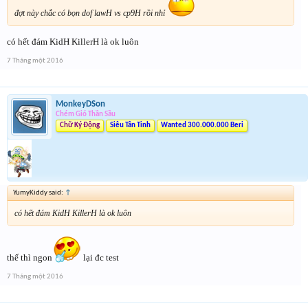
đợt này chắc có bọn dof lawH vs cp9H rồi nhỉ
có hết đám KidH KillerH là ok luôn
7 Tháng một 2016
MonkeyDSon
Chém Gió Thần Sầu
Chữ Ký Động
Siêu Tân Tinh
Wanted 300.000.000 Beri
YumyKiddy said:
↑
có hết đám KidH KillerH là ok luôn
thế thì ngon
lại đc test
7 Tháng một 2016