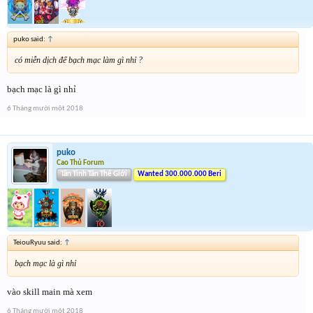
puko said:
↑
có miễn dịch để bạch mạc làm gì nhỉ ?
bạch mạc là gì nhỉ
6 Tháng mười một 2018
puko
Cao Thủ Forum
Tân Tinh Tân Thế Giới
Wanted 300.000.000 Beri
TeiouRyuu said:
↑
bạch mạc là gì nhỉ
vào skill main mà xem
6 Tháng mười một 2018