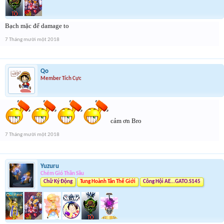
Bạch mặc để damage to
7 Tháng mười một 2018
Qo
Member Tích Cực
cảm ơn Bro
7 Tháng mười một 2018
Yuzuru
Chém Gió Thần Sầu
Chữ Ký Động
Tung Hoành Tân Thế Giới
Công Hội AE...GATO.S145