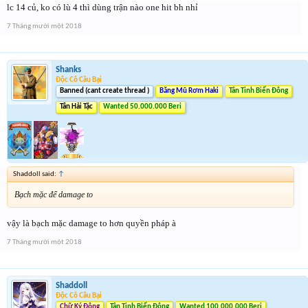
lc 14 củ, ko có lù 4 thì dùng trận nào one hit bh nhỉ
7 Tháng mười một 2018
Shanks
Độc Cô Cầu Bại
Banned (cant create thread )
Băng Mũ Rơm Haki
Tân Tinh Biển Đông
Tân Hải Tặc
Wanted 50.000.000 Beri
Shaddoll said:
↑
Bạch mặc để damage to
vậy là bạch mặc damage to hơn quyền pháp à
7 Tháng mười một 2018
Shaddoll
Độc Cô Cầu Bại
Chữ Ký Động
Tân Tinh Biển Đông
Wanted 100.000.000 Beri