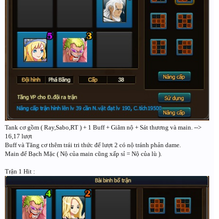
Tank cơ gồm ( Ray,Sabo,RT ) + 1 Buff + Giãm nộ + Sát thương và main. -->
16,17 lượt
Buff và Tăng cơ thêm trái tri thức để lượt 2 có nộ tránh phản dame.
Main để Bạch Mặc ( Nộ của main cũng xấp sỉ = Nộ của lù ).
Trận 1 Hit :