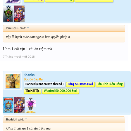
TeiouRyuu said:
↑
vậy là bạch mặc damage to hơn quyền pháp à
Uhm 1 cái xịn 1 cái ăn trộm mà
7 Tháng mười một 2018
Shanks
Độc Cô Cầu Bại
Banned (cant create thread )
Băng Mũ Rơm Haki
Tân Tinh Biển Đông
Tân Hải Tặc
Wanted 50.000.000 Beri
Shaddoll said:
↑
Uhm 1 cái xịn 1 cái ăn trộm mà