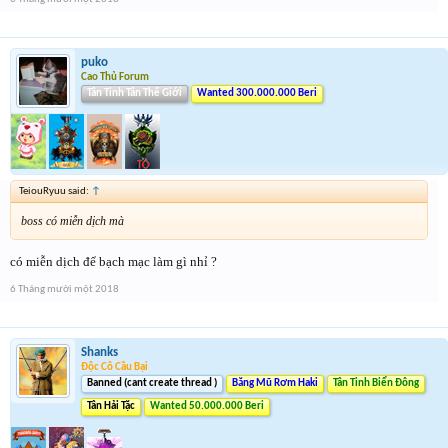
puko
Cao Thủ Forum
Tân Tinh Tân Thế Giới
Wanted 300.000.000 Beri
TeiouRyuu said:
↑
boss có miễn dịch mà
có miễn dịch để bạch mạc làm gì nhỉ ?
6 Tháng mười một 2018
Shanks
Độc Cô Cầu Bại
Banned (cant create thread )
Băng Mũ Rơm Haki
Tân Tinh Biển Đông
Tân Hải Tặc
Wanted 50.000.000 Beri