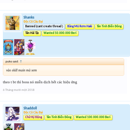
Shanks
Độc Cô Cầu Bại
Banned (cant create thread )
Băng Mũ Rơm Haki
Tân Tinh Biển Đông
Tân Hải Tặc
Wanted 50.000.000 Beri
puko said:
↑
vào skill main mà xem
theo t bt thì boss nó miễn dịch hết các hiệu ứng
6 Tháng mười một 2018
Shaddoll
Độc Cô Cầu Bại
Chữ Ký Động
Tân Tinh Biển Đông
Wanted 100.000.000 Beri