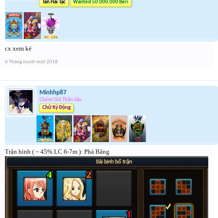
Tân Hải Tặc
Wanted 50.000.000 Beri
cx xem ké
6 Tháng mười một 2018
Minhhp87
Chém Gió Thần Sầu
Chữ Ký Động
Trận hình ( ~ 45% LC 6-7m ): Phá Băng