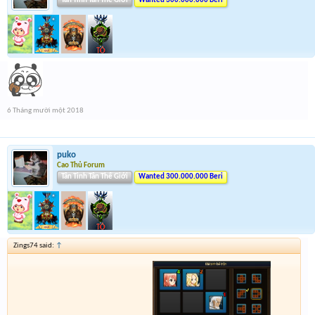
Tân Tinh Tân Thế Giới
Wanted 300.000.000 Beri
6 Tháng mười một 2018
puko
Cao Thủ Forum
Tân Tinh Tân Thế Giới
Wanted 300.000.000 Beri
Zings74 said:
↑