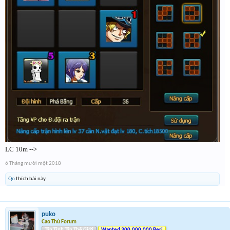
LC 10m -->
6 Tháng mười một 2018
Qo
thích bài này.
puko
Cao Thủ Forum