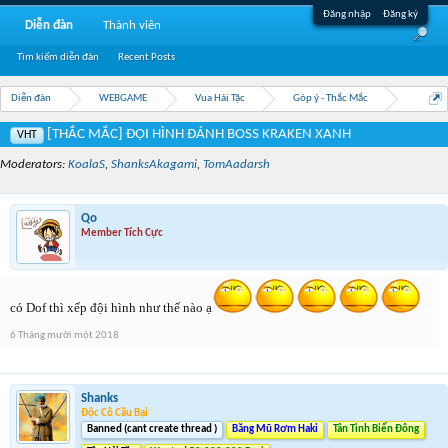
Đăng nhập
Đăng ký
Diễn đàn
Thành viên
Tìm kiếm diễn đàn
Recent Posts
Diễn đàn
WEBGAME
Vua Hải Tặc
Góp ý - Thắc Mắc
[THẮC MẮC] ĐỘI HÌNH ĐÁNH BOSS KRAKEN XANH
VHT
Moderators:
KoalaS
,
ShanksAkagami
,
TomAadarsh
Qo
Member Tích Cực
có Dof thì xếp đội hình như thế nào ạ
6 Tháng mười một 2018
Shanks
Độc Cô Cầu Bại
Banned (cant create thread )
Băng Mũ Rơm Haki
Tân Tinh Biển Đông