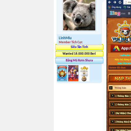
LinhMiu
Member Tích Cực
Siêu Tân Tinh
Wanted 16.000.000 Beri
Băng Mũ Rơm Shura