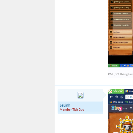
PML
,
29 Tháng tá
LeLinh
Member Tích Cực