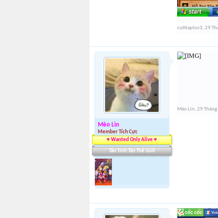
cutitaplov3
,
29 Th
Mèo Lìn
,
29 Tháng
Mèo Lìn
Member Tích Cực
♥ Wanted Only Alive ♥
Tân Tinh Tân Thế Giới