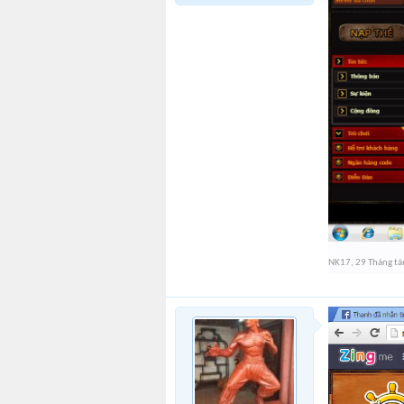
NK17
,
29 Tháng t