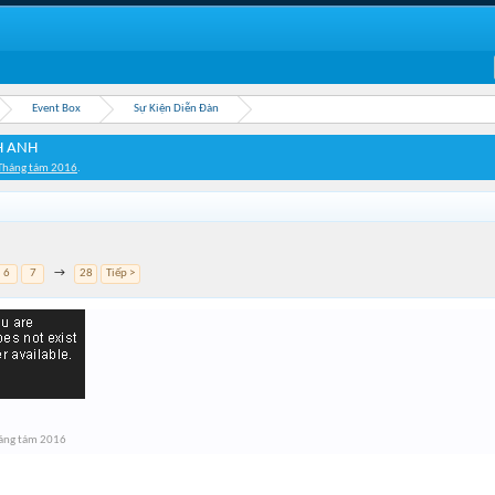
Event Box
Sự Kiện Diễn Đàn
H ANH
Tháng tám 2016
.
6
7
→
28
Tiếp >
áng tám 2016