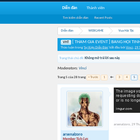
Diễn đàn
Thành viên
Tìm kiếm diễn đàn
Recent Posts
Diễn đàn
WEBGAME
Vua Hải Tặc
[ THAM GIA EVENT ] BANG HỘI TIN
VHT
Thảo luận trong '
Sự Kiện Diễn Đàn
' bắt đầu bởi
Vinci
,
29 
Trạng thái chủ đề:
Không mở trả lời sau này.
Moderators:
Vinci
Trang 5 của 28 trang
< Trước
1
←
3
4
5
arsenalzoro
,
29 Th
arsenalzoro
Member Tích Cực