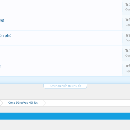
Trả
Đọc
Trả
ồng
Đọc
Trả
iên phú
Đọc
Trả
Đọc
Trả
n
Đọc
Tùy chọn hiển thị chủ đề
Cộng Đồng Vua Hải Tặc