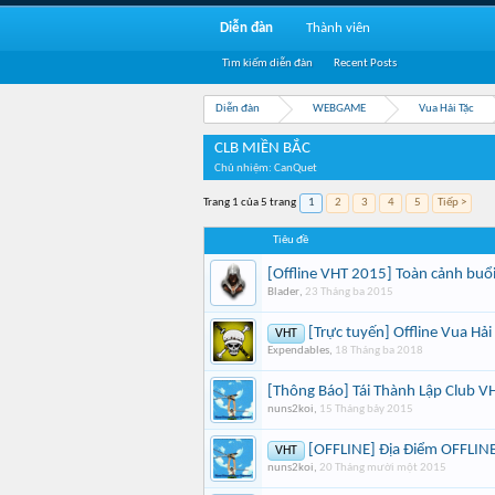
Diễn đàn
Thành viên
Tìm kiếm diễn đàn
Recent Posts
Diễn đàn
WEBGAME
Vua Hải Tặc
CLB MIỀN BẮC
Chủ nhiệm: CanQuet
Trang 1 của 5 trang
1
2
3
4
5
Tiếp >
Tiêu đề
[Offline VHT 2015] Toàn cảnh buổi
Blader
,
23 Tháng ba 2015
[Trực tuyến] Offline Vua Hải
VHT
Expendables
,
18 Tháng ba 2018
[Thông Báo] Tái Thành Lập Club V
nuns2koi
,
15 Tháng bảy 2015
[OFFLINE] Địa Điểm OFFLIN
VHT
nuns2koi
,
20 Tháng mười một 2015