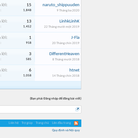
 lời:
15
naruto_shippuuden
:
1,848
9 Tháng ba 2020
 lời:
13
LinhkLinhK
:
1,452
22 Tháng mười một 2019
 lời:
1
J-Fla
:
918
20 Tháng chín 2019
 lời:
3
DifferentHeaven
:
585
8 Tháng mười 2018
 lời:
6
htnet
:
1,058
14 Tháng chín 2018
(Bạn phải Đăng nhập để đăng bài viết)
Liên hệ
Trợ giúp
Trang chủ
Lên đầu trang
Quy định và Nội quy