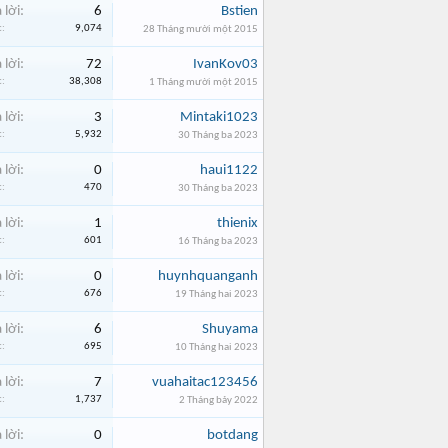
 lời:
6
Bstien
:
9,074
28 Tháng mười một 2015
 lời:
72
IvanKov03
:
38,308
1 Tháng mười một 2015
 lời:
3
Mintaki1023
:
5,932
30 Tháng ba 2023
 lời:
0
haui1122
:
470
30 Tháng ba 2023
 lời:
1
thienix
:
601
16 Tháng ba 2023
 lời:
0
huynhquanganh
:
676
19 Tháng hai 2023
 lời:
6
Shuyama
:
695
10 Tháng hai 2023
 lời:
7
vuahaitac123456
:
1,737
2 Tháng bảy 2022
 lời:
0
botdang