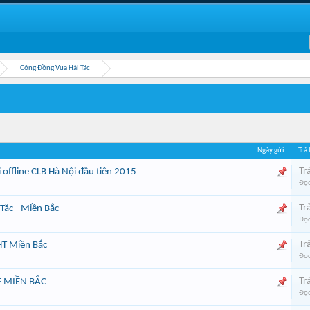
Cộng Đồng Vua Hải Tặc
Ngày gửi
Trả 
Trả
 offline CLB Hà Nội đầu tiên 2015
Đọc
Trả
 Tặc - Miền Bắc
Đọc
Trả
HT Miền Bắc
Đọc
Trả
E MIỀN BẮC
Đọc