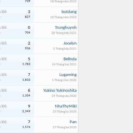
:
739
18 Tháng năm 2022
 lời:
3
botdang
:
827
18 Tháng năm 2022
 lời:
0
Trunghuynh
:
704
28 Tháng bảy 2021
 lời:
2
Jocelyn
:
936
2 Tháng bảy 2021
 lời:
5
Belinda
:
1,783
24 Tháng hai 2021
 lời:
7
Lugaming
:
1,832
5 Tháng chín 2020
 lời:
6
Yukino Yukinoshita
:
1,104
29 Tháng sáu 2020
 lời:
9
NhaThyMiki
:
2,349
23 Tháng tư 2020
 lời:
7
Pan
:
1,576
27 Tháng ba 2020