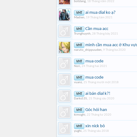
botdang
,
18 Tháng năm 2022
ai mua dial ko ạ?
VHT
Madien
,
19 Tháng tám 2021
Cần mua acc
VHT
Trunghuynh
,
28 Tháng bảy 2021
mình cần mua acc ở Khu vự
VHT
naruto_shippuuden
,
9 Tháng ba 2020
mua code
VHT
Nori
,
24 Tháng hai 2021
mua code
VHT
vuanz
,
25 Tháng mười một 2018
ai bán dial k?!
VHT
Darks535
,
25 Tháng sáu 2020
Góc hỏi han
VHT
kimoghi
,
22 Tháng tư 2020
xin nick bỏ
VHT
yughi
,
25 Tháng sáu 2018