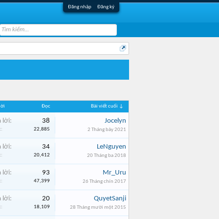
Đăng nhập
Đăng ký
lời
Đọc
Bài viết cuối ↓
 lời:
38
Jocelyn
:
22,885
2 Tháng bảy 2021
 lời:
34
LeNguyen
:
20,412
20 Tháng ba 2018
 lời:
93
Mr_Uru
:
47,399
26 Tháng chín 2017
 lời:
20
QuyetSanji
:
18,109
28 Tháng mười một 2015