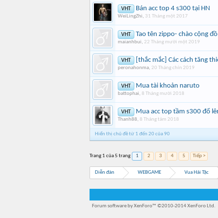
Bán acc top 4 s300 tại HN
VHT
WeiLingZhi
,
31 Tháng một 2017
Tao tên zippo- chào cộng đ
VHT
maianhbui
,
22 Tháng mười một 2019
[thắc mắc] Các cách tăng th
VHT
peronahonma
,
20 Tháng chín 2019
Mua tài khoản naruto
VHT
battophai
,
8 Tháng mười 2018
Mua acc top tầm s300 đổ lê
VHT
Thanh88
,
8 Tháng tám 2018
Hiển thị chủ đề từ 1 đến 20 của 90
Trang 1 của 5 trang
1
2
3
4
5
Tiếp >
Diễn đàn
WEBGAME
Vua Hải Tặc
Forum software by XenForo™
©2010-2014 XenForo Ltd.