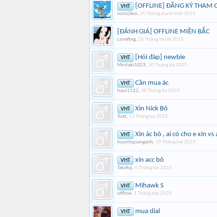
[OFFLINE] ĐĂNG KÝ THAM 
VHT
nuns2koi
,
20 Tháng mười một 2015
[ĐÁNH GIÁ] OFFLINE MIỀN BẮC
Lovefing
,
25 Tháng mười 2015
[Hỏi đáp] newbie
VHT
Mintaki1023
,
30 Tháng ba 2023
Cần mua ác
VHT
haui1122
,
30 Tháng ba 2023
Xin Nick Bỏ
VHT
Tuat
,
15 Tháng ba 2023
Xin ác bỏ , ai có cho e xin vs 
VHT
huynhquanganh
,
19 Tháng hai 2023
xin acc bỏ
VHT
Takafuj
,
6 Tháng hai 2023
Mihawk S
VHT
offline
,
1 Tháng bảy 2022
mua dial
VHT