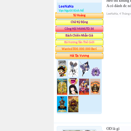
Heo thì khủng n
A có đánh đc n
LeeNaNa
Vạn Người Kính Nể
LeeNaNa
,
4 Tháng
Tứ Hoàng
Chữ Ký Động
Công Hội MANUTD.S4
Bách Chiến Nhẫn Giả
Bá Vương Tân Thế Giới
Wanted 800.000.000 Beri
Hải Tặc Vương
OD là gì