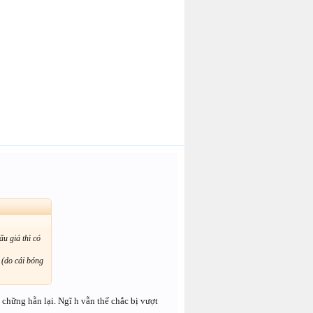
u giá thì có
 (do cái bóng
chững hẵn lại. Ngĩ h vẫn thế chắc bị vượt