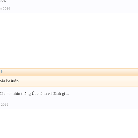
hôi.
ăm 2016
↑
báo kìa hoho
đâu =.= nhìn thằng Út chênh v.l đánh gì ...
m 2016