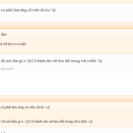
 có phải làm ứng cử viên rồi ko =))
 lắm
c
sà với heo sv a nữa
rồi nói làm gì a =)) Có bánh rán với heo đối trọng với a thôi =))
g năm 2016
↑
 có phải làm ứng cử viên rồi ko =))
rồi nói làm gì a =)) Có bánh rán với heo đối trọng với a thôi =))