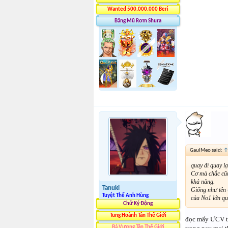
Wanted 500.000.000 Beri
Băng Mũ Rơm Shura
GauIMeo said:
quay đi quay l
Cơ mà chắc cũn
khả năng.
Tanuki
Giống như tên
Tuyệt Thế Anh Hùng
của No1 lớn qu
Chữ Ký Động
Tung Hoành Tân Thế Giới
đọc mấy ƯCV th
Bá Vương Tân Thế Giới