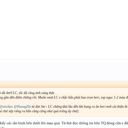
↑
ại đã 4m9 LC, tốc độ cũng ánh sáng thật.
g gần đến điểm chững rồi. Muốn vượt LC e chắc hắn phải bao trọn beri, exp ngọc 1-2 mùa đấ
@mickies
@HuangZhi
từ đợt 3m+ LC chững khá lâu đến khi bung ra ăn beri mới cải thiện đc
á chứ xếp riêng ra hắn cũng cứng như quả trứng ấy chứ).
ấy các tân binh bên dưới lên mau quá. Từ đợt đọc thông tin bên TQ đóng cửa e đã 