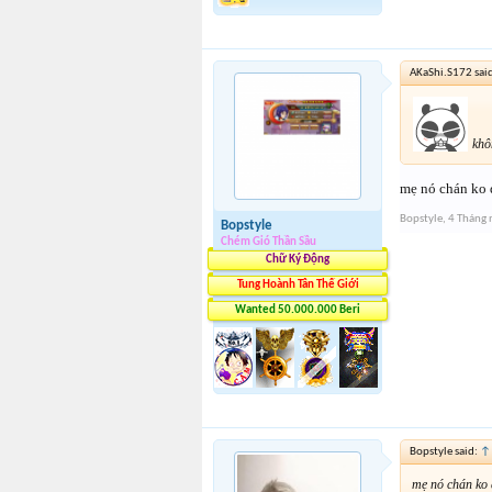
AKaShi.S172 sai
khôn
mẹ nó chán ko 
Bopstyle
,
4 Tháng
Bopstyle
Chém Gió Thần Sầu
Chữ Ký Động
Tung Hoành Tân Thế Giới
Wanted 50.000.000 Beri
Bopstyle said:
↑
mẹ nó chán ko 