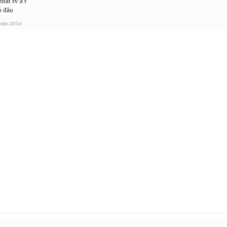
hất sv a r
ó đâu
 năm 2016