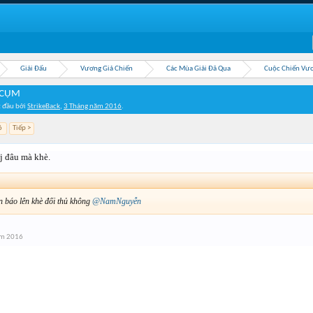
Giải Đấu
Vương Giả Chiến
Các Mùa Giải Đã Qua
Cuộc Chiến Vươ
 CỤM
t đầu bởi
StrikeBack
,
3 Tháng năm 2016
.
6
Tiếp >
 j đâu mà khè.
n báo lên khè đối thủ không
@NamNguyễn
ăm 2016