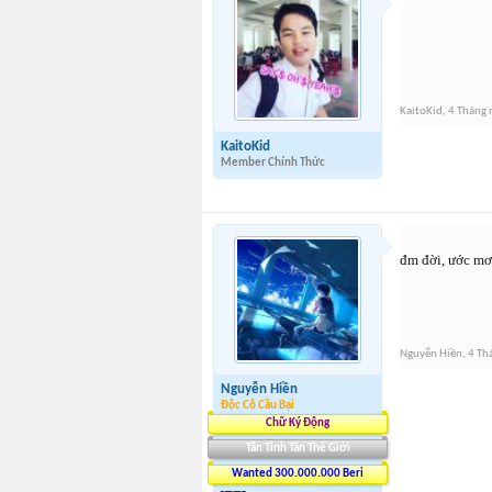
KaitoKid
,
4 Tháng
KaitoKid
Member Chính Thức
đm đời, ước mơ
Nguyễn Hiền
,
4 Th
Nguyễn Hiền
Độc Cô Cầu Bại
Chữ Ký Động
Tân Tinh Tân Thế Giới
Wanted 300.000.000 Beri