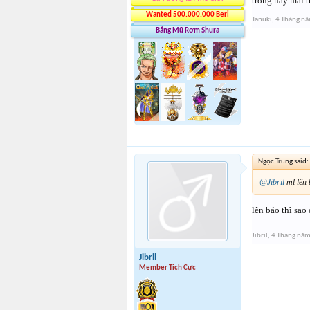
trong nay mai t
Wanted 500.000.000 Beri
Tanuki
,
4 Tháng n
Băng Mũ Rơm Shura
Ngọc Trung said:
@Jibril
ml lên 
lên báo thì sao 
Jibril
,
4 Tháng nă
Jibril
Member Tích Cực