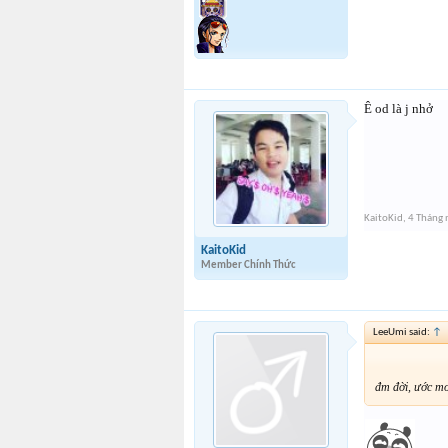
Ê od là j nhở
KaitoKid
,
4 Tháng
KaitoKid
Member Chính Thức
LeeUmi said:
↑
đm đời, ước m