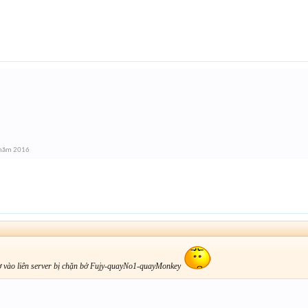
 năm 2016
ơ vào liên server bị chặn bở Fujy-quayNo1-quayMonkey