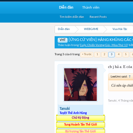
Diễn đàn
Thành viên
Tìm kiếm diễn đàn
Recent Posts
Diễn đàn
WEBGAME
Vua Hải Tặc
[ỨNG CỬ VIÊN] HÀNG KHỦNG CÁC
VHT
Thảo luận trong '
Cuộc Chiến Vương Giả - Mùa Thứ 13
' bắ
Trang 3 của 6 trang
< Trước
1
2
3
4
5
cb j hả a. E cóa
LeeUmi said:
↑
Có nên úp chiế
Tanuki
,
4 Tháng n
Tanuki
Tuyệt Thế Anh Hùng
Chữ Ký Động
Tung Hoành Tân Thế Giới
Bá Vương Tân Thế Giới