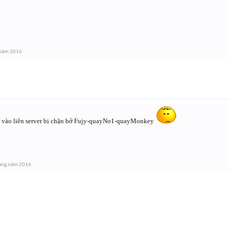
 năm 2016
 vào liên server bị chặn bở Fujy-quayNo1-quayMonkey
áng năm 2016