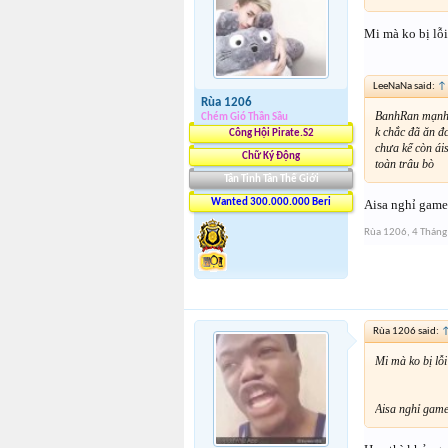
Mi mà ko bị lỗi
LeeNaNa said:
↑
Rùa 1206
BanhRan mạnh
Chém Gió Thần Sầu
k chắc đã ăn đ
Công Hội Pirate.S2
chưa kể còn ái
Chữ Ký Động
toàn trâu bò
Tân Tinh Tân Thế Giới
Aisa nghỉ game 
Wanted 300.000.000 Beri
Rùa 1206
,
4 Thán
Rùa 1206 said:
Mi mà ko bị lỗi
Aisa nghỉ game 