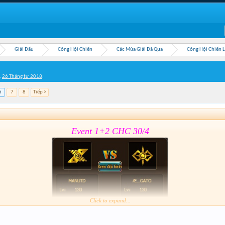
Giải Đấu
Công Hội Chiến
Các Mùa Giải Đã Qua
Công Hội Chiến 
,
26 Tháng tư 2018
.
6
7
8
Tiếp >
Event 1+2 CHC 30/4
Click to expand...
Form :
https://goo.gl/wDThNc