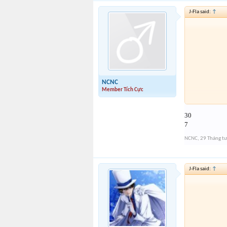
J-Fla said:
↑
NCNC
Member Tích Cực
30
7
NCNC
,
29 Tháng t
Mọi ngườ
quote và
J-Fla said:
↑