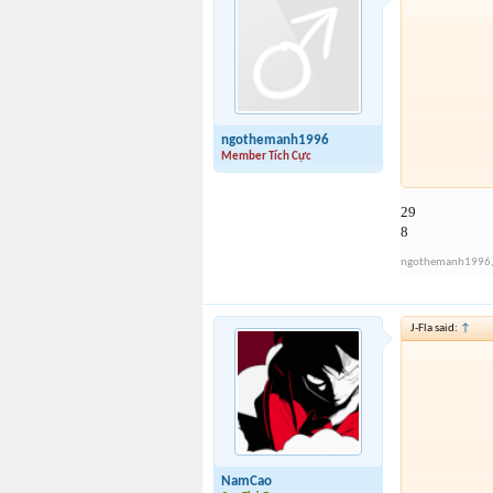
ngothemanh1996
Member Tích Cực
29
8
ngothemanh1996
Mọi ngườ
quote và
J-Fla said:
↑
NamCao