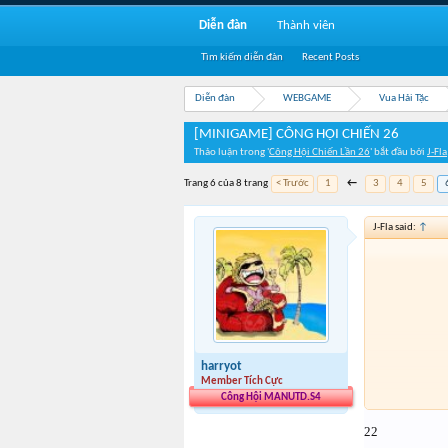
Diễn đàn
Thành viên
Tìm kiếm diễn đàn
Recent Posts
Diễn đàn
WEBGAME
Vua Hải Tặc
[MINIGAME] CÔNG HỘI CHIẾN 26
Thảo luận trong '
Công Hội Chiến Lần 26
' bắt đầu bởi
J-Fla
Trang 6 của 8 trang
< Trước
1
←
3
4
5
J-Fla said:
↑
harryot
Member Tích Cực
Công Hội MANUTD.S4
22