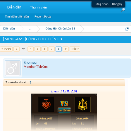
Đăng nhập
Đăng ký
Diễn đàn
Thành viên
Tìm kiếm diễn đàn
Recent Posts
Diễn đàn
...
Công Hội Chiến Lần 33
[MINIGAME]CÔNG HỘI CHIẾN 33
< Trước
1
←
4
5
6
7
8
9
Tiếp >
khomau
Member Tích Cực
TomAadarsh said:
↑
Event 1 CHC 23/4