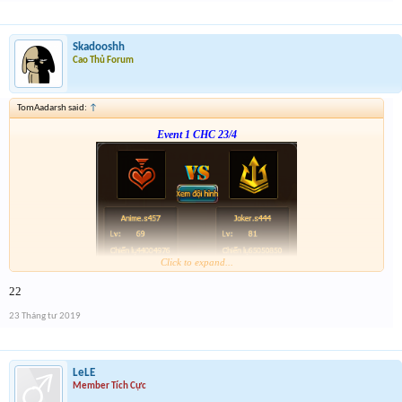
đã điền trong form
Skadooshh
Cao Thủ Forum
TomAadarsh said:
↑
Event 1 CHC 23/4
Click to expand...
Form :
https://bitly.vn/26pp
22
23 Tháng tư 2019
LeLE
Member Tích Cực