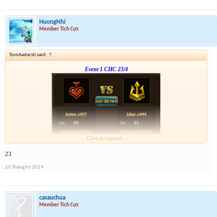
HuongNhi
Member Tích Cực
TomAadarsh said:
↑
Event 1 CHC 23/4
Click to expand...
Form :
https://bitly.vn/26pp
23
23 Tháng tư 2019
casauchua
Member Tích Cực