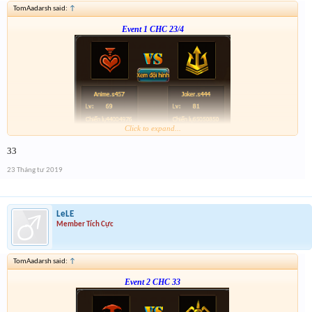
TomAadarsh said:
↑
Event 1 CHC 23/4
Click to expand...
Form :
https://bitly.vn/26pp
33
23 Tháng tư 2019
LeLE
Member Tích Cực
TomAadarsh said:
↑
Event 2 CHC 33