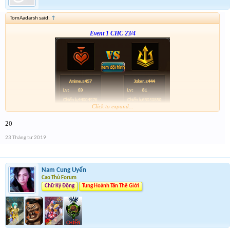
TomAadarsh said:
↑
Event 1 CHC 23/4
Click to expand...
Form :
https://bitly.vn/26pp
20
23 Tháng tư 2019
Nam Cung Uyển
Cao Thủ Forum
Chữ Ký Động
Tung Hoành Tân Thế Giới