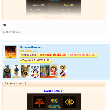
Click to expand...
Form :
https://bitly.vn/26pp
28
23 Tháng tư 2019
DifferentHeaven
Độc Cô Cầu Bại
Chữ Ký Động
Tung Hoành Tân Thế Giới
Bá Vương Tân Thế Giới
Công Hội AE...GATO.S145
TomAadarsh said:
↑
Event 2 CHC 33