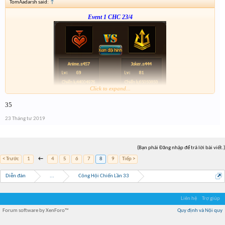
TomAadarsh said:
↑
Event 1 CHC 23/4
Click to expand...
Form :
https://bitly.vn/26pp
35
23 Tháng tư 2019
(Bạn phải Đăng nhập để trả lời bài viết.)
< Trước
1
←
4
5
6
7
8
9
Tiếp >
Diễn đàn
...
Công Hội Chiến Lần 33
Liên hệ
Trợ giúp
Forum software by XenForo™
Quy định và Nội quy