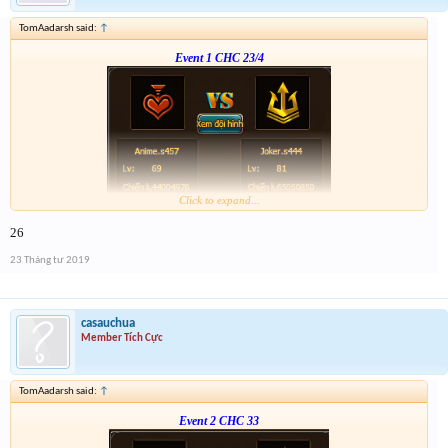
TomAadarsh said:
↑
Event 1 CHC 23/4
Click to expand...
Form :
https://bitly.vn/26pp
26
23 Tháng tư 2019
casauchua
Member Tích Cực
TomAadarsh said:
↑
Event 2 CHC 33