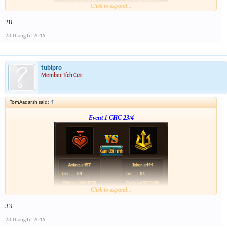
Click to expand...
Form :
https://bitly.vn/26pp
28
23 Tháng tư 2019
tubipro
Member Tích Cực
TomAadarsh said:
↑
Event 1 CHC 23/4
Click to expand...
Form :
https://bitly.vn/26pp
33
23 Tháng tư 2019