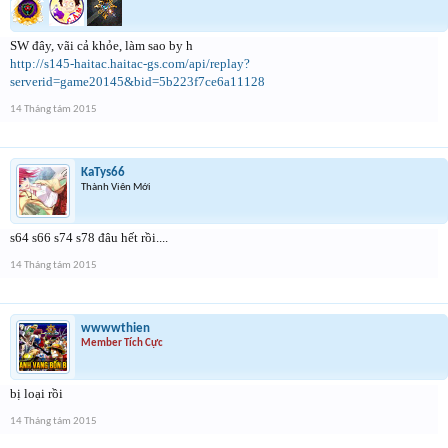
SW đây, vãi cả khỏe, làm sao by h
http://s145-haitac.haitac-gs.com/api/replay?
serverid=game20145&bid=5b223f7ce6a11128
14 Tháng tám 2015
KaTys66
Thành Viên Mới
s64 s66 s74 s78 đâu hết rồi....
14 Tháng tám 2015
wwwwthien
Member Tích Cực
bị loại rồi
14 Tháng tám 2015