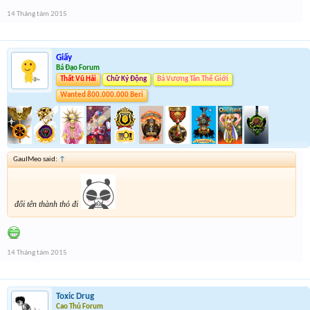
14 Tháng tám 2015
Giấy
Bá Đạo Forum
Thất Vũ Hải
Chữ Ký Động
Bá Vương Tân Thế Giới
Wanted 800.000.000 Beri
GauIMeo said:
↑
đổi tên thành thỏ đi
14 Tháng tám 2015
Toxic Drug
Cao Thủ Forum