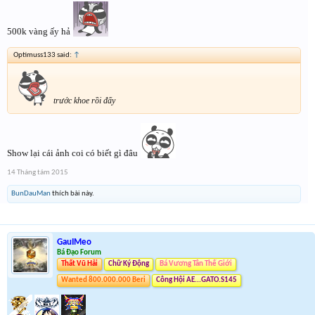
500k vàng ấy hả
Optimuss133 said:
↑
trước khoe rồi đấy
Show lại cái ảnh coi có biết gì đâu
14 Tháng tám 2015
BunDauMan
thích bài này.
GauIMeo
Bá Đạo Forum
Thất Vũ Hải
Chữ Ký Động
Bá Vương Tân Thế Giới
Wanted 800.000.000 Beri
Công Hội AE...GATO.S145