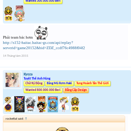
Wanted 300.000.000 Beri
Phải team bác hơm
http://s152-haitac.haitac-gs.com/api/replay?
serverid=game20152&bid=ZDZ_ccdf76c4988f04f2
14 Tháng tám 2015
Kyoza
Tuyệt Thế Anh Hùng
Chữ Ký Động
Băng Mũ Rơm Haki
Tung Hoành Tân Thế Giới
Wanted 600.000.000 Beri
Đẳng Cấp Design
rockettal said:
↑