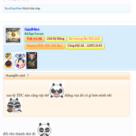
BunDauMan
thích bài này.
GauIMeo
Bá Đạo Forum
Thất Vũ Hải
Chữ Ký Động
Bá Vương Tân Thế Giới
Wanted 800.000.000 Beri
Công Hội AE...GATO.S145
HuangZhi said:
↑
sao kỳ TĐC nào cũng vậy thế
thằng rùa đó có gì hơn mình nhỉ
đổi tên thành thỏ đi