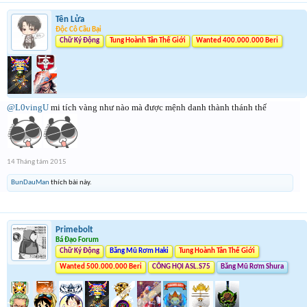
Tên Lửa
Độc Cô Cầu Bại
Chữ Ký Động
Tung Hoành Tân Thế Giới
Wanted 400.000.000 Beri
@L0vingU
mi tích vàng như nào mà được mệnh danh thành thánh thế
14 Tháng tám 2015
BunDauMan
thích bài này.
Primebolt
Bá Đạo Forum
Chữ Ký Động
Băng Mũ Rơm Haki
Tung Hoành Tân Thế Giới
Wanted 500.000.000 Beri
CÔNG HỘI ASL.S75
Băng Mũ Rơm Shura