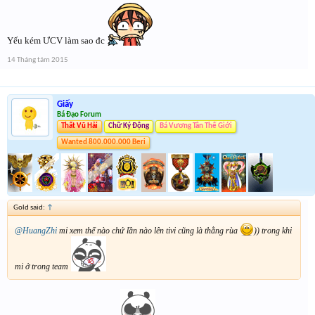
Yếu kém ƯCV làm sao đc
14 Tháng tám 2015
Giấy
Bá Đạo Forum
Thất Vũ Hải
Chữ Ký Động
Bá Vương Tân Thế Giới
Wanted 800.000.000 Beri
Gold said:
↑
@HuangZhi
mi xem thế nào chứ lần nào lên tivi cũng là thằng rùa
)) trong khi
mi ở trong team