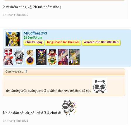
2 tỷ điểm cũng kệ, 2k mà nhằm nhò j.
14 Tháng tám 2015
MrCoffeeLOv3
Bá Đạo Forum
Chữ Ký Động
Tung Hoành Tân Thế Giới
Wanted 700.000.000 Beri
GauIMeo said:
↑
tìm đường trốn xuống cụm 3 ta đánh thử xem mi khỏe cỡ nào
Ko đc đâu sói ak, sói cứ ở 3-4 chơi đi
14 Tháng tám 2015