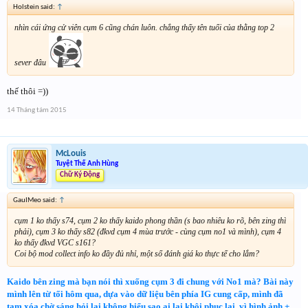
Holstein said:
↑
nhìn cái ứng cử viên cụm 6 cũng chán luôn. chẳng thấy tên tuổi của thằng top 2
sever đâu
thế thôi =))
14 Tháng tám 2015
McLouis
Tuyệt Thế Anh Hùng
Chữ Ký Động
GauIMeo said:
↑
cụm 1 ko thấy s74, cụm 2 ko thấy kaido phong thần (s bao nhiêu ko rõ, bên zing thì
phải), cụm 3 ko thấy s82 (đkvd cụm 4 mùa trước - cùng cụm no1 và mình), cụm 4
ko thấy đkvd VGC s161?
Coi bộ mod collect info ko đầy đủ nhỉ, một số đánh giá ko thực tế cho lắm?
Kaido bên zing mà bạn nói thì xuống cụm 3 đi chung với No1 mà? Bài này
mình lên từ tối hôm qua, dựa vào dữ liệu bên phía IG cung cấp, mình đã
tạm xóa chờ sáng hỏi lại không hiểu sao ai lại khôi phục lại, vì hình ảnh +