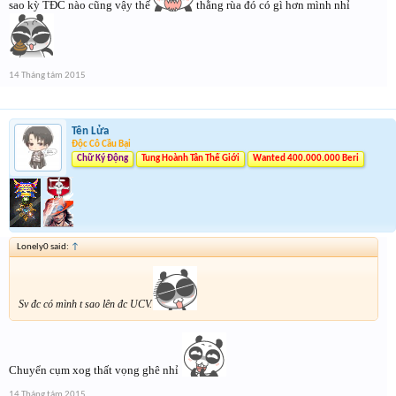
sao kỳ TĐC nào cũng vậy thế
thằng rùa đó có gì hơn mình nhỉ
14 Tháng tám 2015
Tên Lửa
Độc Cô Cầu Bại
Chữ Ký Động
Tung Hoành Tân Thế Giới
Wanted 400.000.000 Beri
Lonely0 said:
↑
Sv đc có mình t sao lên đc UCV.
Chuyển cụm xog thất vọng ghê nhỉ
14 Tháng tám 2015