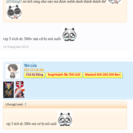
@L0vingU
mi tích vàng như nào mà được mệnh danh thành thánh thế
vip 5 tích dc 500v mà cứ bị nói suốt
14 Tháng tám 2015
Tên Lửa
Độc Cô Cầu Bại
Chữ Ký Động
Tung Hoành Tân Thế Giới
Wanted 400.000.000 Beri
L0vingU said:
↑
vip 5 tích dc 500v mà cứ bị nói suốt