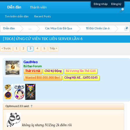
Đăng nhập
Đăng ký
Diễn đàn
Thành viên
Tìm kiếm diễn đàn
Recent Posts
Diễn đàn
...
Các Mùa Giải Đã Qua
Tổ Đội Chiến Lần 6
[TĐC6] ỨNG CỬ VIÊN TĐC LIÊN SERVER LẦN 6
< Trước
1
2
3
4
5
Tiếp >
GauIMeo
Bá Đạo Forum
Thất Vũ Hải
Chữ Ký Động
Bá Vương Tân Thế Giới
Wanted 800.000.000 Beri
Công Hội AE...GATO.S145
Optimuss133 said:
↑
không lq nhưng N1Zing 2k điểm rồi