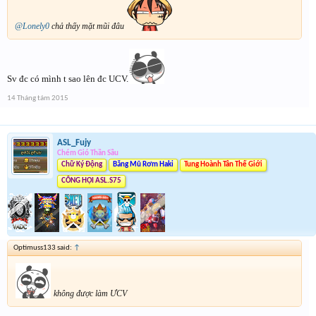
@Lonely0
chả thấy mặt mũi đâu
Sv đc có mình t sao lên đc UCV.
14 Tháng tám 2015
ASL_Fujy
Chém Gió Thần Sầu
Chữ Ký Động
Băng Mũ Rơm Haki
Tung Hoành Tân Thế Giới
CÔNG HỘI ASL.S75
Optimuss133 said:
↑
không được làm ƯCV