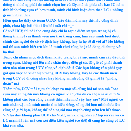
thông tin không phải do mình chọn lọc và lấy, mà do phía các bạn IG nắm
tình hình từng cụm rõ hơn mình, mình chỉ bình luận dưa theo LC + những
gì mình biết thôi.
Hôm qua ko thấy có team OTAN, bảo đảm hôm nay thế nào cũng dính
phốt, chưa kịp hỏi thì ai lên bài mất rồi =_=
Còn về UCV, thì nói cho cùng đây chỉ là topic điểm sơ qua trang bị và
thông tin một vài thành viên nổi trội trong cụm, làm sao mình biết được
chính xác người đó có vô địch hay không, hay là họ sẽ đi với ai? Họ không
nói thì sao mình biết trừ khi là mình chơi cùng hoặc là đang đi chung với
họ thôi.
Topic chỉ nhằm mục đích tham khảo trang bị và sức mạnh của các đấu thủ
trong cụm, không nói lên chắc chắn được điều gì cả, đó giờ có phải thanh
niên nào nằm trong UCV cũng vô địch đâu? Các bạn không cần phải gay
gắt quá việc có xuất hiện trong UCV hay không, hay là các thanh niên
trong UCV có đi cùng nhau hay không, mình cũng đã ghi rõ là "phỏng
đoán" mà
Thêm nữa, UCV mỗi cụm chỉ chọn ra một số, đừng hỏi tại sao mà "sao
cụm này có người này không có người kia", cho dù có chọn ra ai đi nữa
không phải các bạn cũng vẫn sẽ thắc mắc như vậy hay sao? Mỗi người có
một nhân vật mà mình muốn tìm hiểu riêng, số người bọn mình đưa lên
cũng có giới hạn, không thể nào người nào mạnh cũng ném lên hết được.
Với lại đây không phải UCV cho VGC, nên không phải cứ top server và có
LC mạnh là lên, mà còn xét điểu kiện người (có thể) đi cùng họ cũng có LC
khá cao nữa.