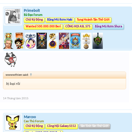
Primebolt
Bá Đạo Forum
Chữ Ký Động
Băng Mũ Rơm Haki
Tung Hoành Tân Thế Giới
Wanted 500.000.000 Beri
CÔNG HỘI ASL.S75
Băng Mũ Rơm Shura
wwwwthien said:
↑
bị loại rồi
14 Tháng tám 2015
Marcoo
Cao Thủ Forum
Chữ Ký Động
Công Hội Galaxy.S152
Tân Tinh Tân Thế Giới