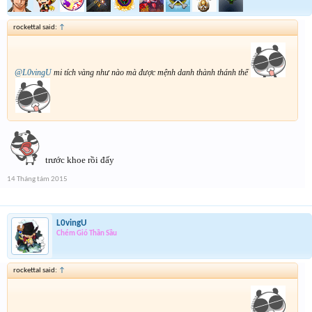
rockettal said:
↑
@L0vingU
mi tích vàng như nào mà được mệnh danh thành thánh thế
trước khoe rồi đấy
14 Tháng tám 2015
L0vingU
Chém Gió Thần Sầu
rockettal said:
↑