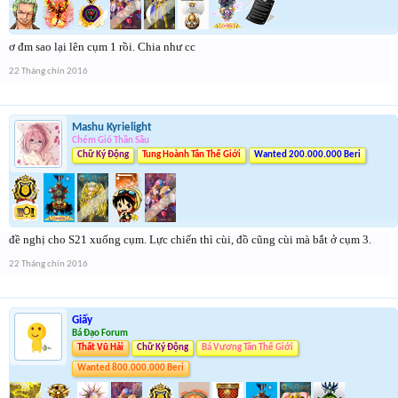
ơ đm sao lại lên cụm 1 rồi. Chia như cc
22 Tháng chín 2016
Mashu Kyrielight
Chém Gió Thần Sầu
Chữ Ký Động
Tung Hoành Tân Thế Giới
Wanted 200.000.000 Beri
đề nghị cho S21 xuống cụm. Lực chiến thì cùi, đồ cũng cùi mà bắt ở cụm 3.
22 Tháng chín 2016
Giấy
Bá Đạo Forum
Thất Vũ Hải
Chữ Ký Động
Bá Vương Tân Thế Giới
Wanted 800.000.000 Beri