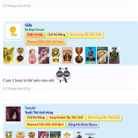
22 Tháng chín 2016
Giấy
Bá Đạo Forum
Thất Vũ Hải
Chữ Ký Động
Bá Vương Tân Thế Giới
Wanted 800.000.000 Beri
Cụm 1 hoài là thế méo nào nhỉ
22 Tháng chín 2016
Tanuki
Tuyệt Thế Anh Hùng
Chữ Ký Động
Tung Hoành Tân Thế Giới
Bá Vương Tân Thế Giới
Wanted 500.000.000 Beri
Băng Mũ Rơm Shura