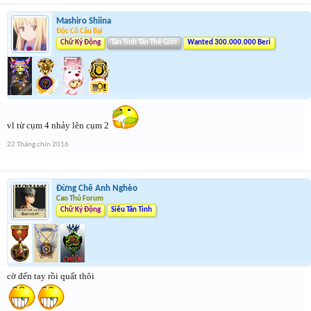
Mashiro Shiina
Độc Cô Cầu Bại
Chữ Ký Động
Tân Tinh Tân Thế Giới
Wanted 300.000.000 Beri
vl từ cụm 4 nhảy lên cụm 2
22 Tháng chín 2016
Đừng Chê Anh Nghèo
Cao Thủ Forum
Chữ Ký Động
Siêu Tân Tinh
cờ đến tay rồi quất thôi