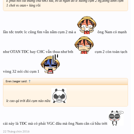
E phải nói cái thằng cha 6m3 kìa, éo ai ngần đó lc xuống cụm 2 bg,đóng đinh cụm
1 chơi vs otan+ king rồi
lần tđc trước lc cũng 6m vẫn nằm cụm 2 mà a
ông Nam có mạnh
như OTAN TĐC hay CHC vẫn thua như bth
cụm 2 còn toàn tạch
vòng 32 nói chi cụm 1
Eren Jaeger said:
↑
lc cao qá trời đòi cụm nào nữa
cái này là TĐC mà có phải VGC đâu mà ông Nam cân cả bầu trời
22 Tháng chín 2016