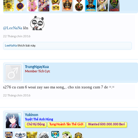
@LeeNaNa
lên
22 Tháng chín 2016
LeeNaNa
thích bài này.
TrungNgayXua
Member Tích Cực
s276 cu cum 6 woai zay sao ma song,.. cho xin xuong cum 7 de =.=
22 Tháng chín 2016
Yukinon
Tuyệt Thế Anh Hùng
Chữ Ký Động
Tung Hoành Tân Thế Giới
Wanted 600.000.000 Beri