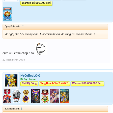
Wanted 16.000.000 Beri
QuayTobi said:
↑
đề nghị cho S21 xuống cụm. Lực chiến thì cùi, đồ cũng cùi mà bắt ở cụm 3.
cụm 4 0 chứa chấp nha
22 Tháng chín 2016
MrCoffeeLOv3
Bá Đạo Forum
Chữ Ký Động
Tung Hoành Tân Thế Giới
Wanted 700.000.000 Beri
Yukinon said:
↑