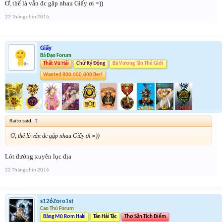
Ơ, thế là vẫn đc gặp nhau Giấy ơi =))
22 Tháng chín 2016
Giấy
Bá Đạo Forum
Thất Vũ Hải
Chữ Ký Động
Bá Vương Tân Thế Giới
Wanted 800.000.000 Beri
Raito said:
↑
Ơ, thế là vẫn đc gặp nhau Giấy ơi =))
Lót đường xuyên lục địa
22 Tháng chín 2016
s126Zoro1st
Cao Thủ Forum
Băng Mũ Rơm Haki
Tân Hải Tặc
Thợ Săn Tích Điểm