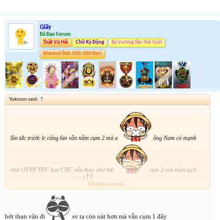
Giấy
Bá Đạo Forum
Thất Vũ Hải
Chữ Ký Động
Bá Vương Tân Thế Giới
Wanted 800.000.000 Beri
Yukinon said:
↑
lần tđc trước lc cũng 6m vẫn nằm cụm 2 mà a
ông Nam có mạnh
như OTAN TĐC hay CHC vẫn thua như bth
cụm 2 còn toàn tạch
Click to expand...
vòng 32 nói chi cụm 1
bớt than vãn đi
sv ta còn nát hơn mà vẫn cụm 1 đây