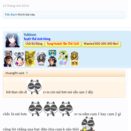
22 Tháng chín 2016
cái này là TĐC mà có phải VGC đâu mà ông Nam cân cả bầu trời
Tiểu Bạch
thích bài này.
Yukinon
Tuyệt Thế Anh Hùng
Chữ Ký Động
Tung Hoành Tân Thế Giới
Wanted 600.000.000 Beri
HuangZhi said:
↑
bớt than vãn đi
sv ta còn nát hơn mà vẫn cụm 1 đây
chắc là nát hơn
sv ta nằm cụm 1 hay cụm 2 gì
cũng lót chẳng qua bực đứa chia cụm k não thôi