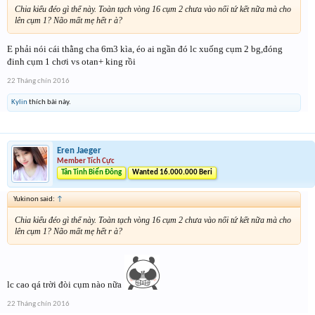
Chia kiểu đéo gì thế này. Toàn tạch vòng 16 cụm 2 chưa vào nổi tứ kết nữa mà cho
lên cụm 1? Não mất mẹ hết r à?
E phải nói cái thằng cha 6m3 kìa, éo ai ngần đó lc xuống cụm 2 bg,đóng
đinh cụm 1 chơi vs otan+ king rồi
22 Tháng chín 2016
Kylin
thích bài này.
Eren Jaeger
Member Tích Cực
Tân Tinh Biển Đông
Wanted 16.000.000 Beri
Yukinon said:
↑
Chia kiểu đéo gì thế này. Toàn tạch vòng 16 cụm 2 chưa vào nổi tứ kết nữa mà cho
lên cụm 1? Não mất mẹ hết r à?
lc cao qá trời đòi cụm nào nữa
22 Tháng chín 2016