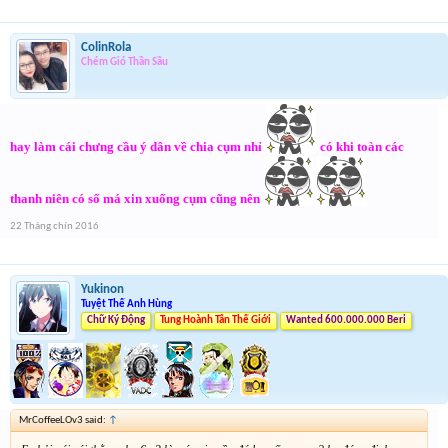
ColinRola
Chém Gió Thần Sầu
hay làm cái chưng cầu ý dân về chia cụm nhỉ
có khi toàn các
thanh niên có số má xin xuống cụm cũng nên
22 Tháng chín 2016
Yukinon
Tuyệt Thế Anh Hùng
Chữ Ký Động
Tung Hoành Tân Thế Giới
Wanted 600.000.000 Beri
MrCoffeeLOv3 said:
↑