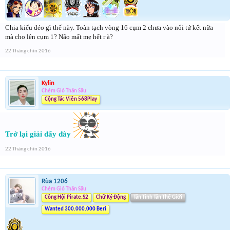
Chia kiểu đéo gì thế này. Toàn tạch vòng 16 cụm 2 chưa vào nổi tứ kết nữa
mà cho lên cụm 1? Não mất mẹ hết r à?
22 Tháng chín 2016
Kylin
Chém Gió Thần Sầu
Cộng Tác Viên 568Play
Trở lại giải đấy đây
22 Tháng chín 2016
Rùa 1206
Chém Gió Thần Sầu
Công Hội Pirate.S2
Chữ Ký Động
Tân Tinh Tân Thế Giới
Wanted 300.000.000 Beri