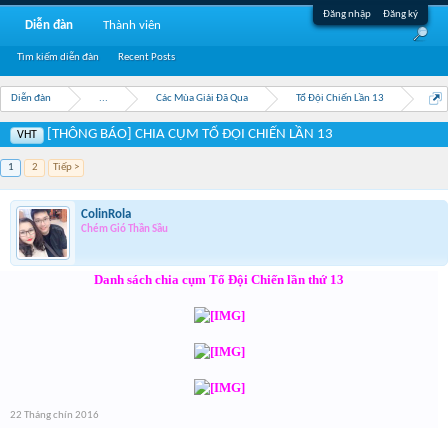
Đăng nhập
Đăng ký
Diễn đàn
Thành viên
Tìm kiếm diễn đàn
Recent Posts
Diễn đàn
...
Các Mùa Giải Đã Qua
Tổ Đội Chiến Lần 13
[THÔNG BÁO] CHIA CỤM TỔ ĐỘI CHIẾN LẦN 13
VHT
1
2
Tiếp >
ColinRola
Chém Gió Thần Sầu
Danh sách chia cụm Tổ Đội Chiến lần thứ 13
22 Tháng chín 2016