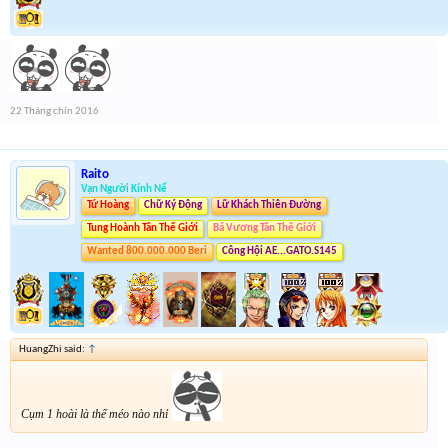
22 Tháng chín 2016
Raito
Vạn Người Kính Nể
Tứ Hoàng
Chữ Ký Động
Lữ Khách Thiên Đường
Tung Hoành Tân Thế Giới
Bá Vương Tân Thế Giới
Wanted 800.000.000 Beri
Công Hội AE...GATO.S145
HuangZhi said:
↑
Cụm 1 hoài là thế méo nào nhỉ