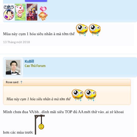
Mùa này cụm 1 hóa siêu nhân à mà tởm thế
13 Tháng một 2018
KuBill
Cao Thủ Forum
Rose said:
↑
Mùa này cụm 1 hóa siêu nhân à mà tởm thế
Mình chưa đua VA bh...dình mãi siêu TOP đủ AA mới thử vào..ai zè khoai
hơn các mùa trước