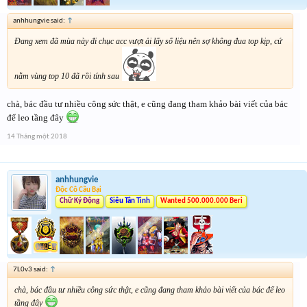
anhhungvie said:
↑
Đang xem đã mùa này đi chục acc vượt ải lấy số liệu nên sợ không đua top kịp, cứ
nằm vùng top 10 đã rồi tính sau
chà, bác đầu tư nhiều công sức thật, e cũng đang tham khảo bài viết của bác
để leo tầng đây
14 Tháng một 2018
anhhungvie
Độc Cô Cầu Bại
Chữ Ký Động
Siêu Tân Tinh
Wanted 500.000.000 Beri
7L0v3 said:
↑
chà, bác đầu tư nhiều công sức thật, e cũng đang tham khảo bài viết của bác để leo
tầng đây