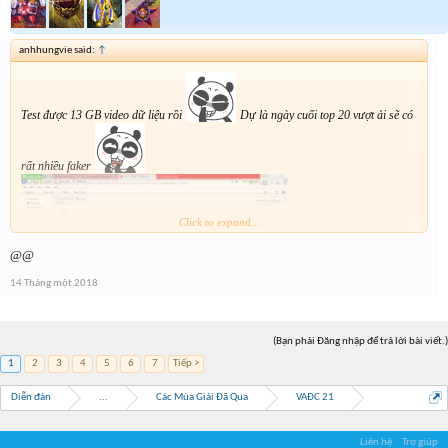
anhhungvie said:
↑
Test được 13 GB video dữ liệu rồi
Dự là ngày cuối top 20 vượt ải sẽ có
rất nhiều faker
Click to expand...
@@
14 Tháng một 2018
(Bạn phải Đăng nhập để trả lời bài viết.)
1
2
3
4
5
6
7
Tiếp >
Diễn đàn
...
Các Mùa Giải Đã Qua
VAĐC 21
Liên hệ
Trợ giúp