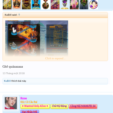
KuBill said:
↑
Click to expand...
Ghê quáaaaaaa
Mới ngày 2 mà đã thế này rồi...
muốn rút cũng k rút đc nữa...nhúng chàm
13 Tháng một 2018
sâu quá
KuBill
thích bài này.
Rose
Độc Cô Cầu Bại
♥ Wanted Only Alive ♥
Chữ Ký Động
Công Hội MANUTD.S4
Vạn Nhân Mê