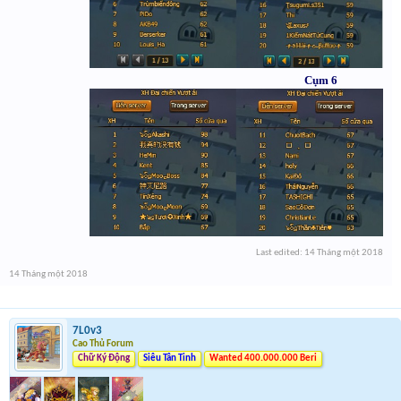
Cụm 6
Last edited:
14 Tháng một 2018
14 Tháng một 2018
7L0v3
Cao Thủ Forum
Chữ Ký Động
Siêu Tân Tinh
Wanted 400.000.000 Beri