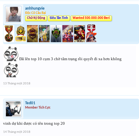
anhhungvie
Độc Cô Cầu Bại
Chữ Ký Động
Siêu Tân Tinh
Wanted 500.000.000 Beri
Đã lên top 10 cụm 3 chờ tâm trạng rồi quyết đi xa hơn không
13 Tháng một 2018
Ted01
Member Tích Cực
vinh dự khi được có tên trong top 20
14 Tháng một 2018