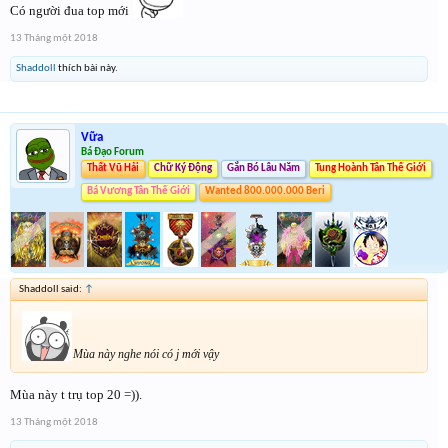
Có người đua top mới
13 Tháng một 2018
Shaddoll
thích bài này.
Vữa
Bá Đạo Forum
Thất Vũ Hải
Chữ Ký Động
Gắn Bó Lâu Năm
Tung Hoành Tân Thế Giới
Bá Vương Tân Thế Giới
Wanted 800.000.000 Beri
Shaddoll said:
↑
Mùa này nghe nói có j mới vậy
Mùa này t trụ top 20 =)).
13 Tháng một 2018