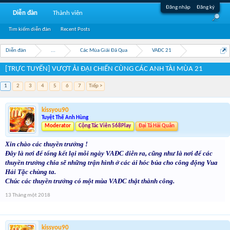
Đăng nhập
Đăng ký
Diễn đàn
Thành viên
Tìm kiếm diễn đàn
Recent Posts
Diễn đàn
...
Các Mùa Giải Đã Qua
VAĐC 21
[TRỰC TUYẾN] VƯỢT ẢI ĐẠI CHIẾN CÙNG CÁC ANH TÀI MÙA 21
1
2
3
4
5
6
7
Tiếp >
kissyou90
Tuyệt Thế Anh Hùng
Moderator
Cộng Tác Viên 568Play
Đại Tá Hải Quân
Xin chào các thuyền trưởng !
Đây là nơi để tổng kết lại mỗi ngày VAĐC diễn ra, cũng như là nơi để các
thuyền trưởng chia sẽ những trận hình ở các ải hóc búa cho công động Vua
Hải Tặc chùng ta.
Chúc các thuyền trưởng có một mùa VAĐC thật thành công.
13 Tháng một 2018
kissyou90