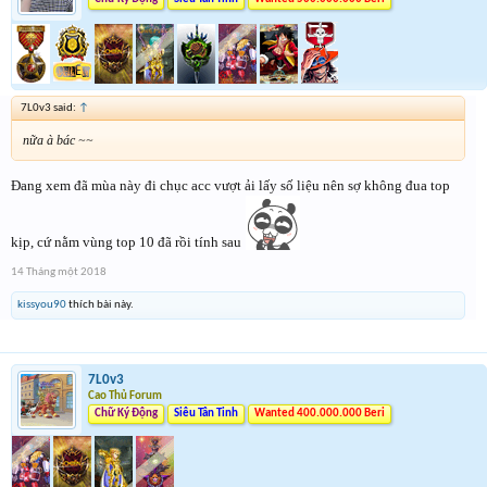
7L0v3 said:
↑
nữa à bác ~~
Đang xem đã mùa này đi chục acc vượt ải lấy số liệu nên sợ không đua top
kịp, cứ nằm vùng top 10 đã rồi tính sau
14 Tháng một 2018
kissyou90
thích bài này.
7L0v3
Cao Thủ Forum
Chữ Ký Động
Siêu Tân Tinh
Wanted 400.000.000 Beri