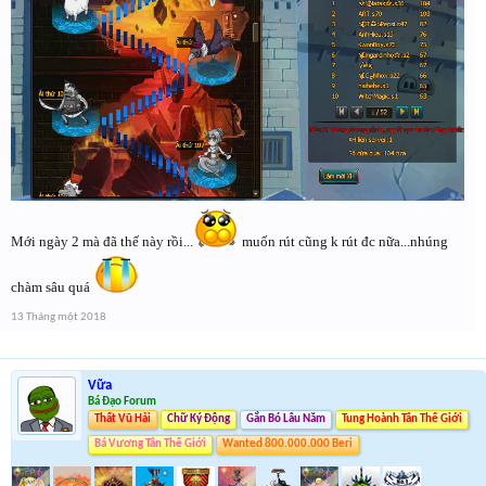
Mới ngày 2 mà đã thế này rồi...
muốn rút cũng k rút đc nữa...nhúng
chàm sâu quá
13 Tháng một 2018
Vữa
Bá Đạo Forum
Thất Vũ Hải
Chữ Ký Động
Gắn Bó Lâu Năm
Tung Hoành Tân Thế Giới
Bá Vương Tân Thế Giới
Wanted 800.000.000 Beri