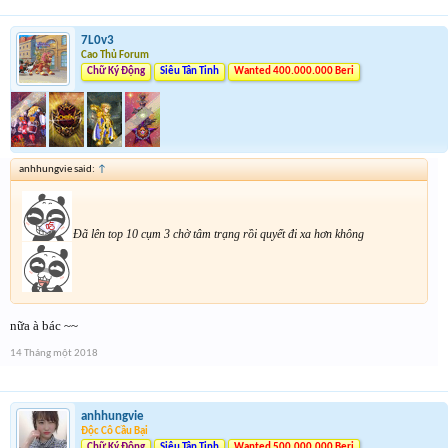
7L0v3
Cao Thủ Forum
Chữ Ký Động
Siêu Tân Tinh
Wanted 400.000.000 Beri
anhhungvie said:
↑
Đã lên top 10 cụm 3 chờ tâm trạng rồi quyết đi xa hơn không
nữa à bác ~~
14 Tháng một 2018
anhhungvie
Độc Cô Cầu Bại
Chữ Ký Động
Siêu Tân Tinh
Wanted 500.000.000 Beri