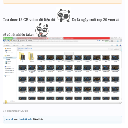
Test được 13 GB video dữ liệu rồi
Dự là ngày cuối top 20 vượt ải
sẽ có rất nhiều faker
14 Tháng một 2018
javan4
and
JustAkashi
like this.