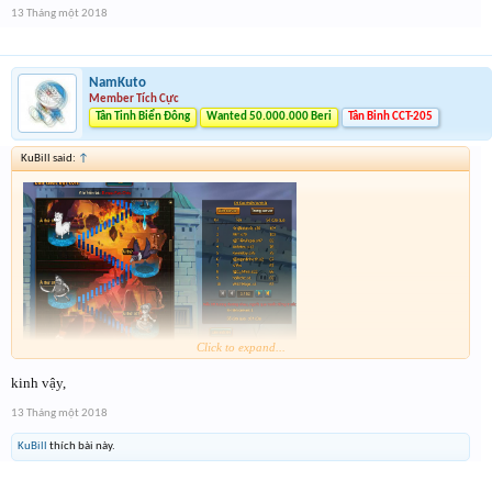
13 Tháng một 2018
NamKuto
Member Tích Cực
Tân Tinh Biển Đông
Wanted 50.000.000 Beri
Tân Binh CCT-205
KuBill said:
↑
Click to expand...
kinh vậy,
Mới ngày 2 mà đã thế này rồi...
muốn rút cũng k rút đc nữa...nhúng chàm
13 Tháng một 2018
sâu quá
KuBill
thích bài này.