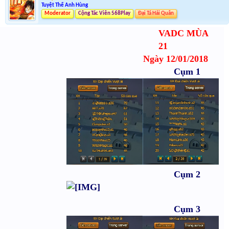
Tuyệt Thế Anh Hùng
Moderator
Cộng Tác Viên 568Play
Đại Tá Hải Quân
VADC MÙA
21
Ngày 12/01/2018
Cụm 1
Cụm 2
Cụm 3