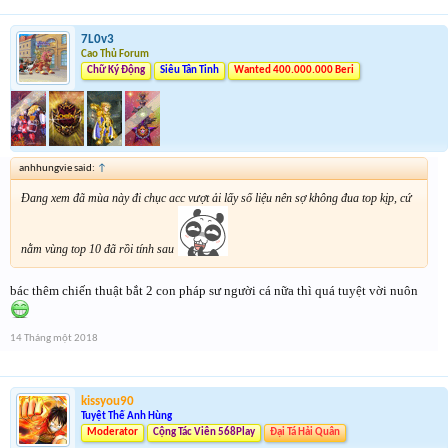
7L0v3
Cao Thủ Forum
Chữ Ký Động
Siêu Tân Tinh
Wanted 400.000.000 Beri
anhhungvie said:
↑
Đang xem đã mùa này đi chục acc vượt ải lấy số liệu nên sợ không đua top kịp, cứ
nằm vùng top 10 đã rồi tính sau
bác thêm chiến thuật bắt 2 con pháp sư người cá nữa thì quá tuyệt vời nuôn
14 Tháng một 2018
kissyou90
Tuyệt Thế Anh Hùng
Moderator
Cộng Tác Viên 568Play
Đại Tá Hải Quân