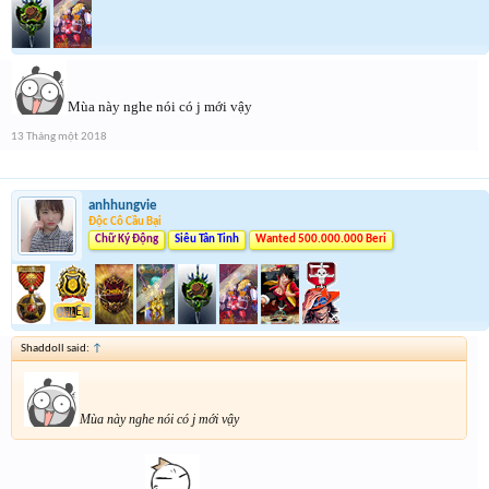
Mùa này nghe nói có j mới vậy
13 Tháng một 2018
anhhungvie
Độc Cô Cầu Bại
Chữ Ký Động
Siêu Tân Tinh
Wanted 500.000.000 Beri
Shaddoll said:
↑
Mùa này nghe nói có j mới vậy