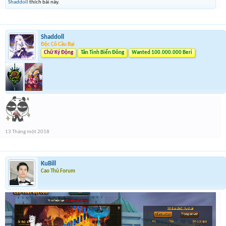
Shaddoll
thích bài này.
Shaddoll
Độc Cô Cầu Bại
Chữ Ký Động
Tân Tinh Biển Đông
Wanted 100.000.000 Beri
13 Tháng một 2018
KuBill
Cao Thủ Forum