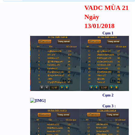
VADC MÙA 21
Ngày
13/01/2018
Cụm 1
Cụm 2
Cụm 3 :